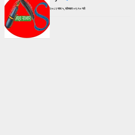
२०८२ माघ ५, सोमबार ०९:१० गते