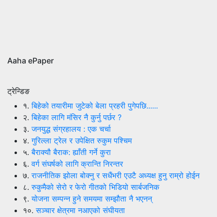
Aaha ePaper
ट्रेन्डिङ
१.
बिहेको तयारीमा जुटेको बेला प्रहरी पुगेपछि......
२.
बिहेका लागि मंसिर नै कुर्नु पर्छर ?
३.
जनयुद्ध संग्रहालय : एक चर्चा
४.
गुरिल्ला ट्रेल र उपेक्षित रुकुम पश्चिम
५.
बैराक्यौ बैराक: ह्याँती गर्ने कुरा
६.
वर्ग संघर्षको लागि क्रान्ति निरन्तर
७.
राजनीतिक झोला बोक्नु र सधैंभरी एउटै अध्यक्ष हुनु राम्रो होईन
८.
रुकुमैको सेरो र फेरो गीतको भिडियो सार्बजनिक
९.
योजना सम्पन्न हुने समयमा सम्झौता नै भएनन्
१०.
सञ्चार क्षेत्रमा नआएको संघीयता