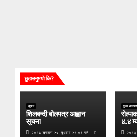
छुटाउनुभयो कि?
सूचना
मुख्य समाचार
शिलबन्दी बोलपत्र आह्वान
रोल्पाक
सूचना
४.४ म्य
२०८३ श्रावण २०, बुधबार २१:०३ गते
२०८३ 