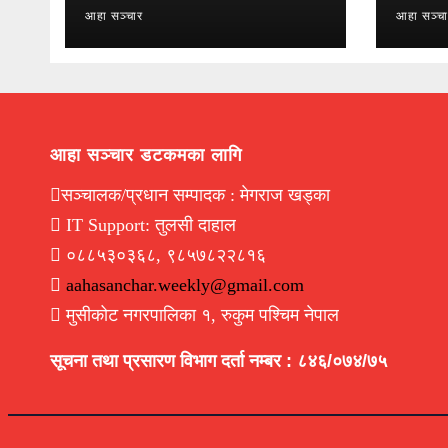
आहा सञ्चार
आहा सञ्च
आहा सञ्चार डटकमका लागि
सञ्चालक/प्रधान सम्पादक : मेगराज खड्का
IT Support: तुलसी दाहाल
०८८५३०३६८, ९८५७८२२८१६
aahasanchar.weekly@gmail.com
मुसीकोट नगरपालिका १, रुकुम पश्चिम नेपाल
सूचना तथा प्रसारण विभाग दर्ता नम्बर : ८४६/०७४/७५