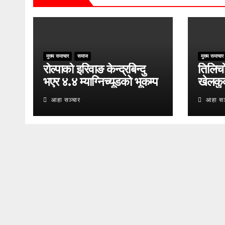
मुख्य समाचार
समाज
मुख्य समाचार
रोल्पाको इरिवाङ केन्द्रबिन्दु
तिलिचो 
भएर ४.४ म्याग्निच्यूडको भूकम्प
खेलकु
आहा सञ्चार
आहा सञ