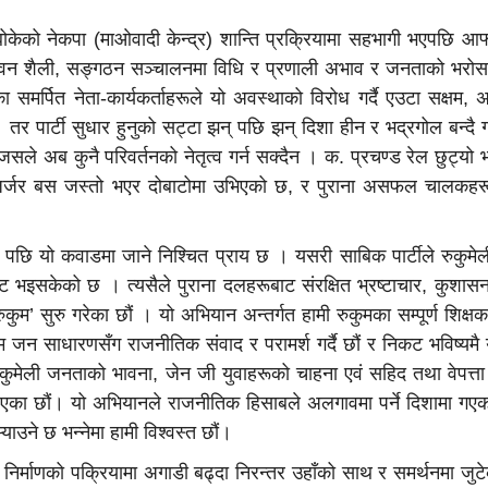
को नेकपा (माओवादी केन्द्र) शान्ति प्रक्रियामा सहभागी भएपछि आफ्नो 
ो जीवन शैली, सङ्गठन सञ्चालनमा विधि र प्रणाली अभाव र जनताको भरोसा
ा समर्पित नेता-कार्यकर्ताहरूले यो अवस्थाको विरोध गर्दै एउटा सक्षम,
 तर पार्टी सुधार हुनुको सट्टा झन् पछि झन् दिशा हीन र भद्रगोल बन्द
सले अब कुनै परिवर्तनको नेतृत्व गर्न सक्दैन । क. प्रचण्ड रेल छुट्यो भन्द
र्जर बस जस्तो भएर दोबाटोमा उभिएको छ, र पुराना असफल चालकहर
पछि यो कवाडमा जाने निश्चित प्राय छ । यसरी साबिक पार्टीले रुकुम
ष्ट भइसकेको छ । त्यसैले पुराना दलहरूबाट संरक्षित भ्रष्टाचार, कुशा
ुम’ सुरु गरेका छौं । यो अभियान अन्तर्गत हामी रुकुमका सम्पूर्ण शिक्षक, 
ा आम जन साधारणसँग राजनीतिक संवाद र परामर्श गर्दै छौं र निकट भविष्यम
मेली जनताको भावना, जेन जी युवाहरूको चाहना एवं सहिद तथा वेपत्ता य
 लिएका छौं। यो अभियानले राजनीतिक हिसाबले अलगावमा पर्ने दिशामा गएक
ऱ्याउने छ भन्नेमा हामी विश्वस्त छौं।
र्माणको पक्रियामा अगाडी बढ्दा निरन्तर उहाँको साथ र समर्थनमा जुटेक