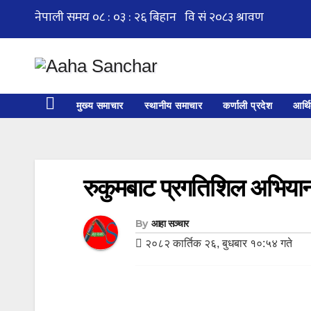
Skip
to
content
मुख्य समाचार
स्थानीय समाचार
कर्णाली प्रदेश
आर्थ
रुकुमबाट प्रगतिशिल अभियानको
By
आहा सञ्चार
२०८२ कार्तिक २६, बुधबार १०:५४ गते