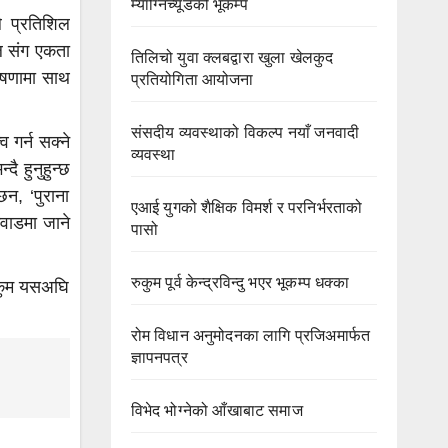
म्याग्निच्यूडको भूकम्प
े प्रतिशिल
दल संग एकता
तिलिचो युवा क्लबद्वारा खुला खेलकुद
घोषणामा साथ
प्रतियोगिता आयोजना
संसदीय व्यवस्थाको विकल्प नयाँ जनवादी
 गर्न सक्ने
व्यवस्था
ै हुनुहुन्छ
न, ‘पुराना
एआई युगको शैक्षिक विमर्श र परनिर्भरताको
वाडमा जाने
पासो
रुकुम पूर्व केन्द्रविन्दु भएर भूकम्प धक्का
ुकुम यसअघि
रोम विधान अनुमोदनका लागि प्रजिअमार्फत
ज्ञापनपत्र
विभेद भोग्नेको आँखाबाट समाज