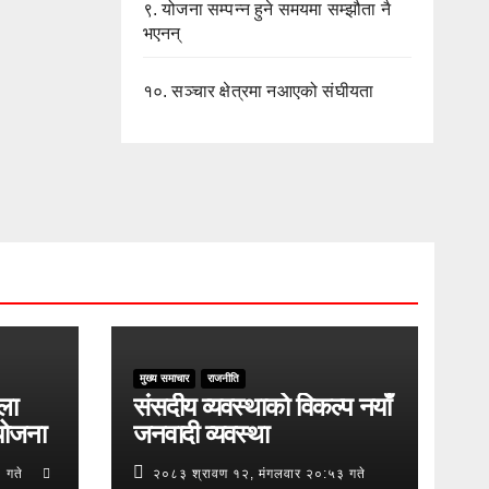
९.
योजना सम्पन्न हुने समयमा सम्झौता नै
भएनन्
१०.
सञ्चार क्षेत्रमा नआएको संघीयता
मुख्य समाचार
राजनीति
ुला
संसदीय व्यवस्थाको विकल्प नयाँ
योजना
जनवादी व्यवस्था
 गते
२०८३ श्रावण १२, मंगलवार २०:५३ गते