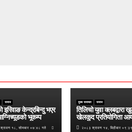
समाज
मुख्य समाचार
समाज
ो इरिवाङ केन्द्रबिन्दु भएर
तिलिचो युवा क्लबद्वारा ख
ाग्निच्यूडको भूकम्प
खेलकुद प्रतियोगिता आ
श्रावण १८, सोमबार ०७:४८ गते
२०८३ श्रावण १४, बिहीबार ०९:३९