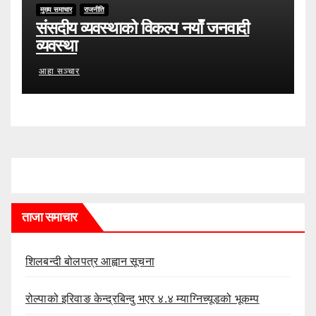
मुख्य समाचार
राजनीति
संसदीय व्यवस्थाको विकल्प नयाँ जनवादी
व्यवस्था
आहा सञ्चार
ताजा समाचार
शिलबन्दी बोलपत्र आह्वान सूचना
रोल्पाको इरिवाङ केन्द्रबिन्दु भएर ४.४ म्याग्निच्यूडको भूकम्प