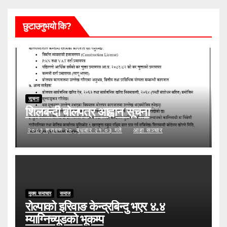
छुटाउनुभयो कि?
सूचना
शिलबन्दी बोलपत्र आह्वान सूचना
२०८३ श्रावण २०, बुधबार २१:०३ गते
आहा सञ्चार
मुख्य समाचार
समाज
रोल्पाको इरिवाङ केन्द्रबिन्दु भएर ४.४
म्याग्निच्यूडको भूकम्प