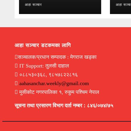
आहा सञ्चार
आहा सञ्च
आहा सञ्चार डटकमका लागि
सञ्चालक/प्रधान सम्पादक : मेगराज खड्का
IT Support: तुलसी दाहाल
०८८५३०३६८, ९८५७८२२८१६
aahasanchar.weekly@gmail.com
मुसीकोट नगरपालिका १, रुकुम पश्चिम नेपाल
सूचना तथा प्रसारण विभाग दर्ता नम्बर : ८४६/०७४/७५