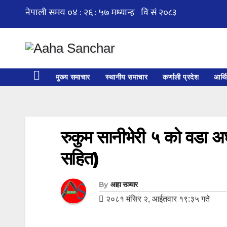
Skip
to
content
मुख्य समाचार
स्थानीय समाचार
कर्णाली प्रदेश
आर्थ
रुकुम सानीभेरी ५ को वडा अध्
सहित)
By
आहा सञ्चार
२०८१ मंसिर २, आईतवार १९:३५ गते