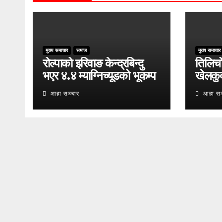
मुख्य समाचार
समाज
मुख्य समाचार
रोल्पाको इरिवाङ केन्द्रबिन्दु
तिलिचो 
भएर ४.४ म्याग्निच्यूडको भूकम्प
खेलकु
आहा सञ्चार
आहा सञ