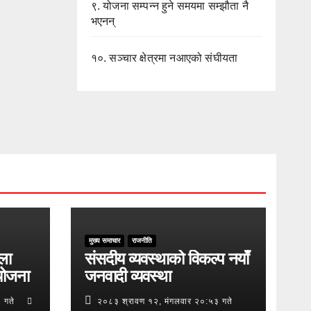
९.
योजना सम्पन्न हुने समयमा सम्झौता नै
भएनन्
१०.
सञ्चार क्षेत्रमा नआएको संघीयता
मुख्य समाचार
राजनीति
ुला
संसदीय व्यवस्थाको विकल्प नयाँ
योजना
जनवादी व्यवस्था
 गते
२०८३ श्रावण १२, मंगलवार २०:५३ गते