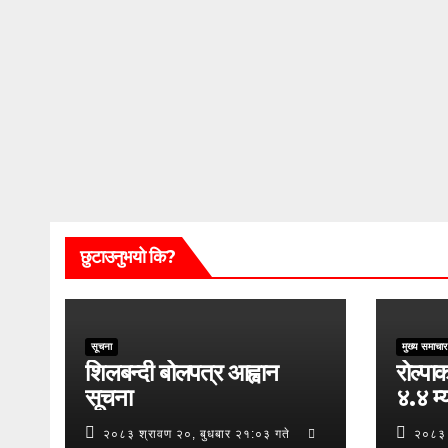
छुटाउनुभयो कि?
सूचना
मुख्य समाचार
शिलबन्दी बोलपत्र आह्वान
रोल्पाक
सूचना
४.४ म्य
२०८३ श्रावण २०, बुधबार २१:०३ गते
२०८३ 