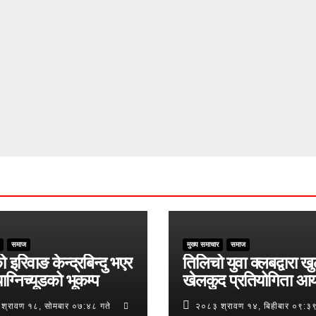
समाज
मुख्य समाचार
समाज
ो इरिवाङ केन्द्रबिन्दु भएर
तिलिचो युवा क्लबद्वारा ख
ाग्निच्यूडको भूकम्प
खेलकुद प्रतियोगिता आ
श्रावण १८, सोमबार ०७:४८ गते
२०८३ श्रावण १४, बिहीबार ०९:३९