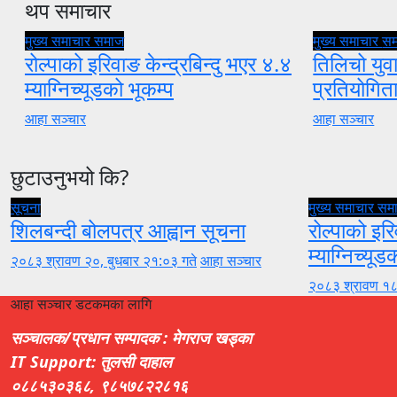
थप समाचार
मुख्य समाचार
समाज
मुख्य समाचार
स
रोल्पाको इरिवाङ केन्द्रबिन्दु भएर ४.४
तिलिचो युवा
म्याग्निच्यूडको भूकम्प
प्रतियोगि
आहा सञ्चार
आहा सञ्चार
छुटाउनुभयो कि?
सूचना
मुख्य समाचार
सम
शिलबन्दी बोलपत्र आह्वान सूचना
रोल्पाको इरि
म्याग्निच्यूड
२०८३ श्रावण २०, बुधबार २१:०३ गते
आहा सञ्चार
२०८३ श्रावण १८
आहा सञ्चार डटकमका लागि
सञ्चालक/प्रधान सम्पादक : मेगराज खड्का
IT Support: तुलसी दाहाल
०८८५३०३६८, ९८५७८२२८१६