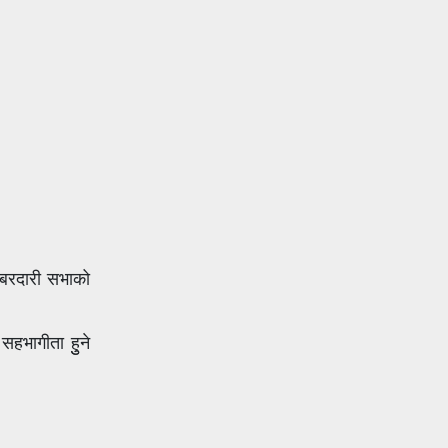
 खबरदारी सभाको
हभागीता हुुने