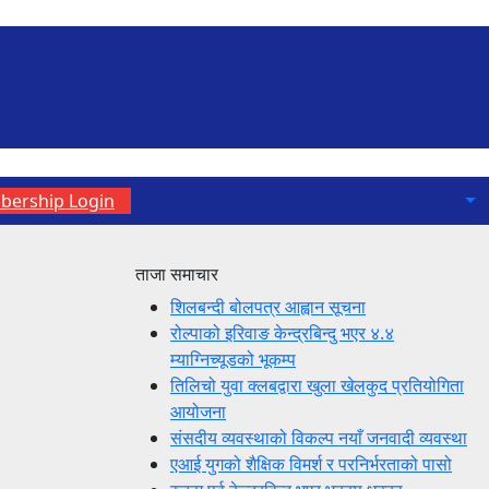
ership Login
ताजा समाचार
शिलबन्दी बोलपत्र आह्वान सूचना
रोल्पाको इरिवाङ केन्द्रबिन्दु भएर ४.४
म्याग्निच्यूडको भूकम्प
तिलिचो युवा क्लबद्वारा खुला खेलकुद प्रतियोगिता
आयोजना
संसदीय व्यवस्थाको विकल्प नयाँ जनवादी व्यवस्था
एआई युगको शैक्षिक विमर्श र परनिर्भरताको पासो