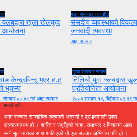
माज
मुख्य समाचार
राजनीति
 क्लबद्वारा खुला खेलकुद
संसदीय व्यवस्थाको विकल्प
ता आयोजना
जनवादी व्यवस्था
आहा सञ्चार
ाज
मुख्य समाचार
समाज
वाङ केन्द्रबिन्दु भएर ४.४
तिलिचो युवा क्लबद्वारा ख
को भूकम्प
प्रतियोगिता आयोजना
, सोमबार ०७:४८ गते
आहा सञ्चार
२०८३ श्रावण १४, बिहीबार ०९:३९ गत
हाम्रो बारे
आहा सञ्चार साप्ताहिक रुकुमको अग्रणी र प्रभावशाली छापा
सञ्चारमाध्यम हो । शान्ति र समृद्धिको चाहा, समाचार र विचारमा आहा
भन्ने मुल नाराका साथ थालिएको यो एक सञ्चार अभियान पनि हो ।