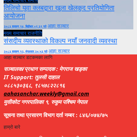
मुख्य समाचार
समाज
तिलिचो युवा क्लबद्वारा खुला खेलकुद प्रतियोगिता
आयोजना
आहा सञ्चार
२०८३ श्रावण १४, बिहीबार ०९:३९ गते
मुख्य समाचार
राजनीति
संसदीय व्यवस्थाको विकल्प नयाँ जनवादी व्यवस्था
आहा सञ्चार
२०८३ श्रावण १२, मंगलवार २०:५३ गते
आहा सञ्चार डटकमका लागि
सञ्चालक/प्रधान सम्पादक : मेगराज खड्का
IT Support: तुलसी दाहाल
०८८५३०३६८, ९८५७८२२८१६
aahasanchar.weekly@gmail.com
मुसीकोट नगरपालिका १, रुकुम पश्चिम नेपाल
सूचना तथा प्रसारण विभाग दर्ता नम्बर : ८४६/०७४/७५
हाम्रो बारे