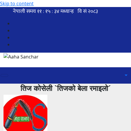
Skip to content
तिज कोसेली `तिजको बेला रमाइलो´