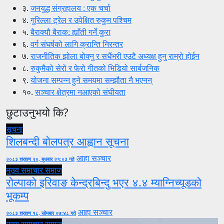
३.
जनयुद्ध संग्रहालय : एक चर्चा
४.
गुरिल्ला ट्रेल र उपेक्षित रुकुम पश्चिम
५.
बैराक्यौ बैराक: ह्याँती गर्ने कुरा
६.
वर्ग संघर्षको लागि क्रान्ति निरन्तर
७.
राजनीतिक झोला बोक्नु र सधैंभरी एउटै अध्यक्ष हुनु राम्रो होईन
८.
रुकुमैको सेरो र फेरो गीतको भिडियो सार्बजनिक
९.
योजना सम्पन्न हुने समयमा सम्झौता नै भएनन्
१०.
सञ्चार क्षेत्रमा नआएको संघीयता
छुटाउनुभयो कि?
सूचना
शिलबन्दी बोलपत्र आह्वान सूचना
आहा सञ्चार
२०८३ श्रावण २०, बुधबार २१:०३ गते
मुख्य समाचार
समाज
रोल्पाको इरिवाङ केन्द्रबिन्दु भएर ४.४ म्याग्निच्यूडको
भूकम्प
आहा सञ्चार
२०८३ श्रावण १८, सोमबार ०७:४८ गते