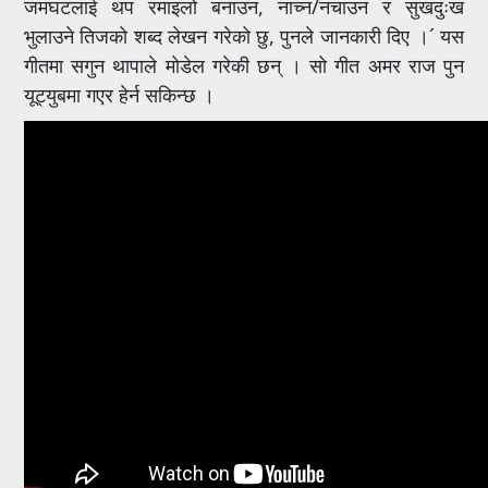
जमघटलाई थप रमाइलो बनाउन, नाच्न/नचाउन र सुखदुःख
भुलाउने तिजको शब्द लेखन गरेको छु, पुनले जानकारी दिए ।´ यस
गीतमा सगुन थापाले मोडेल गरेकी छन् । सो गीत अमर राज पुन
यूट्युबमा गएर हेर्न सकिन्छ ।