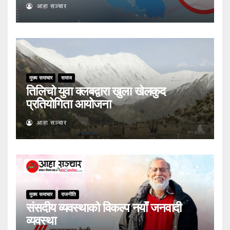
आहा सञ्चार
मुख्य समाचार
समाज
तिलिचो युवा क्लबद्वारा खुला खेलकुद
प्रतियोगिता आयोजना
आहा सञ्चार
मुख्य समाचार
राजनीति
संसदीय व्यवस्थाको विकल्प नयाँ जनवादी
व्यवस्था