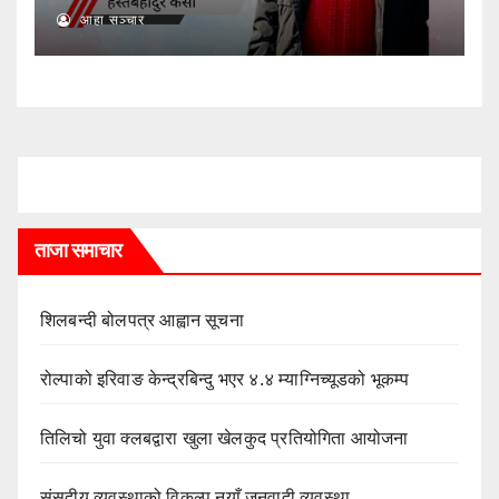
आहा सञ्चार
ताजा समाचार
शिलबन्दी बोलपत्र आह्वान सूचना
रोल्पाको इरिवाङ केन्द्रबिन्दु भएर ४.४ म्याग्निच्यूडको भूकम्प
तिलिचो युवा क्लबद्वारा खुला खेलकुद प्रतियोगिता आयोजना
संसदीय व्यवस्थाको विकल्प नयाँ जनवादी व्यवस्था