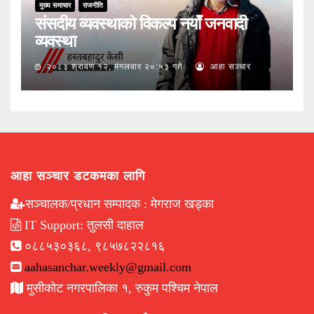
मुख्य समाचार
राजनीति
संसदीय व्यवस्थाको विकल्प नयाँ जनवादी
व्यवस्था
२०८३ श्रावण १२, मंगलवार २०:५३ गते
आहा सञ्चार
आहा सञ्चार डटकमका लागि
सञ्चालक/प्रधान सम्पादक : मेगराज खड्का
IT Support: तुलसी दाहाल
०८८५३०३६८, ९८५७८२२८१६
aahasanchar.weekly@gmail.com
मुसीकोट नगरपालिका १, रुकुम पश्चिम नेपाल