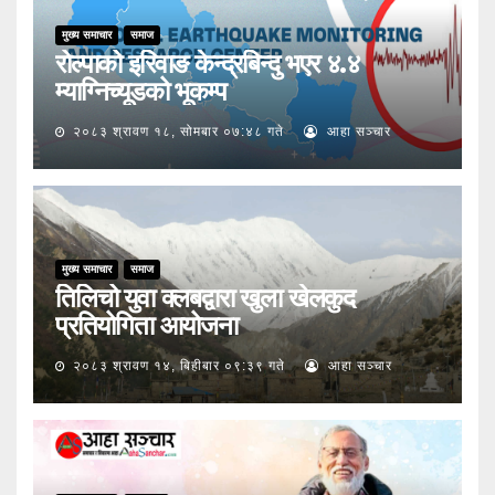
मुख्य समाचार
समाज
रोल्पाको इरिवाङ केन्द्रबिन्दु भएर ४.४
म्याग्निच्यूडको भूकम्प
२०८३ श्रावण १८, सोमबार ०७:४८ गते
आहा सञ्चार
मुख्य समाचार
समाज
तिलिचो युवा क्लबद्वारा खुला खेलकुद
प्रतियोगिता आयोजना
२०८३ श्रावण १४, बिहीबार ०९:३९ गते
आहा सञ्चार