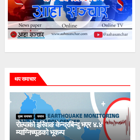
थप समाचार
मुख्य समाचार
समाज
रोल्पाको इरिवाङ केन्द्रबिन्दु भएर ४.४
म्याग्निच्यूडको भूकम्प