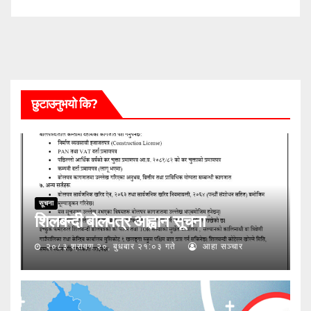
छुटाउनुभयो कि?
सूचना
शिलबन्दी बोलपत्र आह्वान सूचना
२०८३ श्रावण २०, बुधबार २१:०३ गते
आहा सञ्चार