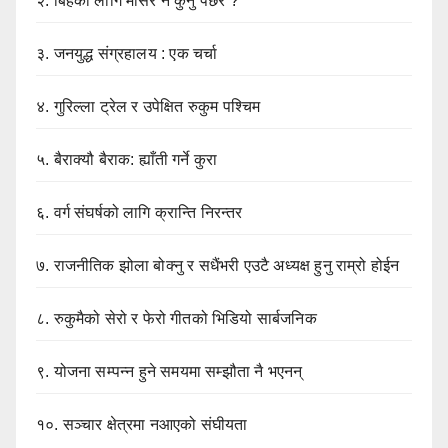
२.
बिहेका लागि मंसिर नै कुर्नु पर्छर ?
३.
जनयुद्ध संग्रहालय : एक चर्चा
४.
गुरिल्ला ट्रेल र उपेक्षित रुकुम पश्चिम
५.
बैराक्यौ बैराक: ह्याँती गर्ने कुरा
६.
वर्ग संघर्षको लागि क्रान्ति निरन्तर
७.
राजनीतिक झोला बोक्नु र सधैंभरी एउटै अध्यक्ष हुनु राम्रो होईन
८.
रुकुमैको सेरो र फेरो गीतको भिडियो सार्बजनिक
९.
योजना सम्पन्न हुने समयमा सम्झौता नै भएनन्
१०.
सञ्चार क्षेत्रमा नआएको संघीयता