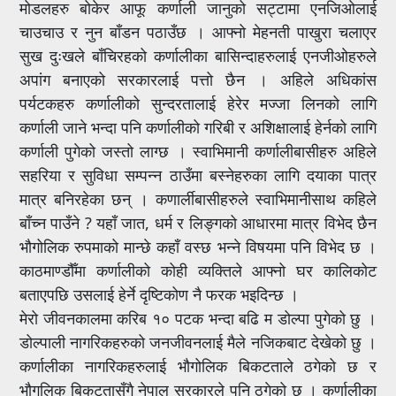
मोडलहरु बोकेर आफू कर्णाली जानुको सट्टामा एनजिओलाई
चाउचाउ र नुन बाँडन पठाउँछ । आफ्नो मेहनती पाखुरा चलाएर
सुख दुःखले बाँचिरहको कर्णालीका बासिन्दाहरुलाई एनजीओहरुले
अपांग बनाएको सरकारलाई पत्तो छैन । अहिले अधिकांस
पर्यटकहरु कर्णालीको सुन्दरतालाई हेरेर मज्जा लिनको लागि
कर्णाली जाने भन्दा पनि कर्णालीको गरिबी र अशिक्षालाई हेर्नको लागि
कर्णाली पुगेको जस्तो लाग्छ । स्वाभिमानी कर्णालीबासीहरु अहिले
सहरिया र सुविधा सम्पन्न ठाउँमा बस्नेहरुका लागि दयाका पात्र
मात्र बनिरहेका छन् । कणार्लीबासीहरुले स्वाभिमानीसाथ कहिले
बाँच्न पाउँने ? यहाँ जात, धर्म र लिङ्गको आधारमा मात्र विभेद छैन
भौगोलिक रुपमाको मान्छे कहाँ वस्छ भन्ने विषयमा पनि विभेद छ ।
काठमाण्डौँमा कर्णालीको कोही व्यक्तिले आफ्नो घर कालिकोट
बताएपछि उसलाई हेर्ने दृष्टिकोण नै फरक भइदिन्छ ।
मेरो जीवनकालमा करिब १० पटक भन्दा बढि म डोल्पा पुगेको छु ।
डोल्पाली नागरिकहरुको जनजीवनलाई मैले नजिकबाट देखेको छु ।
कर्णालीका नागरिकहरुलाई भौगोलिक बिकटताले ठगेको छ र
भौगलिक बिकटतासँगै नेपाल सरकारले पनि ठगेको छ । कर्णालीका