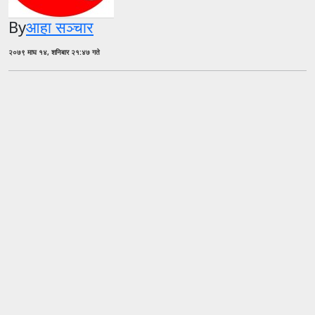
By
आहा सञ्चार
२०७९ माघ १४, शनिबार २१:४७ गते