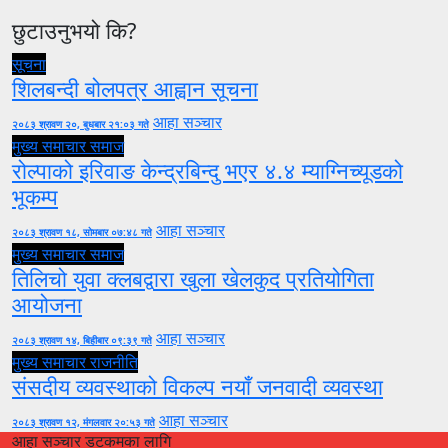
छुटाउनुभयो कि?
सूचना
शिलबन्दी बोलपत्र आह्वान सूचना
आहा सञ्चार
२०८३ श्रावण २०, बुधबार २१:०३ गते
मुख्य समाचार
समाज
रोल्पाको इरिवाङ केन्द्रबिन्दु भएर ४.४ म्याग्निच्यूडको
भूकम्प
आहा सञ्चार
२०८३ श्रावण १८, सोमबार ०७:४८ गते
मुख्य समाचार
समाज
तिलिचो युवा क्लबद्वारा खुला खेलकुद प्रतियोगिता
आयोजना
आहा सञ्चार
२०८३ श्रावण १४, बिहीबार ०९:३९ गते
मुख्य समाचार
राजनीति
संसदीय व्यवस्थाको विकल्प नयाँ जनवादी व्यवस्था
आहा सञ्चार
२०८३ श्रावण १२, मंगलवार २०:५३ गते
आहा सञ्चार डटकमका लागि