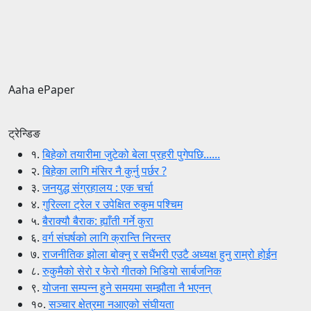
Aaha ePaper
ट्रेन्डिङ
१.
बिहेको तयारीमा जुटेको बेला प्रहरी पुगेपछि......
२.
बिहेका लागि मंसिर नै कुर्नु पर्छर ?
३.
जनयुद्ध संग्रहालय : एक चर्चा
४.
गुरिल्ला ट्रेल र उपेक्षित रुकुम पश्चिम
५.
बैराक्यौ बैराक: ह्याँती गर्ने कुरा
६.
वर्ग संघर्षको लागि क्रान्ति निरन्तर
७.
राजनीतिक झोला बोक्नु र सधैंभरी एउटै अध्यक्ष हुनु राम्रो होईन
८.
रुकुमैको सेरो र फेरो गीतको भिडियो सार्बजनिक
९.
योजना सम्पन्न हुने समयमा सम्झौता नै भएनन्
१०.
सञ्चार क्षेत्रमा नआएको संघीयता