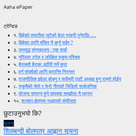
Aaha ePaper
ट्रेन्डिङ
१.
बिहेको तयारीमा जुटेको बेला प्रहरी पुगेपछि......
२.
बिहेका लागि मंसिर नै कुर्नु पर्छर ?
३.
जनयुद्ध संग्रहालय : एक चर्चा
४.
गुरिल्ला ट्रेल र उपेक्षित रुकुम पश्चिम
५.
बैराक्यौ बैराक: ह्याँती गर्ने कुरा
६.
वर्ग संघर्षको लागि क्रान्ति निरन्तर
७.
राजनीतिक झोला बोक्नु र सधैंभरी एउटै अध्यक्ष हुनु राम्रो होईन
८.
रुकुमैको सेरो र फेरो गीतको भिडियो सार्बजनिक
९.
योजना सम्पन्न हुने समयमा सम्झौता नै भएनन्
१०.
सञ्चार क्षेत्रमा नआएको संघीयता
छुटाउनुभयो कि?
सूचना
शिलबन्दी बोलपत्र आह्वान सूचना