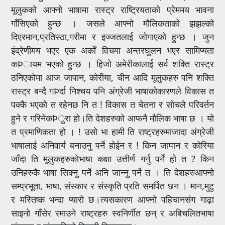
मूलुकको आफ्नो भाषामा रास्ट्र राष्ट्रियताको प्रेममय भावना
गाँसिएको हुन्छ । जसले आफ्नो मौलिकताको झझल्को
दिएरमान,प्रतिस्ठा,गरीमा र इज्जतलाई जोगाएको हुन्छ । जुन
इंद्रेणीमय भएर एक अर्कों विचमा अन्तरघुलन भएर सामिप्यता
कÞायम भएको हुन्छ । हिजो अमेरीकालाई सर्व शक्ति रास्ट्र
ठनिएकोमा आज जापान, कोरीया, चीन आदि मूलुकहरु पनि शक्ति
रास्ट्र बन्दै गÞर्दा निश्चय पनि अंग्रेजी भाषाकोकारणले विकास त
पक्कै भएको त रहेनछ नि त ! विकास त चेतना र सोचले परिवर्तन
हुने र गरिनेकÞुरा हो।ति देशहरुको आफनै मौलिक भाषा छ । यो
त प्रमाणिकता हो । ! उसो भा हामी ति राष्ट्रहरुमाजादा अंग्रेजी
भाषालाई अनिवार्य बनाउनु पर्ने होईन र ! किन जापान र कोरिया
जाँदा ति मूलुकहरुकोभाषा कक्षा उत्तीर्ण गर्नु पर्ने हो त ? किन
उनिहरुकै भाषा सिक्नु पर्ने अनि जान्नु पर्ने त । ति देशहरुआफ्नो
सम्प्रभूता, भाषा, संस्कार र संस्कृति प्रति समर्पित छन । मान,मुटु
र मस्तिष्क भन्दा प्यारो छ।त्यसकारण आफ्नो पहिचानसंग गाढ़ा
साइनो गाँसेर रमाउने राष्ट्रहरु स्वनिर्णीत छन् र अबिचलितभाषा