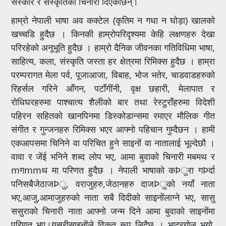
संस्कार र संस्कृतिको चिनारी दिएकाछन्।
हाम्रो नेपाली भाषा अव कक्टेल (कृतिम न गधा न घोड़ा) खालको
खच्चडि हुदैछ । किनकी हाम्रोपरिदृश्यमा केहि लक्षणहरु देखा
परिरहेको अनूभूति हुदैछ । हाम्रो दैनिक जीवनका गतिविधिमा भाषा,
साहित्य, कला, संस्कृति जस्ता हर क्षेत्रमा रिमिक्स हुदैछ । हाम्रा
परम्परागत मेला पर्व, पूजाआजा, विबाह, भोज भतेर, चाडवाडहरुको
रिहर्सल गरिने आँगन, पटाँगींनी, वृक्ष छहारी, मेलापात र
रोधिघरहरुमा पाश्चात्य शैलीको बार तथा रेस्टुराँहरुमा विदेशी
पहिरन सहितको खानपिनमा डिस्कोडान्समा रमाएर मौलिक गीत
संगीत र गुन्जनहरु रिमिक्स भएर आफ्नो पहिचान गुम्दैछन । हामी
एकआपसमा चिनिने वा परिचित हुने साइनों वा नातालाई भूल्देछौ ।
वावा र जेंई भनिने शब्द लोप भए, आमा बुवाको चिनारी मबमथ र
mगmmथ मा परिणत हुदैछ । नेपाली भाषाको कÞुरा गÞर्दा
पनिसबैजेठाजÞु, वराजुहरु,जेठानहरु दाजÞुको नयाँ नाता
भए,आजु,आमाजुहरुको नाता सबै दिदीको साइनोंलाग्ने भए, सासु
ससुराको चिनारी नाता आफ्नो जन्म दिने आमा बुवाको साइनोंमा
परिणत भए।यसरीसाइनोंले विकृत रूप लिदैछ । भाद्रगोल भयो,