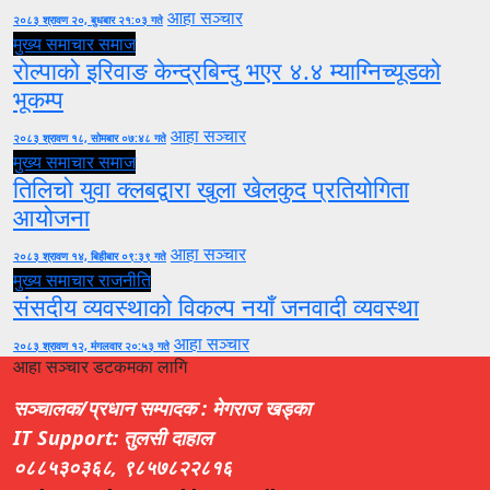
आहा सञ्चार
२०८३ श्रावण २०, बुधबार २१:०३ गते
मुख्य समाचार
समाज
रोल्पाको इरिवाङ केन्द्रबिन्दु भएर ४.४ म्याग्निच्यूडको
भूकम्प
आहा सञ्चार
२०८३ श्रावण १८, सोमबार ०७:४८ गते
मुख्य समाचार
समाज
तिलिचो युवा क्लबद्वारा खुला खेलकुद प्रतियोगिता
आयोजना
आहा सञ्चार
२०८३ श्रावण १४, बिहीबार ०९:३९ गते
मुख्य समाचार
राजनीति
संसदीय व्यवस्थाको विकल्प नयाँ जनवादी व्यवस्था
आहा सञ्चार
२०८३ श्रावण १२, मंगलवार २०:५३ गते
आहा सञ्चार डटकमका लागि
सञ्चालक/प्रधान सम्पादक : मेगराज खड्का
IT Support: तुलसी दाहाल
०८८५३०३६८, ९८५७८२२८१६