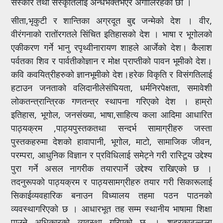
संस्कार तथा संस्कृतिलाई अन्धभक्तभएर अंगालिरहेका छौ ।
सीता,भृकुटी र शान्तिका अग्रदूत बुद्द जन्मेको देश । वीर,
वीरंगनाको रातोंरगतले सिंचित इतिहासको देश । भाषा र भूगोलको
एकीकरण गर्ने भानु रपृथ्वीनारायण शाहले आर्जेको देश। कैलाश
पर्वतका शिव र पार्वतीकोज्ञान र मोक्ष प्राप्तीको पावन भूमीको देश।
कवि कवयित्रीहरुको ज्ञानभूमीको देश।हरेक विकृति र विसंगतिलाई
हटाउन जनताको वलिदानीलेसंघियता, धर्मनिरपेक्षता, समावेशी
लोकतन्त्रान्त्रिक गणतन्त्र स्थापना गरिएको देश । हाम्रो
इतिहास, भूगोल, जनसंख्या, भाषा,साहित्य कला आदिमा आधारित
पाठ्यक्रम ,पाठ्यपुस्तकतथा सन्दर्भ सामाग्रीहरु जस्ता
पुस्तकहरुमा देशको हावापानी, भूगोल, माटो, सामाजिक जीवन,
परम्परा, आधुनिक विज्ञान र प्रविधिलाई समेट्ने गरी रास्टिूय उद्देश्य
पुरा गर्ने असल नागरीक तयारपार्ने उद्देश्य राखिएको छ ।
तदनुरूपको पाठ्यक्रम र पाठ्यसामग्रीहरु तयार गरी सिकारूलाई
सिकाईव्यवहारिक बनाउन विध्यालय तहमा पठन पाठनको
व्यवस्थागरिएको छ । आधारभूत तह सम्म स्थानीय भाषामा शिक्षा
पाउने अधिकारको व्यवस्था गरिएको छ । शहरकाठूल्ठूला