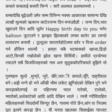
कसले कसलाई कसरी चिन्ने । सारै अलमल अलमलभयो ।
बच्चादेखि बूढेउली उमेर सम्म विभिन्न नक्सा आकारका सामान्य देखि
लाखौ मूल्यको ऋबपभ काटेरजन्म दिन मनाउदैछौ । जन्म दिन,भात
खुवाउने दिन आदि भूलेर Happy birth day to you भनेर
balloon फूटाउने र झरझर झिल्काको लप्का बालेर डर लाग्दो
वातावरण बनायौ । ठूल्ठूला चारतारेहोटेलमा वर्वर र पिजा order
गर्न हौसिन थाल्यौ । हाम्रा मकै भटमासको खाजा,ढिडो
आटो,सिन्की रखोलेको झोल खाना विर्सियौ। हामीले प्रयोगमा
ल्याउने सबै चिजविजहरुको नाम अरु मूलुककोपरिचयले बुझिने भो
।
पुरुषहरु चुल्ठे ,मुन्द्रे, जुरे, खैरे,जÞैरे कपाले,जूँगे, दाह्रीवाल
बने।अझै भन्ने हो भने आँखी भौमा लकेट झुण्डिंएको देखिन पुगे भने
कपड़ाकोलगाई वा पहिरनमा प्वाल पारेको, टालेको,
च्यातेको,अर्धकाटेको आदि आदि देखिन थाले । त्यसै गरीविवाहित
महिलाहरुको सिउदोमाँ सिन्दूर छैन, गलामा पोते छैन,आंग वा जिउमा
पूरा ढाक्ने कपड़ा छैन । यी यस्ता खालका सिकाईका गÞलत