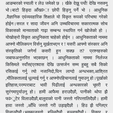
आडम्बरको स्याली र लेउ जमेको छ । खैके देख्नु पर्यो! देखि नसक्नु
भो।बाटो हिड्दा आँखÞा छोपी हिड्नु पर्ने भो । आधुनिक
,वैज्ञानिक एवंव्यवहारिक शिक्षाले यो विकृत रूपको परिभाषा गरेको
होईन।सरल र सादा जीवन अनि उच्चविचारमा सकारात्मक सोच
विकासको मानवताको गाढ़ा सम्बन्ध स्थापित गर्न खोजेको हो ।
योखोक्रो विकृत आधुनिकता चाहेको होईन । आधुनिकताको नाममा
आफ्नो मौलिकपन विर्सनु मूर्खताभएन र ! यसरी आफ्नो संस्कार अनि
संस्कृतिको जगेर्ना कसरी हुन सक्छ त? प्रश्नहरुको
जबाफअनुत्तरित भएकाछन् । आधुनिकताको नाममा निर्लज्ज
किसिमले स्वाँस(प्रश्वास देखि उत्सर्जन सम्म हुबहू सबै सिको
रसिकाई गर्नु त्यो नजानिदो,घिन लाग्दो अन्धभक्त,आश्रित
,मौलिकतालाई धूल्याई गर्नु र आफ्नोपहिचानलाई गुमाउनु हो।पूर्खाको
इतिहास,परम्पराबाट भावी पिढीलाई अन्धकारको भूमरी र
सुरंगमापुर्याउनु हो। हामी आफैमा हराउदैछौ, पानीको थोपा झै
फÞुटेर विलाउदैछौ,बालुवाको पानी जस्तो गरिपत्तालिदैछौ। हामी
हावा जस्तो ,आँधि जस्तो गरी उड़ाइदैछौ । हिउ झै पग्लिएर
विलाउदैछौ।भूकम्पजस्तो हल्लिदैछौ हल्लाइदैछौ। विकार र