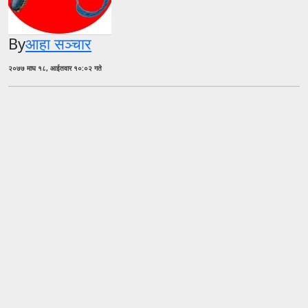
By
आहा सञ्चार
२०७७ माघ १८, आईतवार १०:०२ गते