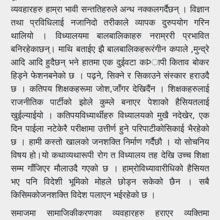
व्यवहारहरु हाम्रा भावी सन्ततिहरुले अन्ध नक्कलगर्दैछन् । विज्ञान
तथा प्रविधिलाई नजानिदो तरीकाले व्यापक दुरुपयोग गरिन
थालियो । विध्यालयमा बालबालिकाहरु नराम्ररी प्रभावित
बनिरहेकाछन्। माथि बताईए झै बालबालिकहरूरंगीन कपाले ,मुन्द्रे
आदि आदि हुदैछन् भने हातमा एक दुईवटा कÞापी किताव बोकर
हिड्ने फेशनबनेको छ । पढ़ने, सिक्ने र सिकाउने संस्कार हराउदै
छ । कतिपय शिक्षकहरूमा जोश,जाँगर देखिदैंन । शिक्षकहरुलाई
राजनीतिक पार्टीको झोले कुम्ले बनाएर पेशाको हैसियतलाई
खुईल्याईयो । कतिपयविध्यार्थीहरु विध्यालयको मुखै नदेखेर, एक
दिन पाईला नटेकेरै परीक्षामा उत्तीर्ण हुने परिपाटीकोसिकाई भैरहेको
छ । हामी कस्तो खालको जनशक्ति निर्माण गर्दैछौ । यो सोचनिय
विषय हो।यो कथाव्यथारूपी रोग त विध्यालय तह देखि उच्च शिक्षा
सम्म गाँजिएर मौलाउदै गएको छ । हाम्रोविध्यावारीधिको हैसियत
भए पनि विदेशी भूमिको मोहले छोड्न सकेको छैन । सबै
किसिमकोजनशक्ति विदेश पलाएन भईरहेको छ ।
समाजमा सामाजिकीकरणका व्यवहारहरु हराएर व्यक्तिमा