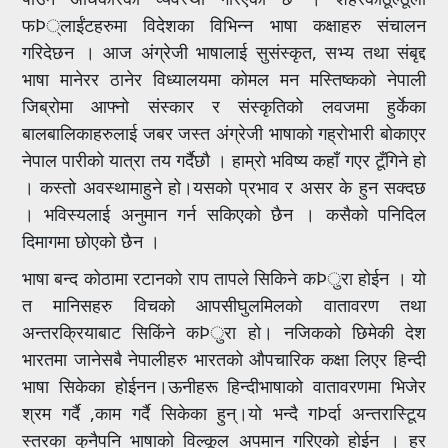
फÞ्लाईंटहरुमा विदेशका विभिन्न भाषा कक्षाहरु संचालन
गरिदेछन । आज अंग्रेजी भाषालाई सुसंस्कृत, सभ्य तथा संबृद्द
भाषा मानेरर ठानेर विध्यालयमा कोमल मन मस्तिष्कको नेपाली
जिब्रोमा आफ्नो संस्कार र संस्कृतिको लवजमा हुर्केका
बालबालिकाहरुलाई जबर जस्त अंग्रेजी भाषाको गह्रोभारी बोकाएर
नेपाल पारीको यात्रा तय गर्दैछौ । हाम्रो भविष्य कहाँ गएर टूँगिने हो
। कस्तो अवस्थामाहुने हो।यसको प्रभाव र असर के हुन सक्दछ
। भविस्यलाई अनुमान गर्न सकिएको छैन । कसैको पनिदिल
दिमागमा छोएको छैन ।
भाषा बन्द कोठामा रटानको राप तापले सिकिने कÞुरा होईन । यो
त मानिसहरु विचको आपसीघुलमिलको वातावरण तथा
अन्तरक्रियाबाट सिकिंने कÞुरा हो। नजिकको छिमेकी देश
भारतमा जानेसबै नेपालीहरु भारतको औपचारिक कक्षा लिएर हिन्दी
भाषा सिकेका होईनन।ऊनीहरू हिन्दीभाषाको वातावरणमा भिजेर
श्रम गर्दै ,काम गर्दै सिकेका हुन्।यो भन्दै गÞर्दा अन्तरास्टिूय
स्तरका कुनैपनि भाषाको विल्कूल अपमान गरिएको होईन । हर