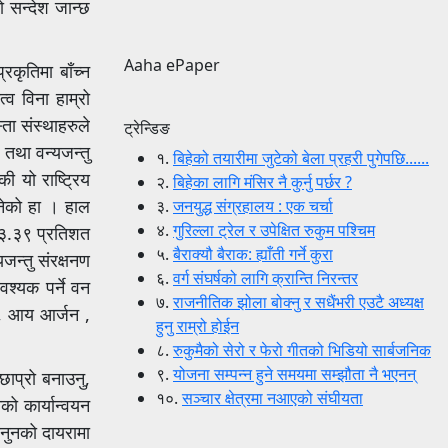
 सन्देश जान्छ
Aaha ePaper
कृतिमा बाँच्न
व विना हाम्रो
ता संस्थाहरुले
ट्रेन्डिङ
 तथा वन्यजन्तु
१.
बिहेको तयारीमा जुटेको बेला प्रहरी पुगेपछि......
ी यो राष्ट्रिय
२.
बिहेका लागि मंसिर नै कुर्नु पर्छर ?
बनेको हा । हाल
३.
जनयुद्ध संग्रहालय : एक चर्चा
४.
गुरिल्ला ट्रेल र उपेक्षित रुकुम पश्चिम
 २३.३९ प्रतिशत
५.
बैराक्यौ बैराक: ह्याँती गर्ने कुरा
जन्तु संरक्षनण
६.
वर्ग संघर्षको लागि क्रान्ति निरन्तर
वश्यक पर्ने वन
७.
राजनीतिक झोला बोक्नु र सधैंभरी एउटै अध्यक्ष
स, आय आर्जन ,
हुनु राम्रो होईन
८.
रुकुमैको सेरो र फेरो गीतको भिडियो सार्बजनिक
९.
योजना सम्पन्न हुने समयमा सम्झौता नै भएनन्
छाप्रो बनाउनु,
१०.
सञ्चार क्षेत्रमा नआएको संघीयता
को कार्यान्वयन
ानुनको दायरामा