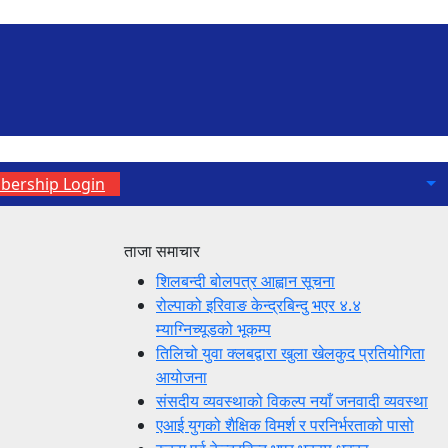
ership Login
ताजा समाचार
शिलबन्दी बोलपत्र आह्वान सूचना
रोल्पाको इरिवाङ केन्द्रबिन्दु भएर ४.४
म्याग्निच्यूडको भूकम्प
तिलिचो युवा क्लबद्वारा खुला खेलकुद प्रतियोगिता
आयोजना
संसदीय व्यवस्थाको विकल्प नयाँ जनवादी व्यवस्था
एआई युगको शैक्षिक विमर्श र परनिर्भरताको पासो