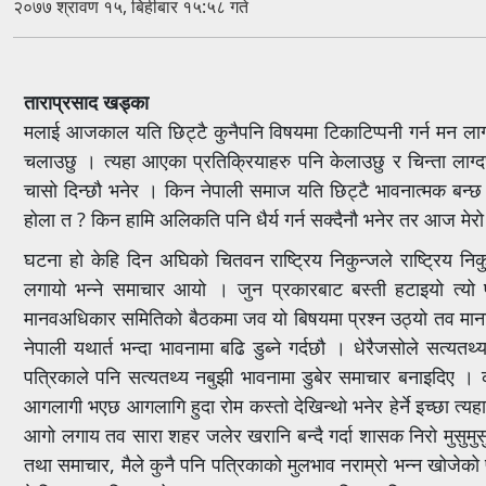
२०७७ श्रावण १५, बिहीबार १५:५८ गते
ताराप्रसाद खड्का
मलाई आजकाल यति छिट्टै कुनैपनि विषयमा टिकाटिप्पनी गर्न मन लाग
चलाउछु । त्यहा आएका प्रतिक्रियाहरु पनि केलाउछु र चिन्ता लाग
चासो दिन्छौ भनेर । किन नेपाली समाज यति छिट्टै भावनात्मक बन्छ 
होला त ? किन हामि अलिकति पनि धैर्य गर्न सक्दैनौ भनेर तर आज मे
घटना हो केहि दिन अघिको चितवन राष्ट्रिय निकुन्जले राष्ट्रिय न
लगायो भन्ने समाचार आयो । जुन प्रकारबाट बस्ती हटाइयो त्यो
मानवअधिकार समितिको बैठकमा जव यो बिषयमा प्रश्न उठ्यो तव मानन
नेपाली यथार्त भन्दा भावनामा बढि डुब्ने गर्दछौ । धेरैजसोले सत्यतथ
पत्रिकाले पनि सत्यतथ्य नबुझी भावनामा डुबेर समाचार बनाइदिए 
आगलागी भएछ आगलागि हुदा रोम कस्तो देखिन्थो भनेर हेर्ने इच्छा 
आगो लगाय तव सारा शहर जलेर खरानि बन्दै गर्दा शासक निरो मुसुमुसु ह
तथा समाचार, मैले कुनै पनि पत्रिकाको मुलभाव नराम्रो भन्न खोजेको