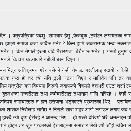
्दैन । पत्रपत्रिका पढ्छु, समाचार हेर्छु ,फेसबुक ,ट्वीटर लगायतका स
्दछ हाम्रो समाज कता जादैछ भनेर ? किन हामि सकरात्मक भन्दा नकरात्
भनेर । किन नेपालीहरुमा बढि नैरास्यता, बेचैन छ भनेर । यस्तो हुनुमा
रो मनले चितवन घटनाबारे नबोली बस्न दिएन ।
िकुन्जभित्र अतिक्रमन गरेर बसेको केही चेपाड. बस्तीलाइ हटायो र केहि
 फरक कुरा हो तर त्यो यति ठुलो घटना थिएन र मानिदैन पनि तर कान
िय मन्त्रीले यस विषयमा दिएको जवाफको विषयले देशभरी एउटा तरगं ल्य
्य बुझ्नभन्दा मन्त्रीलाइ तथा कर्मचारीलाइ तथानाम गालि गरिरहे । केही रा
। कतिपय समाचारहरु त झन उत्तेजना भड्काउने प्रकारका थिए । प्राचि
त्यहाका शासक निरोलाइ लागेछ र निरोले सारा शहर आगो लगाउन लगाए जव 
ास्दै त्यो दृष्य हेरीरहे र आनन्द लिए । हो यस्तै देखियो धेरै अनलाइन 
 पनि होइन तर जुन प्रकारको हेडलाइनमा समाचार लेखे त्यो चाँही उचित ला