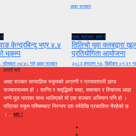
आहा सञ्चार
ाज
मुख्य समाचार
समाज
वाङ केन्द्रबिन्दु भएर ४.४
तिलिचो युवा क्लबद्वारा ख
को भूकम्प
प्रतियोगिता आयोजना
, सोमबार ०७:४८ गते
आहा सञ्चार
२०८३ श्रावण १४, बिहीबार ०९:३९ गत
हाम्रो बारे
आहा सञ्चार साप्ताहिक रुकुमको अग्रणी र प्रभावशाली छापा
सञ्चारमाध्यम हो । शान्ति र समृद्धिको चाहा, समाचार र विचारमा आहा
भन्ने मुल नाराका साथ थालिएको यो एक सञ्चार अभियान पनि हो ।
पत्रिका रुकुम पश्चिमबाट निरन्तर दश वर्षदेखि प्रकाशित भैरहेको छ
। ..
थप !