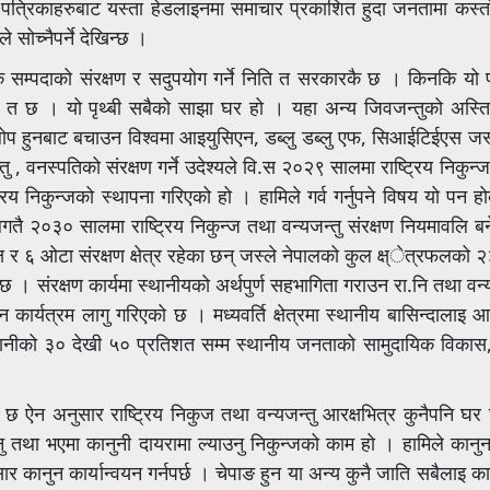
ा पत्रिकाहरुबाट यस्ता हेडलाइनमा समाचार प्रकाशित हुदा जनतामा कस्तो
ोच्नैपर्ने देखिन्छ ।
 सम्पदाको संरक्षण र सदुपयोग गर्ने निति त सरकारकै छ । किनकि यो प्र
त छ । यो पृथ्बी सबैको साझा घर हो । यहा अन्य जिवजन्तुको अस्तित्
न लोप हुनबाट बचाउन विश्वमा आइयुसिएन, डब्लु डब्लु एफ, सिआईटिईएस जस्
 , वनस्पतिको संरक्षण गर्ने उदेश्यले वि.स २०२९ सालमा राष्ट्रिय निकुन्ज
 निकुन्जको स्थापना गरिएको हो । हामिले गर्व गर्नुपने विषय यो पन होक
लगतै २०३० सालमा राष्ट्रिय निकुन्ज तथा वन्यजन्तु संरक्षण नियमावलि 
्ष र ६ ओटा संरक्षण क्षेत्र रहेका छन् जस्ले नेपालको कुल क्ष्ेत्रफलको
। संरक्षण कार्यमा स्थानीयको अर्थपुर्ण सहभागिता गराउन रा.नि तथा वन्य
कार्यत्रम लागु गरिएको छ । मध्यवर्ति क्षेत्रमा स्थानीय बासिन्दालाइ आ
 आम्दानीको ३० देखी ५० प्रतिशत सम्म स्थानीय जनताको सामुदायिक विका
 छ ऐन अनुसार राष्ट्रिय निकुज तथा वन्यजन्तु आरक्षभित्र कुनैपनि घर 
िनु तथा भएमा कानुनी दायरामा ल्याउनु निकुन्जको काम हो । हामिले कानुन
सार कानुन कार्यान्वयन गर्नपर्छ । चेपाङ हुन या अन्य कुनै जाति सबैलाइ क