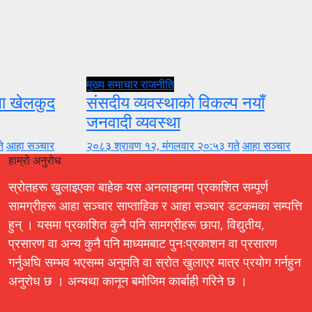
मुख्य समाचार
राजनीति
ुला खेलकुद
संसदीय व्यवस्थाको विकल्प नयाँ
जनवादी व्यवस्था
े
आहा सञ्चार
२०८३ श्रावण १२, मंगलवार २०:५३ गते
आहा सञ्चार
हाम्रो अनुरोध
स्रोतहरू खुलाइएका बाहेक यस अनलाइनमा प्रकाशित सम्पूर्ण
सामग्रीहरू आहा सञ्चार साप्ताहिक र आहा सञ्चार डटकमका सम्पत्ति
हुन् । यसमा प्रकाशित कुनै पनि सामग्रीहरू छापा, विद्युतीय,
प्रसारण वा अन्य कुनै पनि माध्यमबाट पुनःप्रकाशन वा प्रसारण
गर्नुअघि सम्भव भएसम्म अनुमति वा स्रोत खुलाएर मात्र प्रयोग गर्नहुन
अनुरोध छ । अन्यथा कानून बमोजिम कार्बाही गरिने छ ।