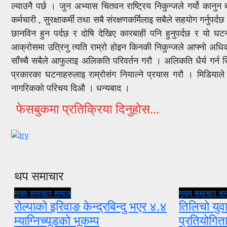
ल्याउनै पर्छ । जुन अभ्यास चितवन राष्ट्रिय निकुन्जले गर्यो का
कर्मचारी , सुरक्षाकर्मी तथा सबै संरक्षणकर्मिलाइ सबैले सहयोग गर्नुपर
छानविन हुन पर्दछ र दोषि देखिए कारबाही पनि हुनुपर्दछ र यो घटन
आक्रोसमा उत्रिनु त्यति राम्रो होइन किनकी निकुन्जले आफ्नो अधिकार
साँच्चै सबैले आफुलाइ अलिकति परिवर्तन गरौ । अलिकति धैर्य गर्न
प्रकारका घटनाहरुलाइ राम्रोसंग नियाल्ने प्रयास गरौ । मिडियाले
नागरिकको परिचय दिऔ । धन्यबाद ।
फेसबुकमा प्रतिक्रिया दिनुहोस...
थप समाचार
मुख्य समाचार
समाज
मुख्य समाचार
स
रोल्पाको इरिवाङ केन्द्रबिन्दु भएर ४.४
तिलिचो युवा
म्याग्निच्यूडको भूकम्प
प्रतियोगि