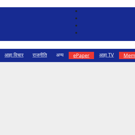
आहा विचार
राजनीति
अन्य
आहा TV
ePaper
Memb