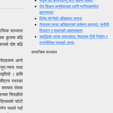
रुकुम पूर्व केन्द्रविन्दु भएर भूकम्प धक्का
रोम विधान अनुमोदनका लागि प्रजिअमार्फत
ज्ञापनपत्र
विभेद भोग्नेको आँखाबाट समाज
नेपालमा मानव अधिकारको वर्तमान अवस्था: चुनौती,
ामाजिक सञ्जाल
विचलन र सुधारको आवश्यकता
समृद्धिको जगमा समाजवाद: नेपालमा पुँजी निर्माण र
मक कुरामा बढि
राजनीतिक भ्रमको अन्त्य
 कस्को दोष बढि
सामाजिक सञ्जाल
 गोठहरुमा आगो
ुन,न्याय तथा
ाइदियो । हामि
ष्ट्रिय स्तरका
न समयमा रोममा
उनका सिपाहीले
पत्रिकाको फोटो
गेन यसले गर्दा