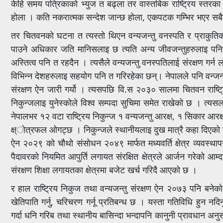
केहि समय पत्रिकाको भ्युज त बढ्ला तर वास्तबिक राष्ट्रिय स्तरक
होला । कति नकरात्मक सन्देश जान्छ होला, एकपटक गम्भिर भएर सबैले स
तर चितवनको घटना त त्यस्तो थिएन वन्यजन्तु वनस्पति र प्राकुतिक
पाउने अधिकार जति मानिसलाइ छ त्यति अन्य जीवजन्तुहरुलाइ पनि 
अस्तित्व पनि त रहदैन । त्यसैले वन्यजन्तु वनस्पतिलाई संरक्षण गर्
विभिन्न देशहरुलाइ सहयोग पनि त गरिरहेका छन्। नेपालले पनि वन्जन्तु
संरक्षण ऐन जारी गर्यो । त्यसपछि वि.स २०३० सालमा चितवन राष्ट्रिय
निकुन्जलाइ युनेस्कोले विश्व सम्पदा सुचिमा समेत राखेको छ । त्यस
नेपालभर १२ वटा राष्ट्रिय निकुन्ज १ वन्यजन्तु आरक्ष, १ सिकार आरक
क्ष्ोत्रफल ओगट्छ । निकुन्जले स्थानीयलाइ दुख मात्रै कहा दिएको छ 
ऐन २०२९ को चौथो संसोधन २०४९ मार्फत मध्यवर्ति क्षेत्र व्यवस्थापन 
पैदावरको नियमित आपुर्ति लगायत संरक्षित क्षेत्रले आर्जन गरेको
संरक्षण शिक्षा लगायतका क्षेत्रमा बजेट खर्च गरिदै आएको छ ।
र हाल राष्ट्रिय निकुज तथा वन्यजन्तु संरक्षण ऐन २०७३ पनि बनेको
खेतिपाति गर्नु, चरिचरण गर्नू प्रतिबन्ध छ । यस्ता गतिविधि हुन नद
गर्दा धनि गरिब तथा स्थानीय बासिन्दा भन्दापनि कानुनी प्रावधान अनु