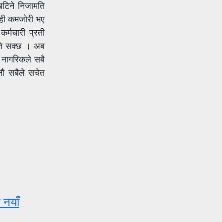
खटिने निजामति
 केही कमजोरी भए
र्मचारी प्रती
 पनि सक्छ । अब
 नागरिकले सबै
नौ सबैले सचेत
 नयाँ