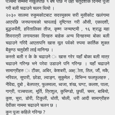
पञ्चमी सम्ममा नखुलेपछि १ बर्ष पछि नै उही चतुर्दशीकै दिनमा पूजा
गरी बली चढाउने चलन थियो ।
२०३० सालमा रुकुमकोटबाट सदरमुकाम सरी मुसीकोट खलंगामा
आएपछि जनघनत्वको चापलाई दृष्टिगत गरी औसी, एकादशी,
बुद्धजयँती, हरितालिका तीज, कृष्ण जन्माष्टमी , १६ श्राद्ध महा
शिवरात्री लगायतका दिनहरु बाहेक अन्य दिनहरुमा बोका बली
चढाउने गरिदै आएतापनि खास मूल पर्वको रुपमा कार्तिक शुक्ल
बैकुण्ठ चतुर्दशी लाई मानिन्छ ।
कस्तो बली र के के चढाउने ः खास गरेर यहाँ बोका बली मात्र
चढाउने गरिन्छ भने परेवा उडाउने पनि गरिन्छ । यहाँ चढाउने
सामाग्रीहरु ः टीका, अबिर, केशबरी, अक्ष्ोता, तिल, जौं, मकै,
नरिवल, सुपारी, छोडा, ल्वाङ्ग, सुकुमेल , विभिन्न फलफुलहरु ,
नैविद्य, दुबो , बेलपत्र, फुलमाला, ध्वजा, शंख, घण्ट, कलश, पाला,
गाग्री, पञ्चपाला, मूर्ति, त्रिशुल, कुभिण्डो, छुर्फी, चमर, बाबियो,
कुश, चुरा, डोरी, टिकुली, धोती, चोली, धरी आदी सामाग्रीहरु
देवीका नाममा चढाउने चलन छ ।
कुन पूजा कहिले गरिन्छ ?