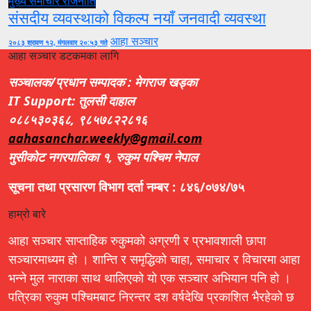
मुख्य समाचार
राजनीति
संसदीय व्यवस्थाको विकल्प नयाँ जनवादी व्यवस्था
आहा सञ्चार
२०८३ श्रावण १२, मंगलवार २०:५३ गते
आहा सञ्चार डटकमका लागि
सञ्चालक/प्रधान सम्पादक : मेगराज खड्का
IT Support: तुलसी दाहाल
०८८५३०३६८, ९८५७८२२८१६
aahasanchar.weekly@gmail.com
मुसीकोट नगरपालिका १, रुकुम पश्चिम नेपाल
सूचना तथा प्रसारण विभाग दर्ता नम्बर : ८४६/०७४/७५
हाम्रो बारे
आहा सञ्चार साप्ताहिक रुकुमको अग्रणी र प्रभावशाली छापा
सञ्चारमाध्यम हो । शान्ति र समृद्धिको चाहा, समाचार र विचारमा आहा
भन्ने मुल नाराका साथ थालिएको यो एक सञ्चार अभियान पनि हो ।
पत्रिका रुकुम पश्चिमबाट निरन्तर दश वर्षदेखि प्रकाशित भैरहेको छ