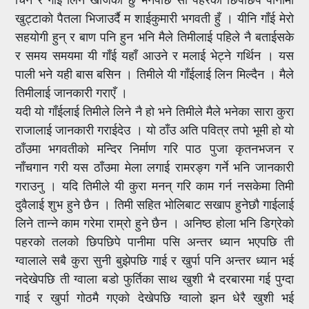
खुट्टाको पैतला भिजाउर्दै म शाईकुमारी भगवती हुँ । यीनि गाँई मेरो
सहयोगी हुन् र बाण पनि हुन भनि मैले तिमीलाई पहिले नै बताईसके
र समय समयमा यी गाँई यहाँ आउने र मलाई भेट्ने गर्थिन । यस
पाली भने यही बास बसिन । तिमीले यी गाँईलाई लिन मिल्दैन । मैले
तिमीलाई जानकारी गराएँ ।
यदी यो गाँईलाई तिमीले लिने नै हो भने तिमीले मैले भनेका सारा कुरा
राजालाई जानकारी गराईदेउ । यो ठाँउ अति पवित्र तपो भूमी हो यो
ठाँउमा भगवतीको मन्दिर निर्माण गरि पाठ पुजा कृतनभजन र
नाँचगान गरी यस ठाँउमा मेला लगाई रामरङ्ग गर्ने भनि जानकारी
गराउनु । यदि तिमीले यी कुरा मनन् गरि काम गर्न नसकेमा तिमी
दुवैलाई शुभ हुने छैन । तिमी सहित भोलिबाट सखाप हुनेछौ गाईलाई
लिने तान्ने काम गरेमा राम्रो हुने छैन । अनिष्ठ होला भनि डिग्रेको
पहरको तलको छिपछिपे पानीमा पसि अन्तर ध्यान भएपछि ती
ग्वालाले सबै कुरा सुनी बुझेपछि गाई र खुर्पा पनि अन्तर ध्यान भई
नदेखेपछि ती ग्वाला बडो फुर्तिका साथ खुशी भै दरबारमा गई पुग्दा
गाई र खुर्पा गोठमै गएको देखेपछि ग्वालो झन धेरै खुशी भई