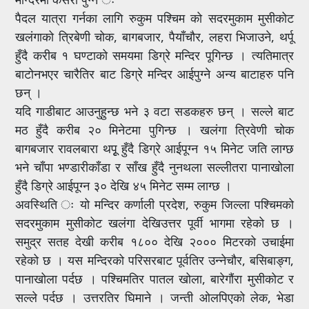
पैदल यात्रा गर्नका लागि रुकुम पश्चिम को सदरमुकाम मुसीकोट
खलंगाको त्रिबेणी चोक, बागबजार, पैयाँचौर, लहरा भिजाउने, थर्पू
हुँदै करीब १ घण्टाको समयमा डिग्रे मन्दिर पूगिन्छ । त्यतिमात्र
बाटोनभएर चारैतिर बाट डिग्रे मन्दिर आईपुग्ने अन्य बाटाहरु पनि
छन् ।
यदि गाडीबाट आउनुहुन्छ भने ३ वटा सडकहरु छन् । सल्ले बाट
मठ हुँदै करीब २० मिनेटमा पुगिन्छ । खलंगा त्रिवेणी चोक
बागबजार रावलबारा थपूृ हुँदै डिग्रे आईपूग्न १५ मिनेट जति लाग्छ
भने चाँपा भण्डारीकाँडा र साँख हुँदै नुनथला सल्लीतरा पानाखोला
हुँदै डिग्रे आईपूग्न ३० देखि ४५ मिनेट सम्म लाग्छ ।
अवस्थिति ः यो मन्दिर कर्णाली प्रदेश, रुकुम जिल्ला पश्चिमको
सदरमुकाम मुसीकोट खलंगा देखिउत्तर पूर्वी भागमा रहेको छ ।
समुद्र सतह देखी करीब १८०० देखि २००० मिटरको उचाईमा
रहेको छ । यस मन्दिरको परिसरबाट पूर्वतिर उन्नेचौर, बसिबाङ्ग,
पानाखोला पर्दछ । पश्चिमतिर पातल खोला, बारेगौंरा मुसीकोट र
सल्ले पर्दछ । उत्तरतिर घिमाने । जन्ती ओलपिएको लेक, भेडा