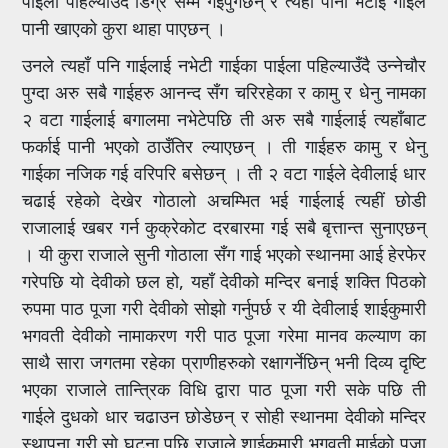
पाइला पहिल्याउँदै डिग्रे सम्म गईपुगेछन् र त्यहाँ पानी भेटाई गाइले
पानी खाएको कुरा थाहा पाएछन् ।
उनले त्यहाँ पनि गाईलाई नभेटी गाईका पाईला पहिल्याउँदै उन्नेचौर
पुग्दा अरु सबै गाईहरु आनन्द सँग चरिरहेका र कामु र धेनु नामका
२ वटा गाईलाई बगालमा नभेटेपछि ती अरु सबै गाईलाई त्यहाँबाट
फर्काई पानी भएको ठाउँतिर ल्याएछन् । ती गाईहरु कामु र धेनु
गाईका नजिक गई वरिपरि बसेछन् । ती २ वटा गाईले देवीलाई धार
चढाई रहेको देखेर गोठालो अचम्भित भई गाईलाई त्यहीं छोडी
राजालाई खबर गर्न कुक्रेकोट दरबारमा गई सबै बृत्तान्त सुनाएछन्
। यी कुरा राजाले सुनी गोठाला सँग गाई भएको स्थानमा आई हेरफेर
गरेपछि यो देवीको छल हो, यहाँ देवीको मन्दिर बनाई शक्ति पिठको
रुपमा पाठ पूजा गरी देवीको सोझो गर्नुपर्छ र यी देवीलाई शाईकुमारी
भगवती देवीको नामाकरण गरी पाठ पूजा गरेमा मानव कल्याण का
साथै सारा जगतमा रहेका प्राणीहरुको रक्षागर्नेछिन् भनी दिव्य दृष्टि
भएका राजाले तान्त्रिक विधि द्वारा पाठ पूजा गरी सके पछि ती
गाईले दुधको धार चढाउन छोडेछन् र सोही स्थानमा देवीको मन्दिर
स्थापना गरी सो घटना पछि राजाले शाईकुमारी भगवती माईको पूजा