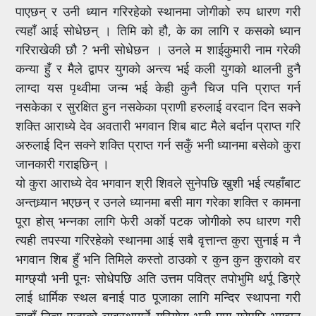
पाएछन् र उनी ध्यान गरिरहेको स्थानमा जोगीको रुप धारण गरी
त्यहाँ आई सोधेछन् । तिमि को हौ, के का लागि र कसको ध्यान
गरिराखेकी छौ ? भनी सोधेछन । उनले म शाईकुमारी नाम गरेकी
कन्या हुँ र मैले द्वापर युगको अन्त्य भई कली युगको थालनी हुनै
लाग्दा यस पृथ्वीमा जन्म भई केही कुनै चिज पनि प्राप्त गर्न
नसकेका र सुरक्षित हुन नसकेका प्राणी हरुलाई वरदान दिन सक्ने
शक्ति आराध्ये देव अवतारी भगवान शिब बाट मैले बर्दान प्राप्त गरि
अरुलाई दिन सक्ने शक्ति प्राप्त गर्न सकुँ भनी ध्यानमा बसेको कुरा
जानकारी गराइछिन् ।
यो कुरा आराध्ये देव भगवान श्री शिवले सुनेपछि खुशी भई त्यहाँबाट
अन्तध्र्यान भएछन् र उनले ध्यानमा बसी माग गरेका शक्ति र कामना
पूरा होस् भन्नका लागि फेरी अर्काे पटक जोगीको रुप धारण गरी
त्यही तपस्या गरिरहेको स्थानमा आई सबै वृत्तान्त कुरा सुनाई म नै
भगवान शिब हुँ भनि तिमिले कस्तो ठाउको र कुन कुन कुराको वर
माग्छ्यौ भनी पूनः सोधेपछि अति उत्तम पवित्र तपोभुमि थर्पू डिग्रे
लाई धार्मिक स्थल बनाई पाठ पूजाका लागि मन्दिर स्थापना गरी
त्यहाँ नित्य पूजाको व्यवस्थागर्ने गरियोस् भनी माग गरेपछि भगवान