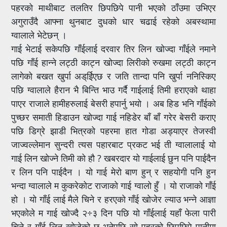
पहरको माथीबाट तलतिर छिपछिपे पानी भएको ठाँउमा उभिएर
अगुराउँदै आफ्ना थुनबाट दुधको धार चढाई रहेको अबस्थामा
ग्वालाले भेटेछन् ।
गाई भेटाई सकेपछि गाँईलाई दरवार तिर लिन खोज्दा गाँईले नमाने
पछि गाँई हान्ने लट्ठी काट्न खोज्दा लिरीको रुखमा लट्ठी काट्न
लागेको बखत खुर्पा अड्ईिएछ र जति तान्दा पनि खुर्पा ननिस्किए
पछि ग्वालाले हैरान भै बिन्ति भाउ गर्दै गाईलाई तिमी हराएको थाहा
पाएर राजाले हामीहरुलाई बेसरी हपार्नु भयो । अब हिड भनि गाँईको
पुच्छर समाती हिडाउन खोज्दा गाई नहिडेर बाँ बाँ गरेर बेसरी कराए
पछि डिग्रे झाडी भित्रको पहरमा हात गोडा अड्याएर तेजस्वी
जाज्वल्लेमान सुन्दरी त्यस पहारबाट प्रकट भई ती ग्वालालाई यो
गाई लिन खोज्ने तिमी को हौ ? खबरदार यो गाईलाई छुन पनि पाईदैन
र लिन पनि पाईदैन । यो गाई मेरो बाण हुन् र सहयोगी पनि हुन
भन्दा ग्वालाले म कुकरेकोट राजाको गाई ग्वालो हुँ । यो राजाको गाँई
हो । यो गाँई लाई मैले चिने र हरएको गाँई खोजेर ल्याउ भन्ने आज्ञा
भएकोले म गाई खोज्दै २÷३ दिन पछि यो गाँईलाई यहाँ फेला पारी
चिने र गाँई लिन खोजेको छु भनेपछि सो पहरको छिपछिपे पानीमा