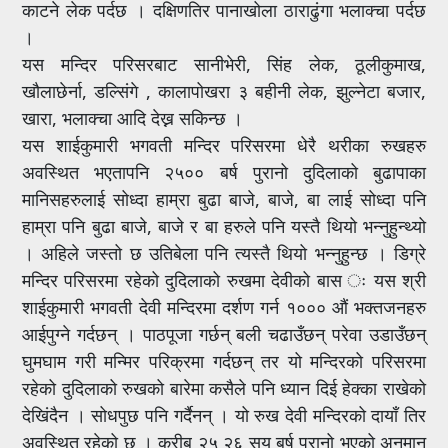
काटने लेक पर्दछ । दक्षिणतिर पानाखोला ठाराढुंगा भलाक्चा पर्दछ
।
यस मन्दिर परिसरबाट सानीभेरी, सिंह लेक, ठूलीकुमाख,
खौलाछेर्ना, डल्सिंगे , कालापोखरा ३ बहीनी लेक, झुल्नेटा बजार,
खारा, भलाक्चा आदि देख्न सकिन्छ ।
यस शाईकुमारी भगवती मन्दिर परिसरमा धेरै थरीका रुखहरु
अवस्थित भएतापनि २५०० बर्ष पुरानो दुदिलाको बुढापाका
मानिसहरुलाई सोध्दा हाम्रा बुढा बाजे, बाजे, बा लाई सोध्दा पनि
हाम्रा पनि बुढा बाजे, बाजे र बा हरुले पनि यस्तै थियो भन्नुहुन्थ्यो
। अहिले जस्तो छ उतिबेला पनि त्यस्तै थियो भन्नुहुन्छ । डिग्रे
मन्दिर परिसरमा रहेको दुदिलाको रुखमा देवीको बास ः यस श्री
शाईकुमारी भगवती देवी मन्दिरमा दर्शण गर्न १००० औं भक्तजनहरु
आईपुग्ने गर्दछन् । पाठपूजा गर्छन् बली चढाउँछन् परेवा उडाउँछन्
घुमघाम गरी मन्मिर परिक्रमा गर्दछन् तर यो मन्दिरको परिसरमा
रहेको दुदिलाको रुखको बारेमा कसैले पनि ध्यान दिई हेक्का राखेको
देखिंदैन । सोधपुछ पनि गर्दैनन् । यो रुख देवी मन्दिरको दायाँ तिर
अवस्थित रहेको छ । करीब २५ २६ सय बर्ष पुरानो भएको अनुमान