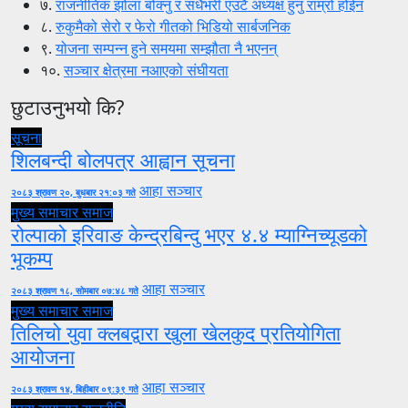
७.
राजनीतिक झोला बोक्नु र सधैंभरी एउटै अध्यक्ष हुनु राम्रो होईन
८.
रुकुमैको सेरो र फेरो गीतको भिडियो सार्बजनिक
९.
योजना सम्पन्न हुने समयमा सम्झौता नै भएनन्
१०.
सञ्चार क्षेत्रमा नआएको संघीयता
छुटाउनुभयो कि?
सूचना
शिलबन्दी बोलपत्र आह्वान सूचना
आहा सञ्चार
२०८३ श्रावण २०, बुधबार २१:०३ गते
मुख्य समाचार
समाज
रोल्पाको इरिवाङ केन्द्रबिन्दु भएर ४.४ म्याग्निच्यूडको
भूकम्प
आहा सञ्चार
२०८३ श्रावण १८, सोमबार ०७:४८ गते
मुख्य समाचार
समाज
तिलिचो युवा क्लबद्वारा खुला खेलकुद प्रतियोगिता
आयोजना
आहा सञ्चार
२०८३ श्रावण १४, बिहीबार ०९:३९ गते