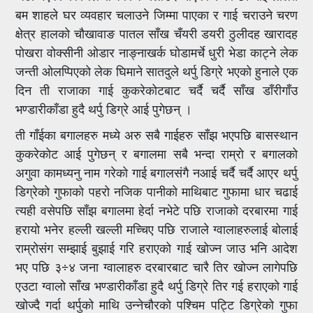
बम शाहले घर व्यवहार चलाउने जिम्मा पाएका र गाई चराउने चरण
क्षेत्र हालको चौखावाङ पातल साँख चँयरी डयरी ठुलीदह खारादह
पोखरा वोक्सीनी ओडार नाङ्नाखर्क घोडामर्चे धुरी भेडा काट्ने लेक
जन्ती ओलप्पिएको लेक घिमाने सातदुले थर्पु डिग्रे भएको हुनाले एक
दिन ती राजाका गाई कुकरेकोटबाट चर्दै चर्दै साँख डाँरीगाँउ
भण्डारीकाँडा हुदै थर्पु डिग्रे आई पुगेछन् ।
ती गाँईका बगालहरु मध्ये अरु सबै गाईहरु साँझ भएपछि बासस्थान
कुकरेकोट आई पुगेछन् र बगालमा सबै भन्दा राम्रो र बगालको
अगुवा कामध्यनु नाम गरेको गाई बगालसंगै नआई चर्दै चर्दै आएर थर्पु
डिग्रेको गुफाको पहरो नजिक पानीको माथिबाट गुफामा धार चढाई
त्यही वसेपछि साँझ बगालमा हेर्दा नभेटे पछि राजाको दरबारमा गाई
हरायो भनेर हल्ली खल्ली मच्चिए पछि राजाले ग्वालाहरुलाई बोलाई
राम्रोसंग सम्झाई बुझाई गरि हराएको गाई खोज्न जाउ भनि आदेश
भए पछि ३÷४ जना ग्वालाहरु दरबारबाट चारै तिर खोज्न लागेपछि
एउटा ग्वालो साँख भण्डारीकाँडा हुदै थर्पु डिग्रे तिर गई हराएको गाई
खोज्दै गर्दा थर्पुको माथि उन्नेचौरको पश्चिम पट्टि डिग्रेको गुफा