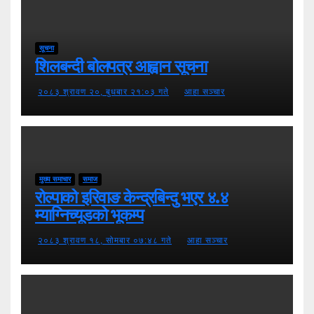
सूचना
शिलबन्दी बोलपत्र आह्वान सूचना
२०८३ श्रावण २०, बुधबार २१:०३ गते
आहा सञ्चार
मुख्य समाचार
समाज
रोल्पाको इरिवाङ केन्द्रबिन्दु भएर ४.४
म्याग्निच्यूडको भूकम्प
२०८३ श्रावण १८, सोमबार ०७:४८ गते
आहा सञ्चार