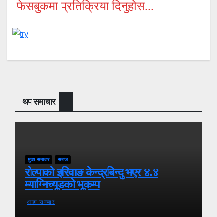
फेसबुकमा प्रतिक्रिया दिनुहोस...
थप समाचार
मुख्य समाचार
समाज
रोल्पाको इरिवाङ केन्द्रबिन्दु भएर ४.४
म्याग्निच्यूडको भूकम्प
आहा सञ्चार