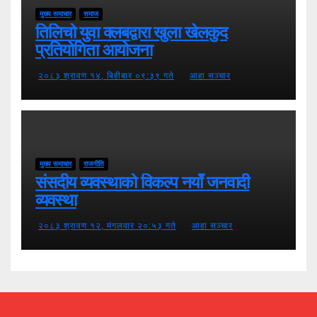
मुख्य समाचार
समाज
तिलिचो युवा क्लबद्वारा खुला खेलकुद
प्रतियोगिता आयोजना
२०८३ श्रावण १४, बिहीबार ०९:३९ गते
आहा सञ्चार
मुख्य समाचार
राजनीति
संसदीय व्यवस्थाको विकल्प नयाँ जनवादी
व्यवस्था
२०८३ श्रावण १२, मंगलवार २०:५३ गते
आहा सञ्चार