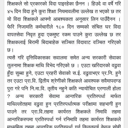
शिक्षकले सो प्रकारको विदा पाइरहेका छैनन । हिउदे वा वर्षे गरि
४५ दिन विदा हुने कुरा शिक्षा नियमावलीमा उल्लेख त भएको छ तर
यो विदा शिक्षकले आफ्नो आबश्यकता अनुसार लिन पाउँदैनन ।
फेरि निजामति कर्मचारीले १८० दिन सम्मको संचित घर विदा
वापतसेवा निवृत हुदा एकमुष्ट रकम पाउने कुरा उल्लेख छ तर
शिक्षकलाई बिरामी बिदाबाहेक सञ्चित विदावाट वञ्चित गरिएको
छ।
त्यसै गरि वृत्तिविकासका सवालमा समेत अन्य सरकारी सेवाका
तुलनामा शिक्षक माथि विभेद गरिएको छ । एउटा खरिदारको वढुवा
हुँदा सुब्बा हुने, एउटा प्रहरी सेवाको स.ई. वढुवाभएर प्र.नि. हुने
तर एउटा प्रा.वि. द्वितीय श्रेणीको शिक्षकले आवश्यक सवैमापदण्ड
पुरा गरे पनि नि.मा.वि. तृतीय नहुने कति न्यायोचित प्रणाली होला
? अन्य सरकारी सेवामा आन्तरिक प्रतिस्पर्धा मार्फत
माथिल्लोतहमा वढुवा हुन प्रतिस्पर्धात्मक परीक्षामा सहभागी हुन
पाउने तर प्रा.वि.तहमा कार्यरत शिक्षकले निमावि तहमा
आन्तरिकरुपमा प्रतिस्पर्धा गर्न रनिमावि तहमा कार्यरत शिक्षकले
माध्यमिक तहमा आन्तरिक प्रतिस्पर्धा गर्न किननपाई केवल सोही