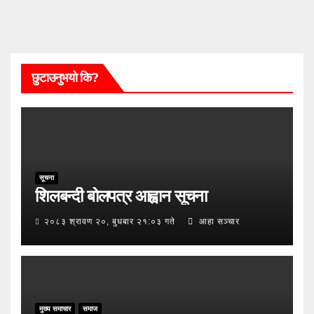
छुटाउनुभयो कि?
सूचना
शिलबन्दी बोलपत्र आह्वान सूचना
२०८३ श्रावण २०, बुधबार २१:०३ गते
आहा सञ्चार
मुख्य समाचार
समाज