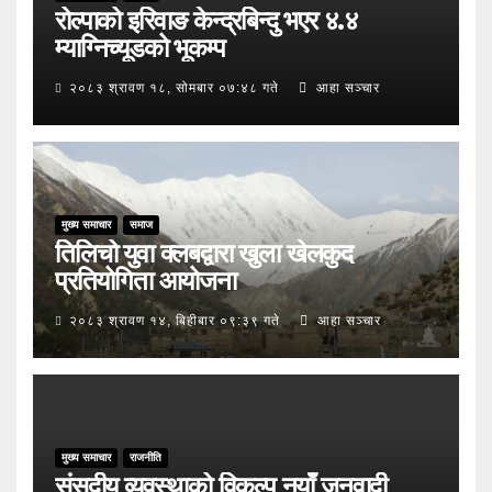
रोल्पाको इरिवाङ केन्द्रबिन्दु भएर ४.४
म्याग्निच्यूडको भूकम्प
२०८३ श्रावण १८, सोमबार ०७:४८ गते
आहा सञ्चार
मुख्य समाचार
समाज
तिलिचो युवा क्लबद्वारा खुला खेलकुद
प्रतियोगिता आयोजना
२०८३ श्रावण १४, बिहीबार ०९:३९ गते
आहा सञ्चार
मुख्य समाचार
राजनीति
संसदीय व्यवस्थाको विकल्प नयाँ जनवादी