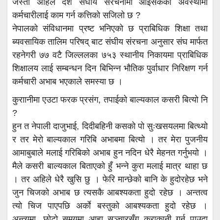
जस्तो अहिले देश संघीय संरचनामा आइसकेको अवस्थामा
कर्मचारीलाई काम गर्न कत्तिको सजिलो छ ?
नेपालको संविधानमा प्रष्ट भनिएको छ प्राबिधिक शिक्षा तथा
ब्यवसायिक तालिम परिषद् बाट संघीय संरचना अनुसार संघ मार्फत
रहनेगरी ७७ वटै जिल्ललका ७५३ स्थानीय निकायमा प्राबिधिक
शिक्षालय लाई सम्बन्धन दिन बिभिन्न भौतिक पुर्वाधार निरिक्षण गर्न
कर्मचारी अभाब भएकाले समस्या छ ।
कुराानीमा एउटा फरक प्रसंग, तपाईको बाल्यकाल कसरी बित्यो नि
?
हुन त नेपाली दाजुभाई, दिदीबहिनी कसको पो सुःखसयलमा बित्थ्यो
र तर मेरो बाल्यकाल गरिबि अभाबमा बित्यो । तर मेरा पुजनीय
आमाबुबाले मलाई गरिबिको अभाब हुन नदिन धेरै मेहनत गर्नुभयो ।
मैले कसरी बाल्यकाल बिताएको हुँ भन्ने कुरा मलाई मात्र थाहा छ
। तर अहिले धेरै खुसि छु । फेरि मान्छेको बानि के हुदोरहेछ भने
जुन चिजको अभाब छ त्यसकै आबश्यकता हुदो रहेछ । अन्तत्व
त्यो चिज पाएपछि अर्काे बस्तुको आबश्यकता हुदो रहेछ ।
अन्त्यमा, छोटो समयमा आहा सञ्चारसँग कुराकानी गर्न पाउदा