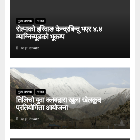
मुख्य समाचार
समाज
रोल्पाको इरिवाङ केन्द्रबिन्दु भएर ४.४
म्याग्निच्यूडको भूकम्प
आहा सञ्चार
मुख्य समाचार
समाज
तिलिचो युवा क्लबद्वारा खुला खेलकुद
प्रतियोगिता आयोजना
आहा सञ्चार