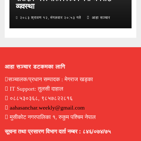
व्यवस्था
२०८३ श्रावण १२, मंगलवार २०:५३ गते
आहा सञ्चार
आहा सञ्चार डटकमका लागि
सञ्चालक/प्रधान सम्पादक : मेगराज खड्का
IT Support: तुलसी दाहाल
०८८५३०३६८, ९८५७८२२८१६
aahasanchar.weekly@gmail.com
मुसीकोट नगरपालिका १, रुकुम पश्चिम नेपाल
सूचना तथा प्रसारण विभाग दर्ता नम्बर : ८४६/०७४/७५