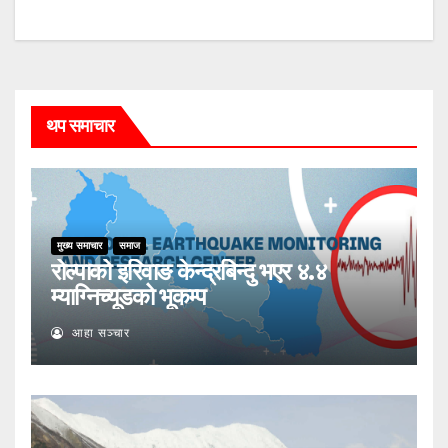
थप समाचार
मुख्य समाचार
समाज
रोल्पाको इरिवाङ केन्द्रबिन्दु भएर ४.४
म्याग्निच्यूडको भूकम्प
आहा सञ्चार