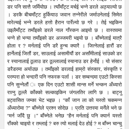
डर पनि सात्तै जर्मियोछ । त्याँमाँट्ट मर्चई भन्ने डरले अठ्याल्यो छ
। डरकै बीचमाँट्ट हुर्कियाउ जवान तन्नेरीले जर्माउनेलाई सिमेत
मारेल्चई भन्ने डरले हत्तो हैरान पार्रेल्यो छ गरे । तेई भइकिन
उइलैमाँट्ट तमाँइको डरले नाल गाँस्कन आइयो छ । वास्तवमा
भन्ने हो भन्या तमाँइको डर अज्जमरी भइयो छ । बाँच्नेलाई मात्रै
होला र ? मर्नलाई पनि डरै हुन्च क्यारै । जित्नेलाई हारौं डर
हार्नेलाई जितौं डर, साउलाई असामीयौं डर असाँमीलाई साउको डर
र स्यानालाई ठूलाउ डर ठूल्लालाई स्यानाउ डर हेर्नोई । यो संसार
डरैडरमा अर्याउछ । तमाँइको डरलाई हाम्रो संस्कार, संस्कृति र
परम्परा हो भन्दारी पनि नफरक पर्ला । डर सम्बन्दमा एउटो किस्सा
पनि सुन्नेलौं ः एक दिन एउटो शासी मान्स मर्ने भन्कन अँध्यारो
रात्नु ठूल्लै काँक्को सल्काइकिन जंगलतिर लागि छ । बाट्नु
बट्वासित जम्का भेट भइछ । “काँ जान ला को यस्तो चकमन्न
अँध्यारोमा ?” बाँच्नेले प्रश्न सोदेछ । प्रति उत्तरमा मर्नेले भने छ
“मर्न जाँदै छु ।” बाँच्नेले भनेछ “हैन मर्नलाई पनि क्यार्न यस्तो
राँक्को चाइयो र तम्लाई ? बरु त्यो मलाई देउ होई ? म बाँच्न चान्चु