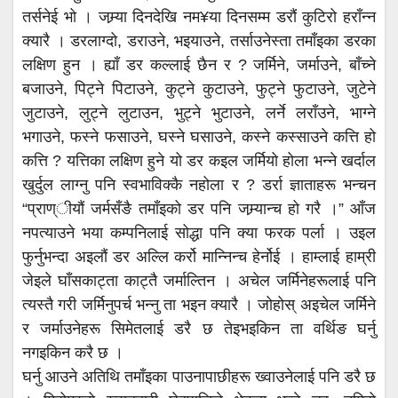
तर्सनेई भो । जम्र्या दिनदेखि नम¥या दिनसम्म डरौं कुटिरो हराँन्न
क्यारै । डरलाग्दो, डराउने, भइयाउने, तर्साउनेस्ता तमाँइका डरका
लक्षिण हुन । ह्याँ डर कल्लाई छैन र ? जर्मिने, जर्माउने, बाँच्ने
बजाउने, पिट्ने पिटाउने, कुट्ने कुटाउने, फुट्ने फुटाउने, जुटेने
जुटाउने, लुट्ने लुटाउन, भुट्ने भुटाउने, लर्ने लराँउने, भाग्ने
भगाउने, फस्ने फसाउने, घस्ने घसाउने, कस्ने कस्साउने कत्ति हो
कत्ति ? यत्तिका लक्षिण हुने यो डर कइल जर्मियो होला भन्ने खर्दाल
खुर्दुल लाग्नु पनि स्वभाविक्कै नहोला र ? डर्रा ज्ञाताहरू भन्चन
“प्राण्ीयौं जर्मसँङै तमाँइको डर पनि जम्र्यान्च हो गरै ।” आँज
नपत्याउने भया कम्पनिलाई सोद्धा पनि क्या फरक पर्ला । उइल
फुर्नुभन्दा अइलौं डर अल्लि कर्रो मान्निन्च हेर्नोई । हाम्लाई हाम्री
जेइले घाँसकाट्ता काट्तै जर्माल्तिन । अचेल जर्मिनेहरूलाई पनि
त्यस्तै गरी जर्मिनुपर्च भन्नु ता भइन क्यारै । जोहोस् अइचेल जर्मिने
र जर्माउनेहरू सिमेतलाई डरै छ तेइभइकिन ता वर्थिङ घर्नु
नगइकिन करै छ ।
घर्नु आउने अतिथि तमाँइका पाउनापाछीहरू ख्वाउनेलाई पनि डरै छ