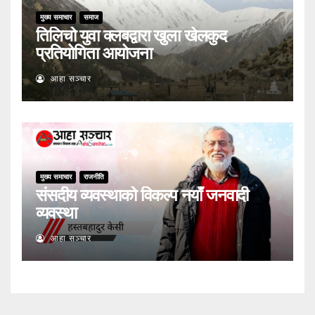
मुख्य समाचार
समाज
तिलिचो युवा क्लबद्वारा खुला खेलकुद
प्रतियोगिता आयोजना
आहा सञ्चार
मुख्य समाचार
राजनीति
संसदीय व्यवस्थाको विकल्प नयाँ जनवादी
व्यवस्था
आहा सञ्चार