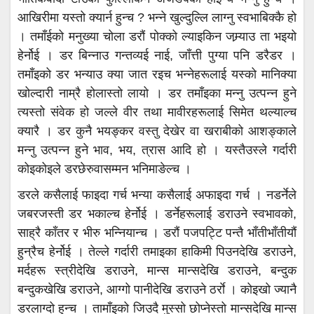
आखिरीमा यस्तो क्यार्न हुन्च ? भन्ने खुल्दुल्लि लाग्नु स्वभाबिक्कै हो
। तमाँईको मनुख्या चोला डरौं पोक्को ल्याइकिन जम्र्याउ ता भइयो
हेर्नोई । डर बिन्नाउ गन्तव्यई नाई, जाँत्ती पुग्या पनि डरैडर ।
तमाँइको डर भन्याउ क्या जात रइच भन्नेहरूलाई यस्को मानिक्या
खोल्दारी नाम्रै होलास्तो लायो । डर तमाँइका मन्नु उत्पन्न हुने
त्यस्तो संवेक हो जल्ले वीर तथा मावीरहरूलाई सिमेत थल्याल्च
क्यारै । डर कुनै भयङ्कर वस्तु देखेर वा खराबीको आशङ्काले
मन्नु उत्पन्न हुने भाव, भय, त्रास आदि हो । यस्तैउस्ले गर्दारी
कोइकोइले डरछेरुवासम्मन भनिमाङेल्च ।
डरले कसैलाई फाइदा गर्च भन्या कसैलाई अफाइदा गर्च । नडर्नेले
जबरजस्ती डर भकाल्च हेर्नोई । डर्नेहरूलाई डराउने स्वभावको,
साह्रै काँतर र भीरु भन्नियान्च । डरौं पजपट्टि पन्तै भाँतीभाँतीयौं
हुन्रैच हेर्नोई । तेल्ले गर्दारी तमाइका हाकिमी पिउनदेखि डराउने,
मर्दहरू स्त्रीदेखि डराउने, मान्स मान्सदेखि डराउने, बन्दुक
बन्दुकखेखि डराउने, आग्गो पानीदेखि डराउने ठर्राे । कोइखो ज्यानै
डरलाग्दो हुन्च । तामाँइको जिउदै मुस्सो छोप्नेस्तो मान्सदेखि मान्स