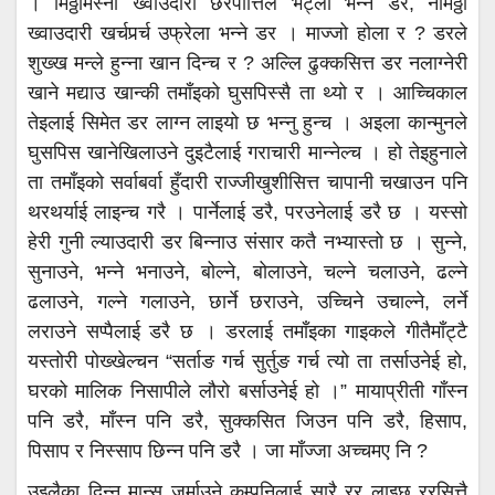
। मिठ्ठोमस्नो ख्वाउदारी छेरपात्तिले भेट्ला भन्ने डर, नमिठ्ठो
ख्वाउदारी खर्चपर्र्च उफ्रेला भन्ने डर । माज्जो होला र ? डरले
शुख्ख मन्ले हुन्ना खान दिन्च र ? अल्लि ढुक्कसित्त डर नलाग्नेरी
खाने मद्याउ खान्की तमाँइको घुसपिस्सै ता थ्यो र । आच्चिकाल
तेइलाई सिमेत डर लाग्न लाइयो छ भन्नु हुन्च । अइला कान्मुनले
घुसपिस खानेखिलाउने दुइटैलाई गराचारी मान्नेल्च । हो तेइहुनाले
ता तमाँइको सर्वाबर्वा हुँदारी राज्जीखुशीसित्त चापानी चखाउन पनि
थरथर्याई लाइन्च गरै । पार्नेलाई डरै, परउनेलाई डरै छ । यस्सो
हेरी गुनी ल्याउदारी डर बिन्नाउ संसार कतै नभ्यास्तो छ । सुन्ने,
सुनाउने, भन्ने भनाउने, बोल्ने, बोलाउने, चल्ने चलाउने, ढल्ने
ढलाउने, गल्ने गलाउने, छार्ने छराउने, उच्चिने उचाल्ने, लर्ने
लराउने सप्पैलाई डरै छ । डरलाई तमाँइका गाइकले गीतैमाँट्टै
यस्तोरी पोख्खेल्चन “सर्ताङ गर्च सुर्तुङ गर्च त्यो ता तर्साउनेई हो,
घरको मालिक निसापीले लौरो बर्साउनेई हो ।” मायाप्रीती गाँस्न
पनि डरै, माँस्न पनि डरै, सुक्कसित जिउन पनि डरै, हिसाप,
पिसाप र निस्साप छिन्न पनि डरै । जा माँज्जा अच्चमए नि ?
उइलैका दिन्नु मान्स जर्माउने कम्पनिलाई सारै रर लाइछ ररसित्तै