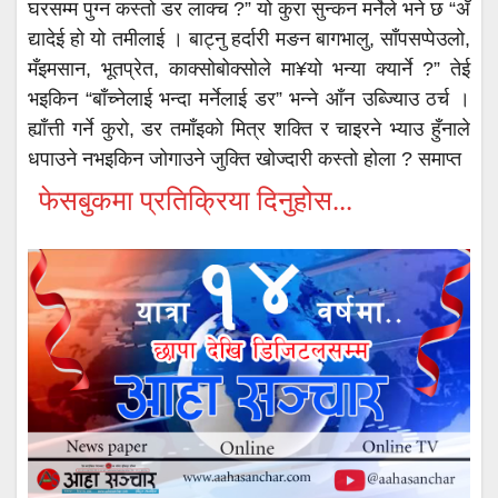
घरसम्म पुग्न कस्तो डर लाक्च ?” यो कुरा सुन्कन मर्नेले भने छ “अँ
द्यादेई हो यो तमीलाई । बाट्नु हर्दारी मङन बागभालु, साँपसप्पेउलो,
मँइमसान, भूतप्रेत, काक्सोबोक्सोले मा¥यो भन्या क्यार्ने ?” तेई
भइकिन “बाँच्नेलाई भन्दा मर्नेलाई डर” भन्ने आँन उब्ज्यिाउ ठर्च ।
ह्याँत्ती गर्ने कुरो, डर तमाँइको मित्र शक्ति र चाइरने भ्याउ हुँनाले
धपाउने नभइकिन जोगाउने जुक्ति खोज्दारी कस्तो होला ? समाप्त
फेसबुकमा प्रतिक्रिया दिनुहोस...