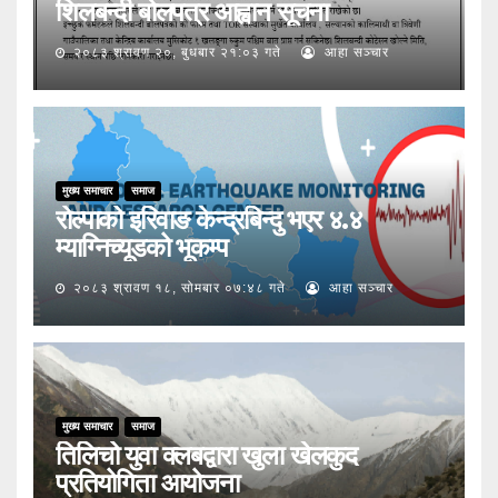
शिलबन्दी बोलपत्र आह्वान सूचना
२०८३ श्रावण २०, बुधबार २१:०३ गते
आहा सञ्चार
मुख्य समाचार
समाज
रोल्पाको इरिवाङ केन्द्रबिन्दु भएर ४.४
म्याग्निच्यूडको भूकम्प
२०८३ श्रावण १८, सोमबार ०७:४८ गते
आहा सञ्चार
मुख्य समाचार
समाज
तिलिचो युवा क्लबद्वारा खुला खेलकुद
प्रतियोगिता आयोजना