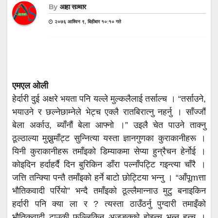
By
आहा सञ्चार
२०७६ आश्विन ९, बिहीबार १०:१० गते
एमएल ओली
हेर्दारी दुई अक्षरे भयता पनि यल्ले मुल्कलैलाई तर्साल्च । “तर्साउने,
भयाउने र छल्नेछाम्नेले भेट्च एक्लै रातबिरात्नु नहर्नु । साँज्जौं
बेला अर्काउ, ब्याँनौं बेला आफ्नो ।” उइलै चेत पाउने ताक्नु
ठूल्ठाल्या मुख्नुमाँट्ट सुन्नित्या यस्ता ज्ञानगुणका कुराकानीहरू ।
यिनी कुराकानीहरू तमाँइको डिम्याकमा सेप्या हुन्रैचन हेर्नोई ।
कोइदिन हर्दाहर्दै दिन बुरिकिन डाँरा पल्नाँपट्टि गइन्त्या चाँरै ।
जत्ति तन्क्यिा पन्तै तमाँइको हर्ने बाटो छोट्टिया भन्नु । “आँपूmत्ता
भौतिकवादी पर्रियो” भन्दै तमाँइको ठूल्लैमान्नाउ मुटु बनाइकिन
हर्दारी पनि क्या ला र ? त्यस्ता ठाउँठर्नु पुग्दारी तमाइँको
भौतिकवादी टाउकी फुल्लिकिन अजङक्को होइन्च भन्नु हुन्च ।