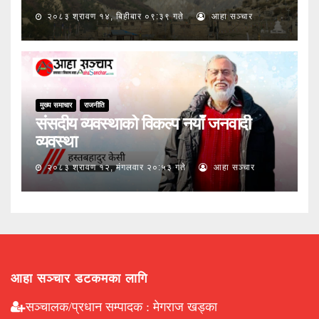
२०८३ श्रावण १४, बिहीबार ०९:३९ गते
आहा सञ्चार
मुख्य समाचार
राजनीति
संसदीय व्यवस्थाको विकल्प नयाँ जनवादी
व्यवस्था
२०८३ श्रावण १२, मंगलवार २०:५३ गते
आहा सञ्चार
आहा सञ्चार डटकमका लागि
सञ्चालक/प्रधान सम्पादक : मेगराज खड्का