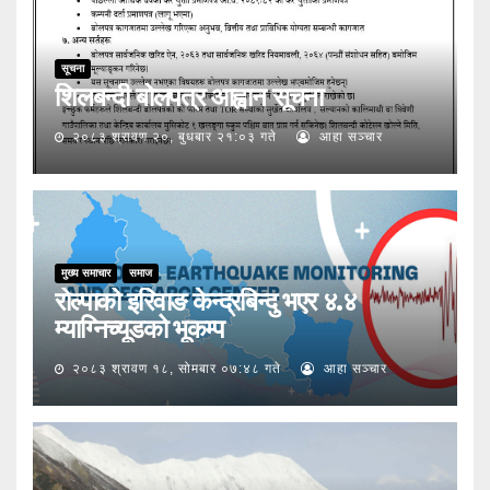
सूचना
शिलबन्दी बोलपत्र आह्वान सूचना
२०८३ श्रावण २०, बुधबार २१:०३ गते
आहा सञ्चार
मुख्य समाचार
समाज
रोल्पाको इरिवाङ केन्द्रबिन्दु भएर ४.४
म्याग्निच्यूडको भूकम्प
२०८३ श्रावण १८, सोमबार ०७:४८ गते
आहा सञ्चार