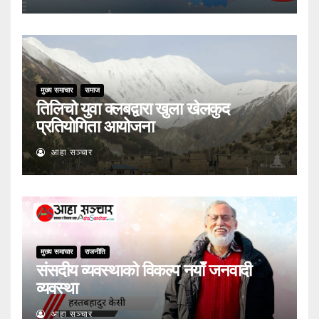
मुख्य समाचार
समाज
तिलिचो युवा क्लबद्वारा खुला खेलकुद
प्रतियोगिता आयोजना
आहा सञ्चार
मुख्य समाचार
राजनीति
संसदीय व्यवस्थाको विकल्प नयाँ जनवादी
व्यवस्था
आहा सञ्चार