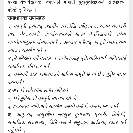
यस्ता वेचविखनका कारणले हजारौ युवायुवतिहरुले आत्महत्या
गरेको सुनिन्छ ।
समाधानका उपायहरु
१, कानुनी कुरालाइ स्थानीय स्तरदेखि राष्ट्रिय स्तरसम्म सरकारी
तथा गैरसरकारी संघसंस्थाहरुले मानव वेचविखनको वारेमा
जनचेतनामुलक संचालनगर्ने र अपराध गर्नेलाइ कानुनी कठघारामा
ल्याउन सहयोग गर्ने ।
२ ,बेचबिखन गर्ने दलाल । उनीहरुलाइ प्रोत्साहितगर्ने ब्यक्तिलाई
सामाजिक वहिष्कार गर्ने
३, कामगर्ने ठाउँ कामलगाउने मानिस राम्रो छ वा छैन वुझेर मात्र
कामगर्ने।
४,अरुको लहैलहैमा लागेर नहिडने
५, घरेलुहिसांको कानुनी उपचार खोज्ने
६,शंकास्पद ब्यक्तिमने सहयोग नमाग्ने कसैको करकापमा नपर्ने
७, आफुलाइ असुरक्षित महसुस हुनासाथ प्रहरी, छिमेकी,
सामाजिक संघसंस्था, विभिन्नखाले समुहहरु आदीलाइ खवर गर्ने
गर्नु पर्छ ।