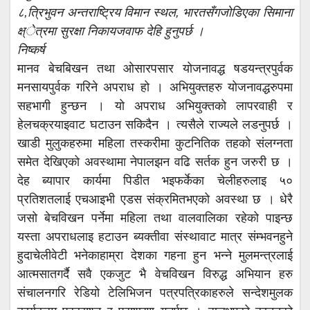
८,त्रिभुवन अन्तराष्ट्रिय विमान स्थल, भारतसँगजोडिएका सिमाना
क्ष्ेत्रमा सुरक्षा निकायजवाफ देहि हुनुपर्छ ।
निष्कर्ष
मानव बेचबिखन तथा ओसारपसार योजनावद्ध षडयन्त्रपुर्वक
मनसायपुर्वक गरिने अपराध हो । अभियुक्तहरु योजनावद्धरुपमा
सहभागी हुन्छन । यो अपराध अभियुक्तको लापरवाही र
हेलचक्रयाइवाट घटाउन सकिदैन । त्यसैले राज्यले लडनुपर्छ ।
खाडी मुलुकहरुमा महिला तस्करीमा कुटनितिक तहको संलग्नता
समेत देखिएको अवस्थामा नेपालझन वढि सर्तक हुन जरुरी छ ।
देह ब्यापार कार्यमा पिडीत भइफर्केका चेलीहरुलाइ ५०
प्रतिशतलाई एचआइभी एडस संक्रमितभएको अवस्था छ । धेरै
जसो बेचविखन पर्नेमा महिला तथा वालवालिका रहेको पाइन्छ
यस्ता अपराधलाइ हटाउन ब्यक्तीवा संस्थावाट मात्र संम्भवनहुने
हुदाचेलीवेटी भनेकाहाम्रा देशका गहना हुन भन्ने मुलमन्त्रलाई
आत्मसातगर्दै सवै एकजुट भै वेचविखन विरुद्ध अभियान हरु
संचालनगरि रेडियो टेलिभिजन पत्रपत्रिकाहरुले सन्देशमुलक