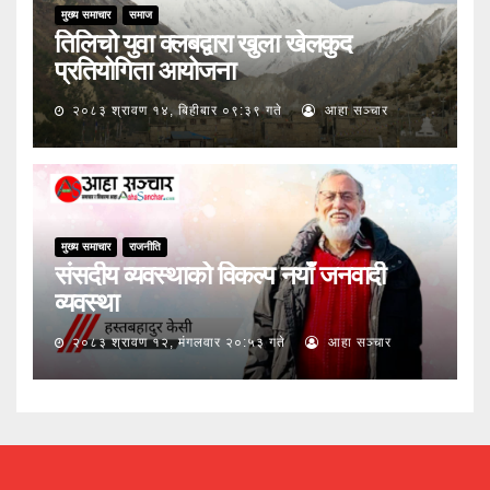
मुख्य समाचार
समाज
तिलिचो युवा क्लबद्वारा खुला खेलकुद
प्रतियोगिता आयोजना
२०८३ श्रावण १४, बिहीबार ०९:३९ गते
आहा सञ्चार
मुख्य समाचार
राजनीति
संसदीय व्यवस्थाको विकल्प नयाँ जनवादी
व्यवस्था
२०८३ श्रावण १२, मंगलवार २०:५३ गते
आहा सञ्चार