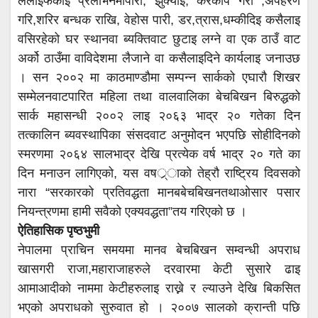
ललाइफकाइ प्रलोभनमापारी, झुक्याइ, करकाप गरी ,अपहरण
गरि,शरिर बन्धक राखि, वेहोस पारी, डर,त्रास,धम्कीदिइ कसैलाइ
वसिरहेको घर स्थानवा ब्यक्तिवाट छुटाइ लग्ने वा एक ठाउँ वाट
अर्को ठाउँमा वाविदेशमा लैजाने वा कसैलाइदिने कार्यलाइ जनाउछ
। सन २००२ मा काठमाण्डौमा सम्पन्न सार्कको एघारौ शिखर
सम्मेलनवाटपारित महिला तथा वालवालिका बेचबिखन बिरुद्धको
सार्क महासन्धी २००२ लाइ २०६३ भाद्र २० गतेका दिन
तत्कालिन ब्यवस्थापिका संसदवाट अनुमोदन भएपछि सोहीदिनको
स्मरणमा २०६४ सालभाद्र देखि प्रत्येक वर्ष भाद्र २० गते का
दिन मनाउन लागिएको, यस वषर््ाको तेह्रौ राष्ट्रिय दिवसको
नारा “सरकारको प्रतिवद्धता मानबबेचबिखनतथाओसार पसार
नियन्त्रणमा हामी सवैको एक्यवद्धता”तय गरिएको छ ।
ऐतिहासिक पृष्ठभुमी
नेपालमा प्राचिन समयमा मानव बेचबिखन सम्वन्धी अपराध
खासगरी राजा,महाराजाहरुले दरवारमा केटी सुसारे ढाइ
आमाआदीको नाममा केटीहरुलाइ राख्ने र ल्याउने देखि बिकसित
भएको अपराधको सुरुवात हो । २००७ सालको क्रान्ती पछि