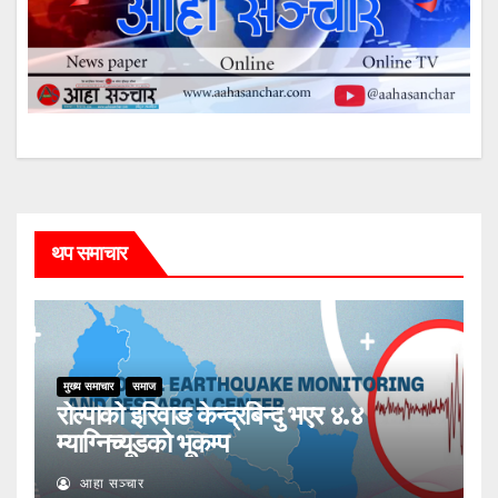
थप समाचार
मुख्य समाचार
समाज
रोल्पाको इरिवाङ केन्द्रबिन्दु भएर ४.४
म्याग्निच्यूडको भूकम्प
आहा सञ्चार