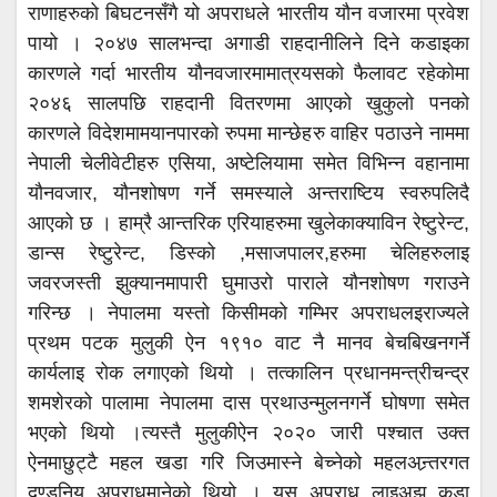
राणाहरुको बिघटनसँगै यो अपराधले भारतीय यौन वजारमा प्रवेश
पायो । २०४७ सालभन्दा अगाडी राहदानीलिने दिने कडाइका
कारणले गर्दा भारतीय यौनवजारमामात्रयसको फैलावट रहेकोमा
२०४६ सालपछि राहदानी वितरणमा आएको खुकुलो पनको
कारणले विदेशमामयानपारको रुपमा मान्छेहरु वाहिर पठाउने नाममा
नेपाली चेलीवेटीहरु एसिया, अष्टेलियामा समेत विभिन्न वहानामा
यौनवजार, यौनशोषण गर्ने समस्याले अन्तराष्टिय स्वरुपलिदै
आएको छ । हाम्रै आन्तरिक एरियाहरुमा खुलेकाक्याविन रेष्टुरेन्ट,
डान्स रेष्टुरेन्ट, डिस्को ,मसाजपालर,हरुमा चेलिहरुलाइ
जवरजस्ती झुक्यानमापारी घुमाउरो पाराले यौनशोषण गराउने
गरिन्छ । नेपालमा यस्तो किसीमको गम्भिर अपराधलइराज्यले
प्रथम पटक मुलुकी ऐन १९१० वाट नै मानव बेचबिखनगर्ने
कार्यलाइ रोक लगाएको थियो । तत्कालिन प्रधानमन्त्रीचन्द्र
शमशेरको पालामा नेपालमा दास प्रथाउन्मुलनगर्ने घोषणा समेत
भएको थियो ।त्यस्तै मुलुकीऐन २०२० जारी पश्चात उक्त
ऐनमाछुट्टै महल खडा गरि जिउमास्ने बेच्नेको महलअन्र्तरगत
दण्डनिय अपराधमानेको थियो । यस अपराध लाइअझ कडा