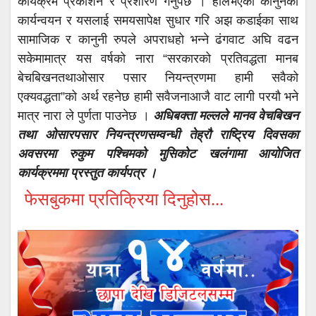
कार्यक्रम प्रकाशन र प्रशारण गनुर्पछ । हालभएको कानुनको
कार्यन्वयन र यसलाई समयसापेक्ष सुधार गरि अझ कडाईका साथ
सामाजिक र कानुनी रुपले अपराधहो भन्ने ढंगवाट अघि वढन
सकेमामात्र यस वर्षको नारा “सरकारको प्रतिवद्धता मानब
बेचबिखनतथाओसार पसार नियन्त्रणमा हामी सवैको
एक्यवद्धता”को अर्थ रहनेछ हामी सवैजनाआजै वाट लागी परयौ भने
मात्र नारा ले पुर्णता पाउनेछ ।
अधिबक्ता मल्लले मानव वेचबिखन
तथा ओसारपसार नियन्त्रणसम्वन्धी तेह्रौ राष्ट्रिय दिवसका
अवसरमा रुकुम पश्चिमको मुसिकोट खलंगामा आयोजित
कार्यक्रममा प्रस्तुत कार्यपत्र ।
फेसबुकमा प्रतिक्रिया दिनुहोस...