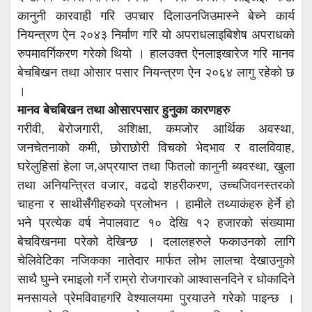
कानुनी कारवाही गरि उपचार दिलाउनजिउमास्ने बेच्ने कार्य
नियन्त्रण ऐन २०४३ निर्माण गरि यो अपराधलाइबिशेष अपराधको
रुपमावर्गिकरण गरेको थियो । हालउक्त ऐनलाइखारेज गरि मानव
बेचबिखन तथा ओसार पसार नियन्त्रण ऐन २०६४ लागु रहेको छ
।
मानव बेचबिखन तथा ओसारपसार हुनुका कारणहरु
गरीवी, बेरोजगारी, अशिक्षा, कमजोर आर्थिक अवस्था,
जनचेतनाको कमी, छोराछोरी विचको भेदभाव र वालविवाह,
घरेलुहिसां हेला ज,अप्रयाप्त तथा फितलो कानुनी ब्यवस्था, खुला
तथा अनियन्त्रित वजार, वढदो शहरीकरण, उच्चजिवनस्तरको
चाहना र साथीसँगीहरुको प्रलोभन । हामीले तथ्याकंहरु हेर्ने हो
भने प्रत्येक वर्ष नेपालवाट १० देखि १२ हजारको संख्यामा
बेचविखनमा परेको देखिन्छ । दलालहरुले फकाउनको लागि
चेलिवेटिका नजिकका नातेदार मार्फत लोभ लालचा देखाउनुको
साथै घुम्ने रमाइलो गर्ने राम्रो रोजगारको आश्वासनदिने र धोकादिने
मनसायले प्रेमविवाहगरि वेश्यालयमा पुरयाउने गरेको पाइन्छ ।