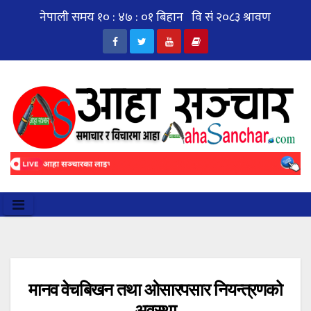
Skip
to
content
मानव वेचबिखन तथा ओसारपसार नियन्त्रणको
अवस्था