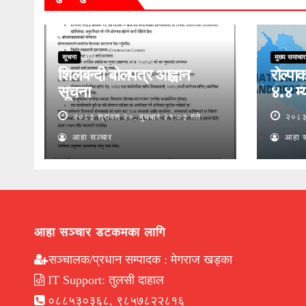
सूचना
मुख्य समाचार
शिलबन्दी बोलपत्र आह्वान
रोल्पाक
सूचना
४.४ म्य
२०८३ श्रावण २०, बुधबार २१:०३ गते
२०८३ 
आहा सञ्चार
आहा स
आहा सञ्चार डटकमका लागि
सञ्चालक/प्रधान सम्पादक : मेगराज खड्का
IT Support: तुलसी दाहाल
०८८५३०३६८, ९८५७८२२८१६