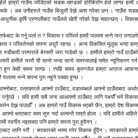
अहिले हाम्रो गाउँमा जोडिएको सडक खण्डको हरिबिजोग हेर्दा लाग्छ हामी 
देखिसके । अब उनीहरुले गाउँमा बिजुली देख्ने आश गरेका छन् । गाउँमा सडक
न आधुनीक कृर्षि प्रणालीबाट गाउँलले खेती गरेको देख्न चाहान्छन् । विकास 
तर्फबाट के गर्नु पर्ला त ? विकास र परिवर्त हाम्रै पालामा भन्ने नारा लगा
विकास र परिवर्तनको सपना अधुरै रहन्छ । अन्य विकसित मुलुक भन्दा हाम्
 रुडीबादी परम्पराले बेस्सरी जरा गाडेको छ । हामीले हाम्रो गाउँ ठाउँक
यसरी हामीले यस्तै यी सानो भन्दा सानो समस्यालाई समेत न्यूनिकरण गर्न
पूरा हुन केही समय लाग्छ । त्यहि समय कुरुन्जेल हाम्रा अग्रज आफन्तह
 पालामा भन्ने सपना पुरा नहुने पक्का हुन्छ ।
 आफ्नोबाट, पत्रकारले आफ्नो ठाउँबाट, वडाध्यक्षले आफ्नो ठाउँमाबाट अर्थ
 पर्नुपर्छ । यदि हामी सबै जना आआफ्नो ठाउँबाट लागि प¥यौँ भने विकास
रिवर्तन देख्न पाउछौँ । अब हाम्रो गाउँ विकास भएको छैन, हाम्रो देश विक
आफ्नो क्षत्रबाट काम सुरु गर्दा अत्यन्तै राम्रो होला । यदि हामीले अहिले
मी स्वर्गीय भइसक्दा पनि हाम्रो सपना पुरा हुदैनन् ।
क्षेत्रबाट लागि परौं । सरकारको भरमा परेर विकास हुँदैन । सरकारले हाम