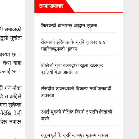
ताजा समाचार
शिलबन्दी बोलपत्र आह्वान सूचना
ाली समाजको
ूलो मुर्खता
रोल्पाको इरिवाङ केन्द्रबिन्दु भएर ४.४
म्याग्निच्यूडको भूकम्प
अबस्था छ ।
 तथा बाह्य
तिलिचो युवा क्लबद्वारा खुला खेलकुद
गरिकलाई छ ।
प्रतियोगिता आयोजना
गर्ने मौका
संसदीय व्यवस्थाको विकल्प नयाँ जनवादी
व्यवस्था
ाडि त कहिले
हाना लुकेको
एआई युगको शैक्षिक विमर्श र परनिर्भरताको
ेदेखि केही
पासो
देख्न नपाएर
रुकुम पूर्व केन्द्रविन्दु भएर भूकम्प धक्का