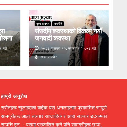
मुख्य समाचार
राजनीति
ुला
संसदीय व्यवस्थाको विकल्प नयाँ
योजना
जनवादी व्यवस्था
९ गते
२०८३ श्रावण १२, मंगलवार २०:५३ गते
आहा सञ्चार
हाम्रो अनुरोध
स्रोतहरू खुलाइएका बाहेक यस अनलाइनमा प्रकाशित सम्पूर्ण
सामग्रीहरू आहा सञ्चार साप्ताहिक र आहा सञ्चार डटकमका
सम्पत्ति हुन् । यसमा प्रकाशित कुनै पनि सामग्रीहरू छापा,