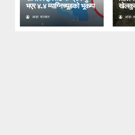
भएर ४.४ म्याग्निच्यूडको भूकम्प
खेलकु
आहा सञ्चार
आहा स