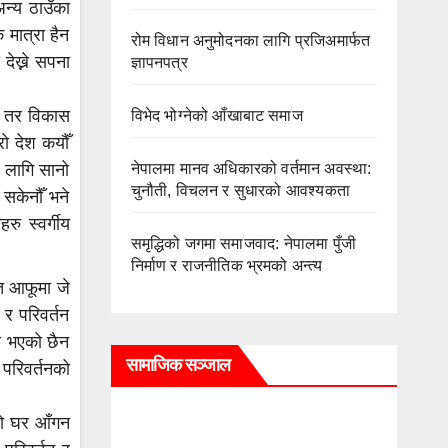
अन्य ठाउँका
 मात्रा हैन
रोम विधान अनुमोदनका लागि प्रजिअमार्फत
देख्ने सपना
ज्ञापनपत्र
उने तर विकास
विभेद भोग्नेको आँखाबाट समाज
रो देश कयौँ
नेपालमा मानव अधिकारको वर्तमान अवस्था:
ो लागि सानो
चुनौती, विचलन र सुधारको आवश्यकता
 सकेनौँ भने
रु स्वर्गीय
समृद्धिको जगमा समाजवाद: नेपालमा पुँजी
निर्माण र राजनीतिक भ्रमको अन्त्य
ात आफूमा जे
 र परिवर्तन
ास भएको छैन
सामाजिक सञ्जाल
 परिवर्तनको
्रो घर आँगन