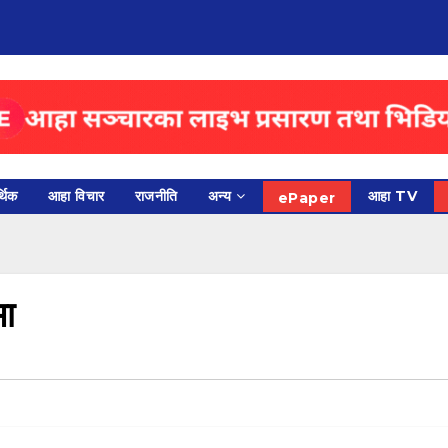
थिक
आहा विचार
राजनीति
अन्य
आहा TV
ePaper
मा