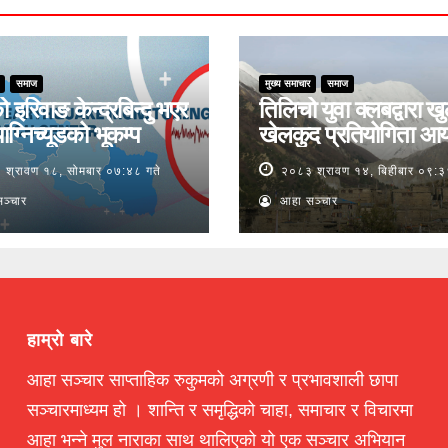
समाज
मुख्य समाचार
समाज
ो इरिवाङ केन्द्रबिन्दु भएर
तिलिचो युवा क्लबद्वारा ख
ाग्निच्यूडको भूकम्प
खेलकुद प्रतियोगिता आ
श्रावण १८, सोमबार ०७:४८ गते
२०८३ श्रावण १४, बिहीबार ०९:३
ञ्चार
आहा सञ्चार
हाम्रो बारे
आहा सञ्चार साप्ताहिक रुकुमको अग्रणी र प्रभावशाली छापा
सञ्चारमाध्यम हो । शान्ति र समृद्धिको चाहा, समाचार र विचारमा
आहा भन्ने मुल नाराका साथ थालिएको यो एक सञ्चार अभियान