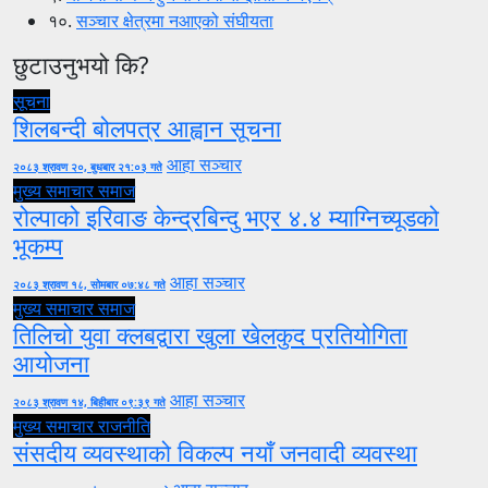
१०.
सञ्चार क्षेत्रमा नआएको संघीयता
छुटाउनुभयो कि?
सूचना
शिलबन्दी बोलपत्र आह्वान सूचना
आहा सञ्चार
२०८३ श्रावण २०, बुधबार २१:०३ गते
मुख्य समाचार
समाज
रोल्पाको इरिवाङ केन्द्रबिन्दु भएर ४.४ म्याग्निच्यूडको
भूकम्प
आहा सञ्चार
२०८३ श्रावण १८, सोमबार ०७:४८ गते
मुख्य समाचार
समाज
तिलिचो युवा क्लबद्वारा खुला खेलकुद प्रतियोगिता
आयोजना
आहा सञ्चार
२०८३ श्रावण १४, बिहीबार ०९:३९ गते
मुख्य समाचार
राजनीति
संसदीय व्यवस्थाको विकल्प नयाँ जनवादी व्यवस्था