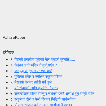
Aaha ePaper
ट्रेन्डिङ
१.
बिहेको तयारीमा जुटेको बेला प्रहरी पुगेपछि......
२.
बिहेका लागि मंसिर नै कुर्नु पर्छर ?
३.
जनयुद्ध संग्रहालय : एक चर्चा
४.
गुरिल्ला ट्रेल र उपेक्षित रुकुम पश्चिम
५.
बैराक्यौ बैराक: ह्याँती गर्ने कुरा
६.
वर्ग संघर्षको लागि क्रान्ति निरन्तर
७.
राजनीतिक झोला बोक्नु र सधैंभरी एउटै अध्यक्ष हुनु राम्रो होईन
८.
रुकुमैको सेरो र फेरो गीतको भिडियो सार्बजनिक
९.
योजना सम्पन्न हुने समयमा सम्झौता नै भएनन्