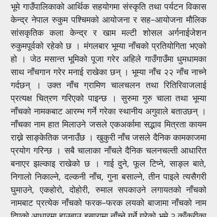
भूमे गाउँपालिकाको आर्थिक सहयोगमा संस्कृति तथा पर्यटन विकास
केन्द्र नेपाल रुकुम पश्चिमको आयोजना र सह–आयोजना मौलिक
सांसकृतिक कला केन्द्र र खाम मल्टी शोसल अर्गनाईजेशन
रुकुमपूर्वको रहेको छ । मंगलबार भूम्या नाँचको प्रतियोगिता भएको
हो । जेठ मसान्त भूमिको पूजा गरेर अहिले गाउँगाउँमा धुमधामका
साथ नाँचगान गरेर मनाई राखेका छन् । भूम्या नाँच २२ नाँच नाच्ने
गर्दछन् । उक्त नाँच ग्रामिण चालचलन तथा रितिरिवाजलाई
प्रत्यक्ष चित्रण गरिएको पाइन्छ । सुरुमा गुरु चाला तथा भूम्या
नाँचको नामकबाट आरम्भ गर्ने गरेका स्थानीय अगुवाले बताउछन् ।
नाँचका नाम हात मिलाउने जसले एकअर्कामा सद्भाव मित्रता कायम
राख्ने साङ्केतिक जनाउँछ । खुकुरी नाँच जसले दैनिक कामकाजमा
प्रयोग गरिन्छ । सबै चालाका नाँचले दैनिक चलनचल्ती आधारित
बनाएर झल्काइ राखेको छ । गाई दुने, फूल टिप्ने, साङ्ल बाते,
निगालो निकाल्ने, दल्कनी नाँच, गुना बसाल्ने, तीन पाइले त्यसैगरी
घुमाउने, एकहोरो, दोहोरी, रुमाल सपकाउने लगायतको नाँचको
नामबाट प्रत्येक नाँचको फरक–फरक लयको बाजामा नाँचको नाम
दिएको आधारमा हाउबाउ इसारामा नाँच्ने गर्ने गरेको भूमे २ काँक्रीका