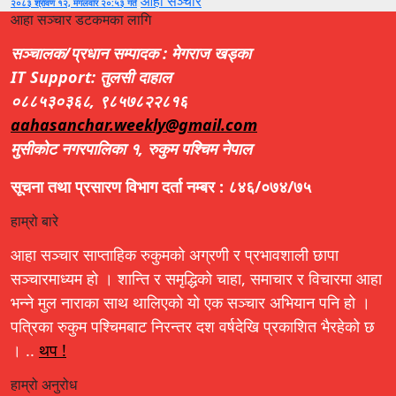
आहा सञ्चार
२०८३ श्रावण १२, मंगलवार २०:५३ गते
आहा सञ्चार डटकमका लागि
सञ्चालक/प्रधान सम्पादक : मेगराज खड्का
IT Support: तुलसी दाहाल
०८८५३०३६८, ९८५७८२२८१६
aahasanchar.weekly@gmail.com
मुसीकोट नगरपालिका १, रुकुम पश्चिम नेपाल
सूचना तथा प्रसारण विभाग दर्ता नम्बर : ८४६/०७४/७५
हाम्रो बारे
आहा सञ्चार साप्ताहिक रुकुमको अग्रणी र प्रभावशाली छापा
सञ्चारमाध्यम हो । शान्ति र समृद्धिको चाहा, समाचार र विचारमा आहा
भन्ने मुल नाराका साथ थालिएको यो एक सञ्चार अभियान पनि हो ।
पत्रिका रुकुम पश्चिमबाट निरन्तर दश वर्षदेखि प्रकाशित भैरहेको छ
। ..
थप !
हाम्रो अनुरोध