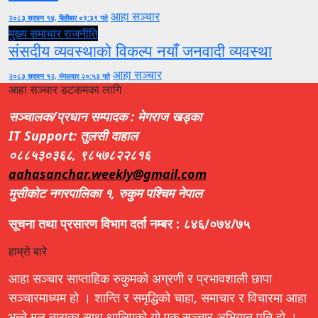
आहा सञ्चार
२०८३ श्रावण १४, बिहीबार ०९:३९ गते
मुख्य समाचार
राजनीति
संसदीय व्यवस्थाको विकल्प नयाँ जनवादी व्यवस्था
आहा सञ्चार
२०८३ श्रावण १२, मंगलवार २०:५३ गते
आहा सञ्चार डटकमका लागि
सञ्चालक/प्रधान सम्पादक : मेगराज खड्का
IT Support: तुलसी दाहाल
०८८५३०३६८, ९८५७८२२८१६
aahasanchar.weekly@gmail.com
मुसीकोट नगरपालिका १, रुकुम पश्चिम नेपाल
सूचना तथा प्रसारण विभाग दर्ता नम्बर : ८४६/०७४/७५
हाम्रो बारे
आहा सञ्चार साप्ताहिक रुकुमको अग्रणी र प्रभावशाली छापा
सञ्चारमाध्यम हो । शान्ति र समृद्धिको चाहा, समाचार र विचारमा आहा
भन्ने मुल नाराका साथ थालिएको यो एक सञ्चार अभियान पनि हो ।