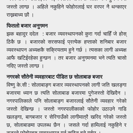
जस्तो लाग्छ । अहिले नकुहिने फोहोरलाई घर वरपर नै थन्काएर
राख्नबाध्य छौ ।
फितलो बजार अनुगमन
झक बहादुर ददेल : बजार व्यवस्थापनको कुरा गर्दा चाहिँ जे होस्
ठिकै छ । बजारको सरसफाई प्रत्येक हप्ताको शनिबार बजार
व्यवस्थापन अध्यक्षकै सक्रियताम हुने गर्छ । त्यसका लागी अध्यक्ष
आफै खटिईरहेका हुन्छन । तर बजार अनुगमनमा भने त्यति चासो
नदिए जस्तो लाग्छ ।
नगरको सौतेनी व्यवहारबाट पीडित छ सोलाबाङ बजार
विष्णु के.सी : सोलाबाङ्ग बजार व्यवस्थापनको लागी जति खलङ्गा
बजारमा ध्यान छ त्यति सोलाबाङ बजारमा पुगेजस्तो देखिदैन ।
नगरपालिकाले पनि सोलाबाङ्ग बजारलाई सौतेनी व्यवहार गरेको
जस्तो देखिन्छ । जस्तो नगरपालीकाको फोहोर उठाउने गाडि
खलङ्गा, बागबजार र सेरिगाउँको लागीमात्रै खरिद गरेको जस्तो
छ, सोलाबाङमा उपलब्ध छैन । जसले गर्दा हामिलाई नकुहिने र
नजल्ने फोहोरहरु व्यवस्थापन गर्न कठिन हुने गर्दछ ।