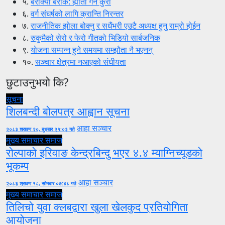
५.
बैराक्यौ बैराक: ह्याँती गर्ने कुरा
६.
वर्ग संघर्षको लागि क्रान्ति निरन्तर
७.
राजनीतिक झोला बोक्नु र सधैंभरी एउटै अध्यक्ष हुनु राम्रो होईन
८.
रुकुमैको सेरो र फेरो गीतको भिडियो सार्बजनिक
९.
योजना सम्पन्न हुने समयमा सम्झौता नै भएनन्
१०.
सञ्चार क्षेत्रमा नआएको संघीयता
छुटाउनुभयो कि?
सूचना
शिलबन्दी बोलपत्र आह्वान सूचना
आहा सञ्चार
२०८३ श्रावण २०, बुधबार २१:०३ गते
मुख्य समाचार
समाज
रोल्पाको इरिवाङ केन्द्रबिन्दु भएर ४.४ म्याग्निच्यूडको
भूकम्प
आहा सञ्चार
२०८३ श्रावण १८, सोमबार ०७:४८ गते
मुख्य समाचार
समाज
तिलिचो युवा क्लबद्वारा खुला खेलकुद प्रतियोगिता
आयोजना