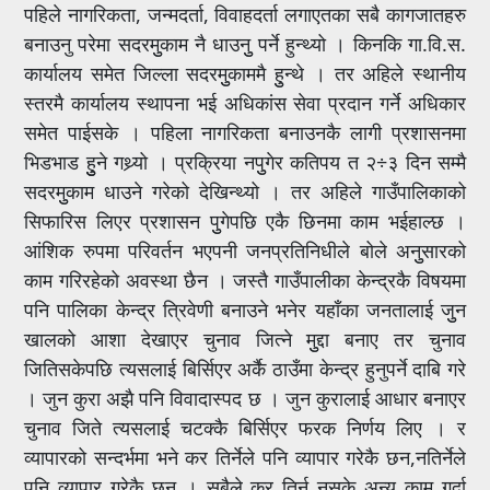
पहिले नागरिकता, जन्मदर्ता, विवाहदर्ता लगाएतका सबै कागजातहरु
बनाउनु परेमा सदरमुुकाम नै धाउनुु पर्ने हुन्थ्यो । किनकि गा.वि.स.
कार्यालय समेत जिल्ला सदरमुुकाममै हुुन्थे । तर अहिले स्थानीय
स्तरमै कार्यालय स्थापना भई अधिकांस सेवा प्रदान गर्ने अधिकार
समेत पाईसके । पहिला नागरिकता बनाउनकै लागी प्रशासनमा
भिडभाड हुुुने गथ्र्यो । प्रक्रिया नपुुगेर कतिपय त २÷३ दिन सम्मै
सदरमुुकाम धाउने गरेको देखिन्थ्यो । तर अहिले गाउँपालिकाको
सिफारिस लिएर प्रशासन पुुगेपछि एकै छिनमा काम भईहाल्छ ।
आंशिक रुपमा परिवर्तन भएपनी जनप्रतिनिधीले बोले अनुुसारको
काम गरिरहेको अवस्था छैन । जस्तै गाउँपालीका केन्द्रकै विषयमा
पनि पालिका केन्द्र त्रिवेणी बनाउने भनेर यहाँका जनतालाई जुुन
खालको आशा देखाएर चुनाव जित्ने मुुद्दा बनाए तर चुनाव
जितिसकेपछि त्यसलाई बिर्सिएर अर्कै ठाउँमा केन्द्र हुनुपर्ने दाबि गरे
। जुन कुरा अझै पनि विवादास्पद छ । जुन कुरालाई आधार बनाएर
चुनाव जिते त्यसलाई चटक्कै बिर्सिएर फरक निर्णय लिए । र
व्यापारको सन्दर्भमा भने कर तिर्नेले पनि व्यापार गरेकै छन,नतिर्नेले
पनि व्यापार गरेकै छन् । सबैले कर तिर्न नसके अन्य काम गर्दा