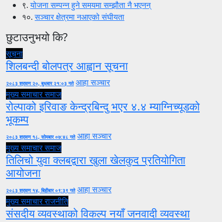
९.
योजना सम्पन्न हुने समयमा सम्झौता नै भएनन्
१०.
सञ्चार क्षेत्रमा नआएको संघीयता
छुटाउनुभयो कि?
सूचना
शिलबन्दी बोलपत्र आह्वान सूचना
आहा सञ्चार
२०८३ श्रावण २०, बुधबार २१:०३ गते
मुख्य समाचार
समाज
रोल्पाको इरिवाङ केन्द्रबिन्दु भएर ४.४ म्याग्निच्यूडको
भूकम्प
आहा सञ्चार
२०८३ श्रावण १८, सोमबार ०७:४८ गते
मुख्य समाचार
समाज
तिलिचो युवा क्लबद्वारा खुला खेलकुद प्रतियोगिता
आयोजना
आहा सञ्चार
२०८३ श्रावण १४, बिहीबार ०९:३९ गते
मुख्य समाचार
राजनीति
संसदीय व्यवस्थाको विकल्प नयाँ जनवादी व्यवस्था