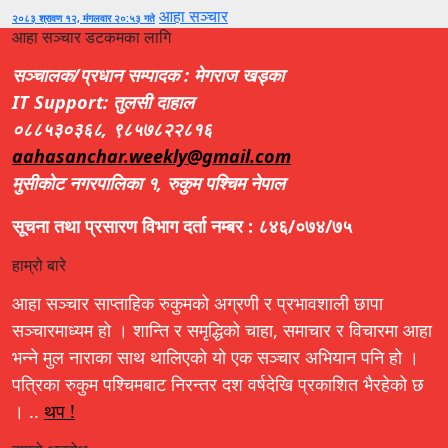
आहा सञ्चार
२०८३ श्रावण १२, मंगलवार २०:५३ गते
आहा सञ्चार डटकमका लागि
सञ्चालक/प्रधान सम्पादक : मेगराज खड्का
IT Support: तुलसी दाहाल
०८८५३०३६८, ९८५७८२२८१६
aahasanchar.weekly@gmail.com
मुसीकोट नगरपालिका १, रुकुम पश्चिम नेपाल
सूचना तथा प्रसारण विभाग दर्ता नम्बर : ८४६/०७४/७५
हाम्रो बारे
आहा सञ्चार साप्ताहिक रुकुमको अग्रणी र प्रभावशाली छापा
सञ्चारमाध्यम हो । शान्ति र समृद्धिको चाहा, समाचार र विचारमा आहा
भन्ने मुल नाराका साथ थालिएको यो एक सञ्चार अभियान पनि हो ।
पत्रिका रुकुम पश्चिमबाट निरन्तर दश वर्षदेखि प्रकाशित भैरहेको छ
। ..
थप !