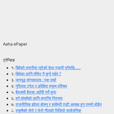
Aaha ePaper
ट्रेन्डिङ
१.
बिहेको तयारीमा जुटेको बेला प्रहरी पुगेपछि......
२.
बिहेका लागि मंसिर नै कुर्नु पर्छर ?
३.
जनयुद्ध संग्रहालय : एक चर्चा
४.
गुरिल्ला ट्रेल र उपेक्षित रुकुम पश्चिम
५.
बैराक्यौ बैराक: ह्याँती गर्ने कुरा
६.
वर्ग संघर्षको लागि क्रान्ति निरन्तर
७.
राजनीतिक झोला बोक्नु र सधैंभरी एउटै अध्यक्ष हुनु राम्रो होईन
८.
रुकुमैको सेरो र फेरो गीतको भिडियो सार्बजनिक