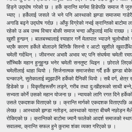
हिड्ने उद्घोष गरेको छ । हर्के क्रान्ति मार्गमा हिडेपछि समाज नै जुरु
भ्याए । हर्केलाई जसले जे भने पनि आस्थाको झण्डा समाजमा गाडेरै
अगाडि बढ्ने उद्घोष गर्दछ । आँफु विग्रेको नभई क्रान्तिको बाटोमा 
रहेको उ अब उच्च विचार बोकी समाज भन्दा आँफुलाई माथि राख्छ । क
खुशी हुन्छन् । बालबच्चालाई स्याहार गर्ने मेलापात भ्याउने चुलोचौक
भएकै कारण हर्केले बोलाउने बित्तिकै सिस्नो र आटो खुशीले खुवाउँथि
चमेली गर्दथिन् । जीवनभर अभावै अभाव भए पनि संघर्षमा चमेली रमा
साँच्चिकै महान हुनुहुन्छ भनेर चमेली सनतुष्ट थिइन । छोराले लिएको 
चमेलीलाई थाहा थियो । सिर्जनात्मक समाजसेवा गर्दै हर्के झण्डा बो
घन्काउने, सुतेकालाई ब्युझाउँने हर्केको दैनिकी थियो । सबै वर्ग, क्
हिडेको छ । विकृतीहरूसँग लड्ने, गरीब तथा दुःखीहरूको साथी बन्ने, 
सभ्यता कोर्ने उसको महान योजना छ । न्यायको लागि रगत दिने हर्केको
उसले एकदशक विताएको छ । क्रान्ति मार्गको एकदशक विताएपछि अब क्रान
लेख्छ । आस्थाको झण्डा नतोड्न, आस्थाको यात्रा बीचमै नछोड्न मैले उ
रोकिएको छ । क्रान्तिको बाटोमा ज्यानै फालेको आदर्श समाजको स्थापन
सवालमा, क्रान्ति सफल हुने कुरामा शंका व्यक्त गरिएको छ ।