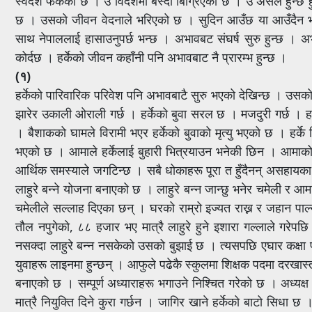
स्वदेश फर्केको छ । उ विदेशमा बस्दा बिग्रिएको छ । उ असल हुन्छ ह
छ । उसको जीवन वेदनाले भरिएको छ । सुदिन आउँछ या आउँदैन भनेर मृ
साथ नेपाललाई हासाउनुपर्छ भन्छ । अभावबट संघर्ष सुरु हुन्छ । अभाव
कोर्दछ । हर्केको जीवन कहाँनी पनि अभावबाट नै प्रारम्भ हुन्छ ।
(१)
हर्केको पारिवारिक परिवेश पनि अभावबाटै सुरु भएको देखिन्छ । उसको
झारेर उकाली ओराली गर्छ । हर्केको बुवा सरल छ । मजदुरी गर्छ । ह
। बैशाकको घामले विरामी भएर हर्केको बुवाको मृत्यु भएको छ । हर्के
भएको छ । आमाले हर्केलाई बुहारी भित्रयाउन भनेकी छिन । आमाको क
आर्थिक समस्याले जगटिन्छ । सबै धोकाहरू पूरा त हुँदैनन् असहायका
लाहुरे बन्ने योजना बनाएको छ । लाहुरे बन्न जान्छु भनेर चमेली र आ
चमेलीले सल्लाह दिएका छन् । घरको राम्रो इज्यत राख्न र जहान पाल्न
तौल नपुगेको, ८८ हजार भए मात्रै लाहुरे हुने इशारा गल्लाले गरेप
नसक्दा लाहुरे बन्न नसकेको उसको बुझाई छ । त्यसपछि एघार कक्षा पा
युवाहरू लाइनमा हुन्छन् । आफुले पढेकै स्कुलमा शिक्षक पदमा दरखास्त 
बनाएको छ । सम्पूर्ण अध्याराहरू भगाउने निश्चित गरेको छ । अध्य
मात्रै नियुक्ति दिने कुरा गर्छन । जागिर खाने हर्केको बाटो सिधा छ 