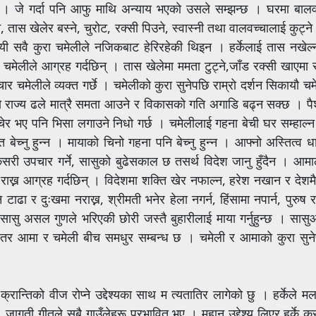
छ । जे गर्दा पनि आफु माथि अन्याय भएको उसले सम्झन्छ । घरमा बाल
स खेलेर बस्ने, चुरोट, रक्सी पिउने, स्वास्नी तथा वालवच्चालाई कुट्ने का
यी सवै कुरा चमेलीले नजिकबाट हेरिरहेकी थिइन । हर्केलाई तास नखेल्न
ेलीले आग्रह गर्दछिन् । तास खेलेमा ममता टुट्ने,जाँड रक्सी खाएमा स
विचार चमेलीले व्यक्त गर्छे । चमेलीको कुरा सुनेपछि राम्रो दर्शन सिकायौ 
ैसाको राज्य ढले मात्रै समता आउने र विकासको गति अगाडि बढ्न सक्छ । पैश
ेर भए पनि भिसा लगाउने निधो गर्छ । चमेलीलाई गहना बेची घर सम्हाल्न
 खेत बेच्नु हुन्न । मायाको चिनो गहना पनि बेच्नु हुन्न । आफ्नो अस्तित्व
कसरी उपचार गर्ने, सासुको बुढेसकाल छ तसर्थ विदेश जानु हुँदैन । आमा
राख्न आग्रह गर्दछिन् । विदेशमा शक्ति खेर नफाल्न, हरेश नखान र देशमै
ाढा र दुःखमा नराख्न, श्रीमती भनेर हेला नगर्न, हिंसामा नपार्न, पुरुष र
सासु असल गुणले भरिएकी छोरी जस्तै बुहारीलाई माया गर्नुहुन्छ । सास
न् । तर आमा र चमेली बीच समधुर सम्बन्ध छ । चमेली र आमाको कुरा सुन
ा क्रान्तिको वीज रोप्ने उद्देश्यका साथ म त्यतातिर लागेको छु । हर्केले
। जागृती गीतले सबै गाउँलेहरू प्रभावित भए । महान उद्देश्य लिएर हर्के क्