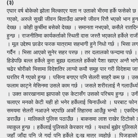
(३)
एघार वर्ष बोकेको झोला मिल्काएर यता न उताको भीरमा हर्के फसेको छ 
गएको, अरुले सुखी जीवन बिताउँदा आफ्नो जीवन रित्तै भएको भान ह
देख्छ । कोही कुर्चीमा बसेको देख्छ । समानता नभएको, कसैले रातदि
हुन्छ । राजनीतिमा कार्यकर्ताको स्थिती दास जस्तै भएकाले हर्केले रा
। मूल उद्देश्य छाडेर फरक यात्रामा सहभागी हुने निधो गर्छ । भिसा ल
गर्दैन । भिसा आएको सुनेर सहर पस्छ । तर दलालको फन्दामा पर्छ । ८५
हिडेपछि बल्ल हर्केले कुरा बुझ्छ दलालले हर्केको पैशा खाएर अन्तै
चढेर चोरीको भिसामा विदेशतिर लाग्यो कयौ समुह पार गरी विदेशमा जा
घरतिर नै गएको हुन्छ । पसिना बगाएर पनि सेलरी साह्रै कम छ । उस
फलाम काट्ने मेसिनमा उसले काम गर्छ । जसले शरीरलाई नै गलाउँथ्यो 
। उक्त कारखानामा झापाको एक केटासँग उसको परिचय हुन्छ । उनीहरूसँगै
चलाएर मनको केटी यही हो भनेर हर्केलाई चिनाउँथ्यो । घरबाट फोन आउँ
समयमा सेलरी नआउने भएपछि अर्काे तिहारमा आउँछु भन्यो । एकदिन दु
डराउँछ । मालिकले पुलिस पठाउँछ । बाकसमा लाश राखेर ठिटोको लाश न
व्याकुल हुन्छ । हर्केलाई पुलिसले केरकार गर्छ । यथार्थ बुझेर पुलिसल
जहाँ जाँदा पनि जे गर्दा पनि हर्केले दुःख मात्र व्यहोर्छ । पिजडा