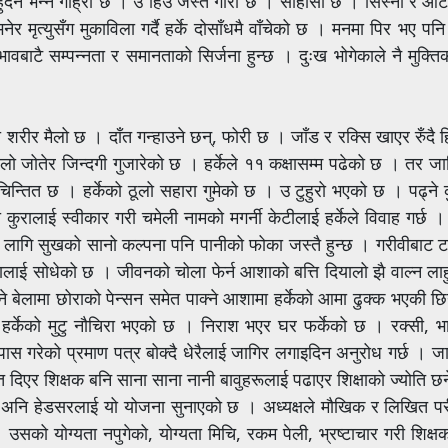
ुँदैन भन्न गाह्रो छ । उ हिउँ जस्तै गोरो छ । साहासी छ । सिस्नो र आट
त्युसँग मुकाविला गर्दै हर्के दोसाँधमै वाँचेको छ । मनमा पिर भए पनि
बाटै सम्पन्नता र समानताको सिर्जना हुन्छ । दुःख भोगेकाले नै मुक्तिको
 शरीर मैलो छ । दाँत गन्हाउने छन्, फोरी छ । जाँड र रक्सि खाएर रुँदै
लो जोतेर जिन्दगी गुजारेको छ । हर्केले ११ कक्षासम्म पढेको छ । तर ज
 चिन्तित छ । हर्केको ठूलो सहारा गुमेको छ । उ टुहुरो भएको छ । पढ्ने 
ुरालाई स्वीकार गरी चमेली नामको मगर्नी केटीलाई हर्केले विवाह गर्छ 
 लागि सुखको सानो कल्पना पनि पानीको फोका जस्तै हुन्छ । गरीवीबाट टा
मालाई सोधेको छ । जीवनको चोला फेर्न आशाको बत्ति दियालो झै वाल्न लाह
े बेलामा छोराको पेन्सन समेत पाक्ने आशामा हर्केको आमा ढुक्क भएकी छिन
छि हर्केको मुटु नौचिरा भएको छ । निराश भएर घर फर्केको छ । रक्सी, भ
स गरेको प्रमाण पत्र बोक्दै धेरैलाई जागिर लगाइदिन अनुरोध गर्छ । जाग
दिएर शिक्षक बनि साना साना नानी बावुहरूलाई पढाएर शिक्षाको ज्योति छर्ने
क्ष अनि हेडसरलाई यो योजना सुनाएको छ । अध्यक्षले मौखिक र लिखित परी
। उसको योग्यता नपुगेको, योग्यता मिचि, रकम पेली, भ्रष्टाचार गरी शिक्षक