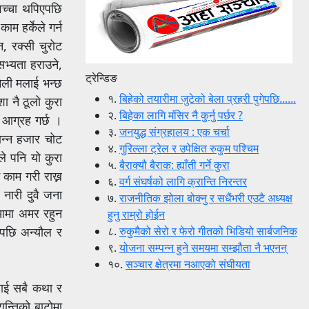
वच्चा थपिएपछि
म हर्केले गर्न
, रक्सी चुरोट
भ्यता हराउने,
ट्रेन्डिङ
चमेली मलाई भन्छ
१.
बिहेको तयारीमा जुटेको बेला प्रहरी पुगेपछि......
ा नै ठूलो कुरा
२.
बिहेका लागि मंसिर नै कुर्नु पर्छर ?
 आग्रह गर्छ ।
३.
जनयुद्ध संग्रहालय : एक चर्चा
 धान्न हजार चोट
४.
गुरिल्ला ट्रेल र उपेक्षित रुकुम पश्चिम
ले पनि यो कुरा
५.
बैराक्यौ बैराक: ह्याँती गर्ने कुरा
 काम गरी राख्न
६.
वर्ग संघर्षको लागि क्रान्ति निरन्तर
 नारी दुवै जना
७.
राजनीतिक झोला बोक्नु र सधैंभरी एउटै अध्यक्ष
ुआमा अमर रहुन
हुनु राम्रो होईन
८.
रुकुमैको सेरो र फेरो गीतको भिडियो सार्बजनिक
ेपछि अन्यौल र
९.
योजना सम्पन्न हुने समयमा सम्झौता नै भएनन्
१०.
सञ्चार क्षेत्रमा नआएको संघीयता
 मलाई सबै कथा र
रान्तिको बाटोमा