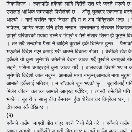
निकालिएन । त्यसपछि हर्केको लागि दिउँसै रात परे जस्तै भएको 
उसलाई आर्थिक समस्याले पिरोलेको छ । आँसु लुकाएर एकान्तमा वस्ने, ता
थाल्यो । गाउँ घरतिर गएर निराश हुँदै म त अव विग्रिसके भन्छ । 
नपिउन, जागिर नपाए पनि हरेश नखान, सन्तानलाई संस्कार सिकाउन चम
हाम्रो परिवारको मर्यादा ढल्ने र तिम्रो र मेरो संसार सिसा झै फुट्ने 
। तर सवै सन्दर्भमा पैसा नै चाहिने कुराले हर्के चिन्तित हुन्छ । प
भएकोले विदेश गएर कमाई गरी आउने विकल्प रोज्छ । बेसीको खेत बेच
हर्केको यो कुरा सुनेपछि चमेलीले वेदना व्यक्त गर्दै पुर्खाले बनाएको
सहने, पसिना बगाइरहने कुरा व्यक्त गर्छे । बालबच्चा विरामी भए म 
सुनेपछि विदेशी जाल नवुन्न, आमाको माया नभुल्न,आमाको माया मुटुमा 
आमाले हर्केलाई भन्छिन् । म डाँडाको जुन भएको छु । बुहारीलाई पनि ट
मिलेर जीवन चलाउन आमाले आग्रह गर्दछिन् । त्यस्तै चमेलीले पनि 
भन्छे । बुहारी र सासु बीच बैमनस्य हुँदा धेरैका घर विग्रेका छ
दोधारमा हर्के देखिन्छ ।
(२)
हर्केको गाउँमा जागृती गीत गाएर बस्ने निधो मैले गरे । हर्केको गाउँम
व्याथा सुनायो । हर्केसँगै जागृती गीत गाएर म गाउँ गाउँमा डुल्न थाले 