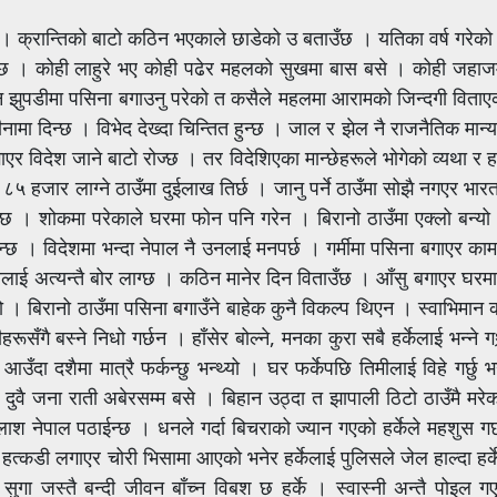
। क्रान्तिको बाटो कठिन भएकाले छाडेको उ बताउँछ । यतिका वर्ष गरेको त
ुन्छ । कोही लाहुरे भए कोही पढेर महलको सुखमा बास बसे । कोही जहा
न झुपडीमा पसिना बगाउनु परेको त कसैले महलमा आरामको जिन्दगी विताएको
जीनामा दिन्छ । विभेद देख्दा चिन्तित हुन्छ । जाल र झेल नै राजनैतिक मान्
गाएर विदेश जाने बाटो रोज्छ । तर विदेशिएका मान्छेहरूले भोगेको व्यथा र 
 हजार लाग्ने ठाउँमा दुईलाख तिर्छ । जानु पर्ने ठाउँमा सोझै नगएर भार
 भागेछ । शोकमा परेकाले घरमा फोन पनि गरेन । बिरानो ठाउँमा एक्लो बन्
न्छ । विदेशमा भन्दा नेपाल नै उनलाई मनपर्छ । गर्मीमा पसिना बगाएर का
लाई अत्यन्तै बोर लाग्छ । कठिन मानेर दिन विताउँछ । आँसु बगाएर घरमा
। बिरानो ठाउँमा पसिना बगाउँने बाहेक कुनै विकल्प थिएन । स्वाभिमान 
 बस्ने निधो गर्छन । हाँसेर बोल्ने, मनका कुरा सबै हर्केलाई भन्ने गथ्
दा दशैमा मात्रै फर्कन्छु भन्थ्यो । घर फर्केपछि तिमीलाई विहे गर्छु भ
वै जना राती अबेरसम्म बसे । बिहान उठ्दा त झापाली ठिटो ठाउँमै मरेको
ेपाल पठाईन्छ । धनले गर्दा बिचराको ज्यान गएको हर्केले महशुस गर्छ ।
े हत्कडी लगाएर चोरी भिसामा आएको भनेर हर्केलाई पुलिसले जेल हाल्दा हर्क
को सुगा जस्तै बन्दी जीवन बाँच्न विबश छ हर्के । स्वास्नी अन्तै पोइल