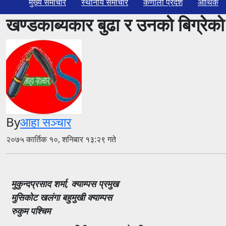
मुख्य समाचार
स्थानीय समाचार
कर्णाली प्रदेश
आर्थिक
खण्डकाब्यकार बुढा र उनको बिग्रेको 
By
आहा सञ्चार
२०७५ कार्तिक १०, शनिबार १३:२९ गते
मुकुन्दप्रसाद शर्मा, क्याम्पस प्रमुख
मुसिकोट खलंगा बहुमुखी क्याम्पस
रुकुम पश्चिम