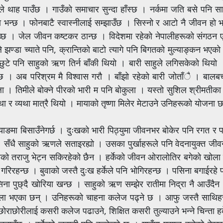
े थाह पाउँछ । गाउँको समाचार सुन्दा हाँस्छ । नर्कमा जति बसे पनि सा
मा भन्छ । फोनबाटै स्वास्नीलाई सम्झाउँछ । सिस्नो र आटो नै जीवन हो 
 देख्छ । जेल जीवन कष्टकर ठान्छ । विदेशमा रहेको नेपालीहरूको संगठ
ले झण्डा च्याते पनि, क्रान्तिको बाटो त्यागे पनि बिगतको मुल्याङ्कन भएक
 छुटे पनि साहुको ऋण तिर्न बाँकी थियो । बारी साहुले लगिसकेको थियो 
छ । अब परिश्रम मै विश्वास गरौ । बाँझो रहेको बारी जोताँै । बालबच्
 तिमीले बोक्ने पीरको भारी म पनि बोकुला । यस्तो सुशिल श्रीमतीका कु
 र व्यथा मात्रै थियो । मायाको तृष्णा मिलेर मेटाउने उनिहरूको योजना 
्याङमा बिसाउँनेगर्छ । दुःखको भारी पिठ्युमा जीवनभर बोकेर पनि रगत र पस
सँधै साहुको ऋणले सताइरह्यो । उसका पुर्खाहरूले पनि वेदनायुक्त जीवन
्यायको तराजु भेट्न सकिरहेको छैन । हर्केको जीवन ओरालोतिर बगेको खोल
 गरिरहन्छ । बुवाको जस्तै दुःख हर्केले पनि भोगिरहन्छ । पसिना बगाईरहे 
ना पुछ्दै खोरिया खन्छ । साहुको ऋण सम्झेर रातीमा निद्रा नै आउँदैन
ू ठूला भएका छन् । उनिहरूको चाहना कलेज पढ्ने छ । आफु जस्तै साथि
राछोरीलाई कसरी कलेज पढाउने, शिक्षित कसरी तुल्याउने भन्ने चिन्ता हर