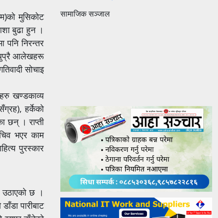
सामाजिक सञ्जाल
मि)को मुसिकोट
शा बुढा हुन ।
मा पनि निरन्तर
थुप्रै आलेखहरू
रगतिवादी सोचाइ
हरु खण्डकाव्य
्रह), हर्केको
ा छन् । राप्ती
सचिव भएर काम
ित्य पुरस्कार
मा उठाएको छ ।
 डाँडा पारीबाट