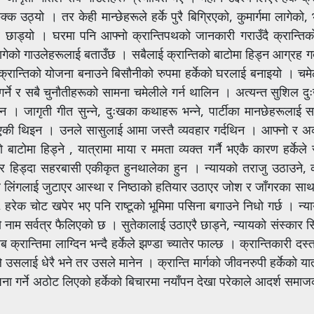
क्क उठ्यो । तर केही मान्छेहरूले हर्के पुरै बिग्रिएको, कुमार्गमा लागेको,
 छाड्यो । घरमा पनि आफ्नो क्रान्तिपथको जानकारी गराउँदै क्रान्तिको
लागेको गाउलेहरूलाई बताउँछ । सबैलाई क्रान्तिको बाटोमा हिड्न आग्रह ग
्रान्तिको योजना बनाउने बिसौनीको रुपमा हर्केको घरलाई बनाइयो । चम
ो गर्ने र सबै चुनौतीहरूको सामना चमेलीले गर्न थालिन । अत्यन्त सुशिल द
न । जागृती गीत सुन्ने, दुःखका कथाहरू भन्ने, पार्टीका मानछेहरूलाई सत
एकी थिइन । उनले सासुलाई आमा जस्तै व्यवहार गर्दथिन । आफ्नो र अर्क
बाटोमा हिड्ने , यात्रामा माया र ममता व्यक्त गर्नै भएकै कारण हर्केले स
केर हिड्दा सहरबासी एकीकृत हुनथालेका हुन । न्यायको तराजु उठाउने, क
षेत्र र लिंगलाई जुटाएर आस्था र निष्ठाको हतियार उठाएर जोश र जाँगरका साथ
हरेक चोट खपेर भए पनि राष्टूको भूमिमा पसिना बगाउने निधो गर्छ । न्या
 नाम सर्वत्र फैलिएको छ । सुतेकालाई उठाएरै छाड्ने, न्यायको संस्कार स
्तिमा लाग्दिन भन्दै हर्केले झण्डा च्यातेर फाल्छ । क्रान्तिकारी दस्
सलाई धेरै भने तर उसले मानेन । क्रान्ति मार्गको जीवनरुपी हर्केको यात्र
ा गर्ने अठोट लिएको हर्केको बिचारमा नयाँपन देखा परेकाले आदर्श समाजको