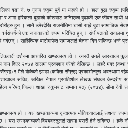
िका वडा नं. ७ गुनाम रुकुम पुर्व मा भएको हो । हाल बुढा रुकुम (पश्
बुढा र आमा हरिकला बुढाको कोखवाट जन्मिएका वुढाकी एक जीवन साथी आ
रीहरु हुन । सानै उमेरदेखि राजनीतिमा चासो राख्ने बुढा सामाजिक सेवा
ुढा वर्गसंघर्षको एक जनाकारको रुपमा परिचित हुन् । संघीयताको सवालमा 
ने गर्दछन् । साहित्यिक बाटोमार्फत समाजलाई चेतना दिन सकिन्छ भन्ने प्
 भौतिकवादी दर्शनमा आधारित खण्डकाव्य हो । त्यस्तै उनले आस्थाका फूल
य नाम दिएर २०७४ सालमा प्रकाशन गरेको देखिन्छ । लहरे मगर (कथा सँग
ग्रह) र मैले बोकेको झण्डा (कविता सँग्रह) प्रकाशोन्मुख अवस्थामा रहेक
म शाखाका सचिव, अखिल नेपाल प्रगतिशील लेखक संघका केन्द्रीय 
त्य परिषद् जिल्ला शाखा रुकुमबाट सम्मान पत्र (२०७४), डोमा देवी साह
ण्डकाव्य हो । यस खण्डकाव्यमा द्वन्दात्मक भौतिकवादलाई सशक्त रुप
 । यस खण्डकाव्यको विषयवस्तुलाई सारमा यसरी हेर्न सकिन्छ । हर्के नौ