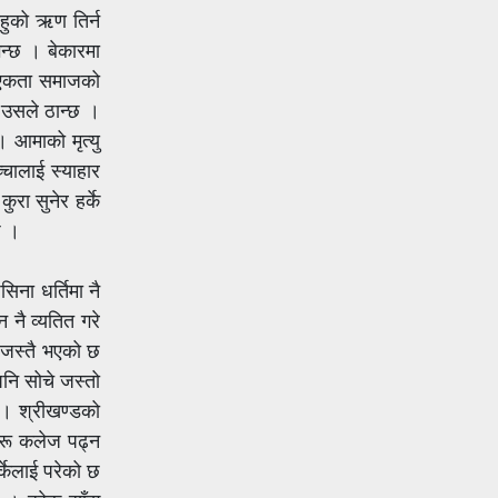
हुको ऋण तिर्न
भन्छ । बेकारमा
न एकता समाजको
ो उसले ठान्छ ।
। आमाको मृत्यु
चालाई स्याहार
रा सुनेर हर्के
छ ।
िना धर्तिमा नै
 नै व्यतित गरे
ा जस्तै भएको छ
पनि सोचे जस्तो
 । श्रीखण्डको
हरू कलेज पढ्न
्केलाई परेको छ