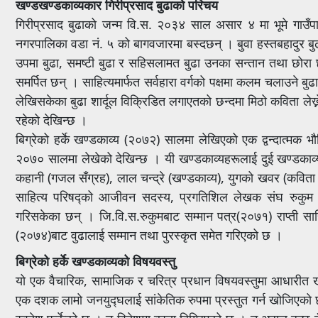
खण्डखण्डकाव्यकार गिरीप्रसाद बुढाको परिचय
गिरीप्रसाद बुढाको जन्म वि.स. २०३४ साल असार ४ मा भूमे गाउँपाल
नगरपालिका वडा नं. ५ को बागवजारमा बस्दछन् । बुवा हस्तबहादुर 
उपमा बुढा, समष्टी बुढा र सहिसलामत बुढा उनका सन्तान तथा छोरा छो
समर्पित छन् । साहित्यमार्फत सर्वहारा वर्गको पक्षमा कलम चलाउने ब
लेखिसकेका बुढा शार्दूल विक्रिडित लगाएतको छन्दमा मिठो कविता लेख्
रहेको देखिन्छ ।
बिग्रेको हर्के खण्डकाव्य (२०७२) सालमा लेखिएको एक द्वन्दात्मक
२०७० सालमा लेखेको देखिन्छ । यी खण्डकाव्यहरूलाई दुई खण्डकाव्
कहानी (गजल सँग्रह), लाल चन्द्रे (खण्डकाव्य), युगको खवर (कविता सँ
साहित्य परिषद्को आजीवन सदस्य, प्रगतिशिल लेखक संघ रुकु
गरिसकेका छन् । जि.वि.स.रुकुमबाट सम्मान पत्र(२०७१) राप्ती साहि
(२०७४)बाट वुढालाई सम्मान तथा पुरस्कृत समेत गरिएको छ ।
बिग्रेको हर्के खण्डकाव्यको विषयवस्तु
यो एक वैचारिक, सामाजिक र चरित्र प्रधान विषयवस्तुमा आधारीत ख
एक दशक लामो जनयुद्घलाई सांकेतिक रुपमा प्रस्तुत गर्न खोजिएको छ