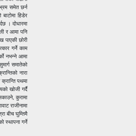
 भ्रम समेत छर्न
 बाटोमा हिडेर
र्दछ । दोधारमा
ेली र आमा पनि
ुःख पाएकी छोरी
्कार गर्ने काम
ाे नभन्ने आमा
ुमार्ग समातेको
्रान्तिको नारा
 क्रान्ति पथमा
यको खोजी गर्दै
िकाउने, कुरामा
तावाट राजीनामा
ा बीच घुम्तिमै
 स्थापना गर्ने