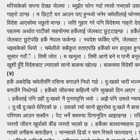
मरिसकेको सपना देख्छ जेलमा । ब्युझेर फोन गर्दा त्यसो नभएको उसल
गाह्रो ठान्छ । म छिट्टै घर आउन पाए हुन्थ्यो भनेर चमेलीलाई फोन
विदेश आएकोमा पछुतो मान्छ । जति गुहार गरे पनि विदेशमा गाह्रो
पहलमा अर्थात पार्टीको सहयोगमा हर्केलाई जेलबाट छुट्टाइन्छ । हर्के
जेलबाट छुटेपछि हर्के नेपाल फर्कन्छ । स्वदेश फर्किए पनि, जेलबाट
भइसकेको थियो । चमेलीले सबैकुरा वताएपछि हर्केको मन हलुका हुन्
सुसार गराँै । तिमी जोत । म खनुला । तिमी आगो बने म पानी बनुला ।
खुशी हुँदै विदेशबाट ल्याएको सानो बाकस खोल्छ । बाकसमा विदेशी कथा
(४)
हर्के अबदेखि चमेलीसँगै पसिना बगाउने निधो गर्छ । दुःखको भारी भञ्ज
बगाउँने निधोगर्छ । हर्केको जीवनमा कहिल्यै पनि सुखको दिन आएन । 
। हर्केलाई पनि उही दुःखको नै पुनरावृत्ति भयो । अझै पनि उसले न
। दुःखै दुःखले घेरिएको छ । उसको त्यो सानो झुप्रोमा दुःखले नै बास
परिणाम आउन सक्दैन । पेट भर्ने समस्या दिनानुदिन आइरहन्छ । पसि
जस्तो जीवन खुर्पाको बींड जस्तो भएको छ । हर्केका बालवच्चाहर
गएको उनीहरू बताउँछन् । भान्साको ढिडो र साग रिसले फाल्दछन् । छो