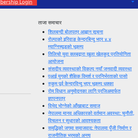
ership Login
ताजा समाचार
शिलबन्दी बोलपत्र आह्वान सूचना
रोल्पाको इरिवाङ केन्द्रबिन्दु भएर ४.४
म्याग्निच्यूडको भूकम्प
तिलिचो युवा क्लबद्वारा खुला खेलकुद प्रतियोगिता
आयोजना
संसदीय व्यवस्थाको विकल्प नयाँ जनवादी व्यवस्था
एआई युगको शैक्षिक विमर्श र परनिर्भरताको पासो
रुकुम पूर्व केन्द्रविन्दु भएर भूकम्प धक्का
रोम विधान अनुमोदनका लागि प्रजिअमार्फत
ज्ञापनपत्र
विभेद भोग्नेको आँखाबाट समाज
नेपालमा मानव अधिकारको वर्तमान अवस्था: चुनौती,
विचलन र सुधारको आवश्यकता
समृद्धिको जगमा समाजवाद: नेपालमा पुँजी निर्माण र
राजनीतिक भ्रमको अन्त्य