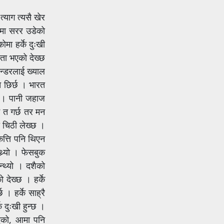
्याग त्यसै खेर
जमा सरर उडेको
मा हर्के दुःखी
यता भएको देख्छ
हन्डरलाई ख्याल
त छिर्छ । भारत
यो । पानी जहाज
म त गर्छ तर मन
 चिठी लेख्छ ।
कत्ति पनि थिएन
र्याे । फेसबुक
न्थ्यो । दशैको
 देख्छ । हर्के
 हर्के साह्रै
े दुःखी हुन्छ ।
 गएको, आमा पनि