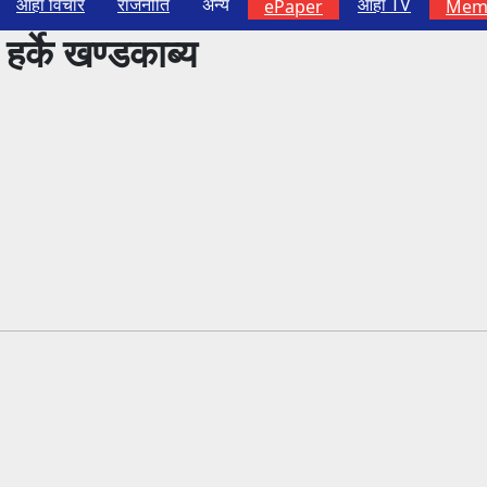
आहा विचार
राजनीति
अन्य
आहा TV
ePaper
Memb
हर्के खण्डकाब्य