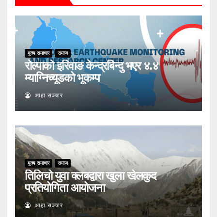
मुख्य समाचार
समाज
रोल्पाको इरिवाङ केन्द्रबिन्दु भएर ४.४
म्याग्निच्यूडको भूकम्प
आहा सञ्चार
मुख्य समाचार
समाज
तिलिचो युवा क्लबद्वारा खुला खेलकुद
प्रतियोगिता आयोजना
आहा सञ्चार