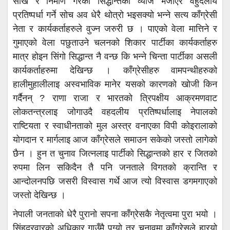
साख र निर्माण गरेको सिद्धान्तको व्याज भजाएर वहुदलीय
प्रतिष्पर्धा गर्ने सोच अव धेरै थोत्रो भइसक्यो भन्ने सत्य काँग्रेसी
नेता र कार्यकर्ताहरुले वुज्न जरुरी छ । पाएको वेला मात्तिने र
गुमाएको वेला पछुताउने चलनको शिकार पार्टीका कार्यकर्ताहरु
मात्र होइन सिंगो सिद्धान्त नै वन्छ कि भन्ने चिन्ता पार्टीका असली
कार्यकर्ताहरुमा देखिन्छ । काँग्रेसीहरु वामपन्थीहरुको
हालीमुहालीलाइ अस्वभाविक मानेर यसको कारणको खोजी किन
गर्दैनन् ? राणा राजा र भारतको त्रिपक्षीय आक्रमणवाट
लोकतन्त्रलाइ जोगाउदै वहदलीय प्रतिष्पर्धालाइ नेपालको
राष्टियता र स्वाधीनताको मुल अस्त्र वनाएका विपी कोइरालाको
योगदान र मार्गलाइ आज काँग्रेसले समाउन सकेको जस्तो लागेको
छैन । हुन त चुनाव जित्नलाइ पार्टीको सिद्धान्तको हार र जितको
रुपमा लिन सकिदैन तै पनि जनताले विगतको क्रान्ति र
आन्दोलनपछि जसरी विस्वास गर्थे आज त्यो विस्वास डगमगाएको
जस्तो देखिन्छ ।
नेपाली जनताको धेरै पुरानो सपना काँग्रेसकै नेतृत्वमा पुरा भयो ।
सिंहदरवारको अधिकार गाउँमै पुग्यो तर चुनावमा काँग्रेसले हारयो