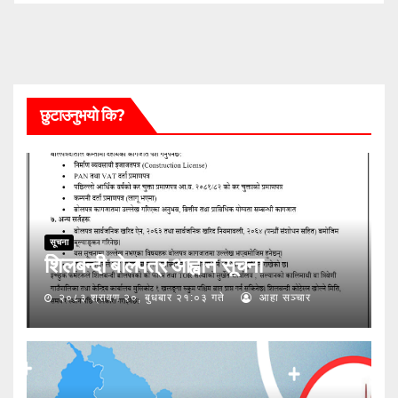
छुटाउनुभयो कि?
सूचना
शिलबन्दी बोलपत्र आह्वान सूचना
२०८३ श्रावण २०, बुधबार २१:०३ गते
आहा सञ्चार