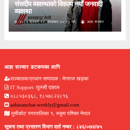
संसदीय व्यवस्थाको विकल्प नयाँ जनवादी
व्यवस्था
२०८३ श्रावण १२, मंगलवार २०:५३ गते
आहा सञ्चार
आहा सञ्चार डटकमका लागि
सञ्चालक/प्रधान सम्पादक : मेगराज खड्का
IT Support: तुलसी दाहाल
०८८५३०३६८, ९८५७८२२८१६
aahasanchar.weekly@gmail.com
मुसीकोट नगरपालिका १, रुकुम पश्चिम नेपाल
सूचना तथा प्रसारण विभाग दर्ता नम्बर : ८४६/०७४/७५