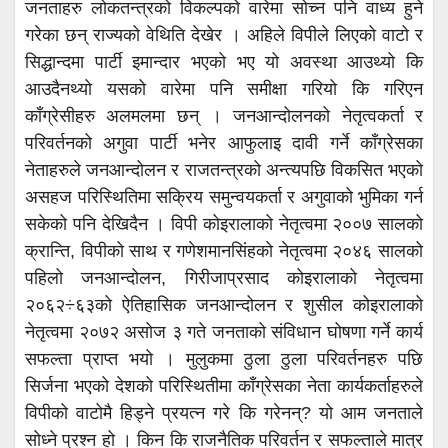
जनताहरु लोकतन्त्रको विकल्पको वारेमा सोच्न पनि वाध्य हुने
गरेका छन् राज्यको वेथिति देखेर । अहिले विपीले लिएको वाटो र
सिद्धान्दमा पार्टी इमान्दार भएको भए यो अवस्था आउथ्यो कि
आउदैनथ्यो यसको वारेमा पनि समीक्षा गरियो कि गरिएन
काँग्रेसीहरु अलमलमा छन् । जनआन्दोलनको नेतृत्वकर्ता र
परिवर्तनको अगुवा पार्टी भनेर आफुलाइ दावी गर्ने काँग्रेसका
नेताहरुले जनआन्दोलन र राजतन्त्रको अन्त्यपछि विकसित भएको
असहज परिस्थितिमा सक्रिय समुन्वयकर्ता र अगुवाको भुमिका गर्न
सकेको पनि देखिदैन । विपी कोइरालाको नेतृत्वमा २००७ सालको
क्रान्ति, विपीको साथ र गणेशमानसिंहको नेतृत्वमा २०४६ सालको
पहिलो जनआन्दोलन, गिरीजाप्रसाद कोइरालाको नेतृत्वमा
२०६२÷६३को ऐतिहासिक जनआन्दोलन र शुसील कोइरालाको
नेतृत्वमा २०७२ असोज ३ गते जनताको संविधान घोषणा गर्ने कार्य
सफल्ता प्राप्त भयो । मुलुकमा ठुला ठुला परिवर्तनहरु पछि
सिर्जना भएको देशको परिस्थितीमा काँग्रेसका नेता कार्यकर्ताहरुले
विपीको वाटोमै हिड्ने प्रयत्न गरे कि गरेनन्? यो आम जनताले
सोध्ने प्रश्न हो । किन कि राजनैतिक परिवर्तन र सफल्ताले मात्र