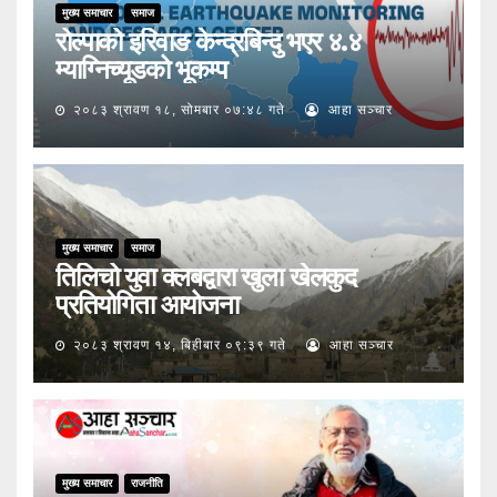
मुख्य समाचार
समाज
रोल्पाको इरिवाङ केन्द्रबिन्दु भएर ४.४
म्याग्निच्यूडको भूकम्प
२०८३ श्रावण १८, सोमबार ०७:४८ गते
आहा सञ्चार
मुख्य समाचार
समाज
तिलिचो युवा क्लबद्वारा खुला खेलकुद
प्रतियोगिता आयोजना
२०८३ श्रावण १४, बिहीबार ०९:३९ गते
आहा सञ्चार
मुख्य समाचार
राजनीति