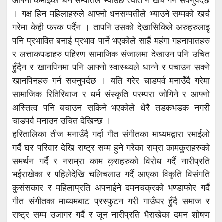
आफ्नो कमाईको धन सम्पतिले भ्याउँछ त्यति नै खर्च गर्न सक्नुपर्दछ
। गक्ष हिन महिलाहरुले आफ्नो धनसम्पतीले भ्याउने सम्मको खर्च
गरेमा केही फरक पर्दैन । तापनि उसको देखासिकिले अरुहरुलाइृ
पनि प्रभावित बनाई प्रभाव पार्ने भएकोले सार्है महंगा गहनापातहरु
र लत्ताकपडाहरु पहिरण सामाजिक संजालमा देखाउन पनि उचित
हुँदैन र खानपिनमा पनि आफ्नो स्वास्थ्यले धान्ने र पचाउन सक्ने
खानपिनहरु गर्न सक्नुपर्दछ । यति गरेर चाडपर्व मनाउँदै गरेमा
सामाजिक रितिरिवाज र धर्म संस्कृति परम्परा जोगिने र आफ्नो
अस्तित्व पनि बचाउन सकिने भएकोले धेरै तडकभडक नगरी
चाडपर्व मनाउन उचित देखिन्छ ।
हरितालिका तीज मनाउँदै गर्दा गीत संगीतका माध्यमद्वारा रमाईलो
गर्दै घर परिवार देखि राष्ट्र सम्म हुने गरेका राम्रा कामकुराहरुको
समर्थन गर्दै र नराम्रा काम कुराहरुको विरोध गर्दै नारीप्रति
भईराखेका र पहिलेदेखि चलिचलाउ गर्दै आएका विकृति विसंगति
कुसंसकार र महिलाप्रति अपनाईने दमनचक्रको भण्डाफोर गर्दै
गीत संगीतका माध्यमबाट प्रस्फुटन गरी गाउँघर हुँदै समाज र
राष्ट्र सम्म उजागर गर्दै र जून नारीप्रति भैराखेका दमन शोषण