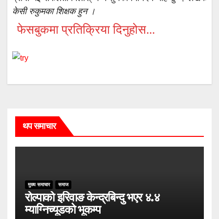
केसी रुकुमका शिक्षक हुन ।
फेसबुकमा प्रतिक्रिया दिनुहोस...
थप समाचार
मुख्य समाचार
समाज
रोल्पाको इरिवाङ केन्द्रबिन्दु भएर ४.४
म्याग्निच्यूडको भूकम्प