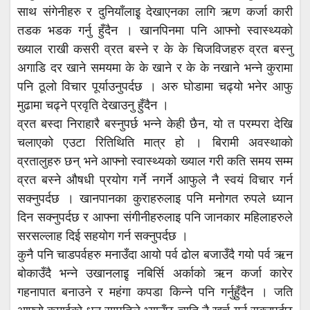
साथ संगेनीहरु र दुनियाँलाइृ देखाएनका लागि ऋण कर्जा कारी
तडक भडक गर्नु हुँदैन । खानपिनमा पनि आफ्नो स्वास्थ्यको
ख्याल राखी कसरी व्रत बस्ने र के के चिजविजहरु व्रत बस्नु
अगाडि दर खाने समयमा के के खाने र के के नखाने भन्ने कुरामा
पनि ठूलो विचार पूर्याउनुपर्दछ । अरु घोडामा चढ्यो भनेर आफु
मुढामा चढ्ने प्रवृति देखाउनु हुँदैन ।
व्रत बस्दा निराहारै बस्नुपर्छ भन्ने केही छैन, यो त परम्परा देखि
चलाएको एउटा रितिथिति मात्र हो । बिरामी अवस्थाको
व्रतालुहरु छन् भने आफ्नो स्वास्थ्यको ख्याल गरी कति समय सम्म
व्रत बस्ने औषधी प्रयोग गर्ने नगर्ने आफुले नै स्वयं विचार गर्न
सक्नुपर्दछ । खानपानका कुराहरुलाइ पनि मनोगत रुपले ध्यान
दिन सक्नुपर्दछ र आफ्ना संगीनीहरुलाइ पनि जानकार महिलाहरुले
सरसल्लाह दिई सहयोग गर्न सक्नुपर्दछ ।
कुनै पनि चाडपर्वहरु मनाउँदा आयो पर्व ढोल बजाउँदै गयो पर्व ऋन
बोकाउँदै भन्ने उखानलाइृ नबिर्सि अर्काको ऋन कर्जा कारेर
गहनापात बनाउने र महंगा कपडा किन्ने पनि गर्नुहुँदैन । जति