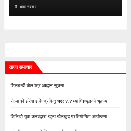
आहा सञ्चार
ताजा समाचार
शिलबन्दी बोलपत्र आह्वान सूचना
रोल्पाको इरिवाङ केन्द्रबिन्दु भएर ४.४ म्याग्निच्यूडको भूकम्प
तिलिचो युवा क्लबद्वारा खुला खेलकुद प्रतियोगिता आयोजना