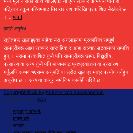
भन्ने मुल नाराका साथ थालिएको यो एक सञ्चार अभियान पनि हो ।
पत्रिका रुकुम पश्चिमबाट निरन्तर दश वर्षदेखि प्रकाशित भैरहेको छ
। ..
थप !
हाम्रो अनुरोध
स्रोतहरू खुलाइएका बाहेक यस अनलाइनमा प्रकाशित सम्पूर्ण
सामग्रीहरू आहा सञ्चार साप्ताहिक र आहा सञ्चार डटकमका सम्पत्ति
हुन् । यसमा प्रकाशित कुनै पनि सामग्रीहरू छापा, विद्युतीय,
प्रसारण वा अन्य कुनै पनि माध्यमबाट पुनःप्रकाशन वा प्रसारण
गर्नुअघि सम्भव भएसम्म अनुमति वा स्रोत खुलाएर मात्र प्रयोग गर्नहुन
अनुरोध छ । अन्यथा कानून बमोजिम कार्बाही गरिने छ ।
Copyright © All Right Reserved Aahasanchar
|
Developed By:
SWS
.
महत्त्वपूर्ण फोन नं.
हाम्रो बारे
सम्पर्क
आहा सञ्चार ग्राहक नीति तथा सर्तहरू