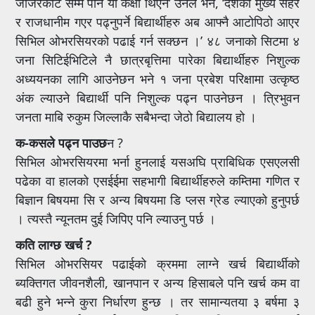
जाजरकोट सम्म पनि यो कक्षा थिएन’ उनले भने, ‘देशका मुख्य सहर
र राजधानीम गएर पढ्नुपर्ने बिद्यार्थीहरु अब आफ्नै आटोपिठो आएर
सिभिल ओभरसियरको पढाई गर्न सक्छन ।’ ४८ जनाको सिटमा ४
जना सिटिईभिटिले नै छात्रबृत्तिमा पारेका बिद्यार्थीहरु निशुल्क
अध्ययनका लागि आउनेछन भने १ जना प्रबेश परिक्षामा उत्कृष्ठ
अंक ल्याउने बिद्यार्थी पनि निशुल्क पढ्न पाउनेछन । त्रिभुवन
जनता माबि रुकुम जिल्लाकै सबैभन्दा जेठो बिद्यालय हो ।
क-कसले पढ्न पाउछ
न ?
सिभिल ओभरसियरमा भर्ना हुनलाई यसअघि प्राबिधिक एसएलसी
पढेका वा हालको एसईईमा सहभागी बिद्यार्थीहरुले कम्तिमा गणित र
बिज्ञान बिषयमा सि र अन्य बिषयमा डि प्लस ग्रेड ल्याएको हुनुपर्छ
। त्यस्तै न्यूनतम दुई जिपिए पनि ल्याउनु पर्छ ।
कति लाग्छ खर्च ?
सिभिल ओभरसियर पढाईको क्रममा लाग्ने खर्च बिद्यार्थीको
ब्यक्तिगत जीवनशैली, खानपान र अन्य हिसाबले पनि खर्च कम वा
बढी हुने भन्ने कुरा निर्धारण हुन्छ । तर सामान्यतया ३ बर्षमा ३