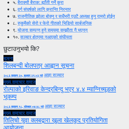
५.
बैराक्यौ बैराक: ह्याँती गर्ने कुरा
६.
वर्ग संघर्षको लागि क्रान्ति निरन्तर
७.
राजनीतिक झोला बोक्नु र सधैंभरी एउटै अध्यक्ष हुनु राम्रो होईन
८.
रुकुमैको सेरो र फेरो गीतको भिडियो सार्बजनिक
९.
योजना सम्पन्न हुने समयमा सम्झौता नै भएनन्
१०.
सञ्चार क्षेत्रमा नआएको संघीयता
छुटाउनुभयो कि?
सूचना
शिलबन्दी बोलपत्र आह्वान सूचना
आहा सञ्चार
२०८३ श्रावण २०, बुधबार २१:०३ गते
मुख्य समाचार
समाज
रोल्पाको इरिवाङ केन्द्रबिन्दु भएर ४.४ म्याग्निच्यूडको
भूकम्प
आहा सञ्चार
२०८३ श्रावण १८, सोमबार ०७:४८ गते
मुख्य समाचार
समाज
तिलिचो युवा क्लबद्वारा खुला खेलकुद प्रतियोगिता
आयोजना