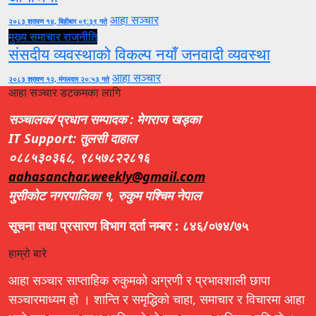
आहा सञ्चार
२०८३ श्रावण १४, बिहीबार ०९:३९ गते
मुख्य समाचार
राजनीति
संसदीय व्यवस्थाको विकल्प नयाँ जनवादी व्यवस्था
आहा सञ्चार
२०८३ श्रावण १२, मंगलवार २०:५३ गते
आहा सञ्चार डटकमका लागि
सञ्चालक/प्रधान सम्पादक : मेगराज खड्का
IT Support: तुलसी दाहाल
०८८५३०३६८, ९८५७८२२८१६
aahasanchar.weekly@gmail.com
मुसीकोट नगरपालिका १, रुकुम पश्चिम नेपाल
सूचना तथा प्रसारण विभाग दर्ता नम्बर : ८४६/०७४/७५
हाम्रो बारे
आहा सञ्चार साप्ताहिक रुकुमको अग्रणी र प्रभावशाली छापा
सञ्चारमाध्यम हो । शान्ति र समृद्धिको चाहा, समाचार र विचारमा आहा