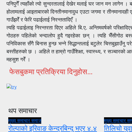
पनिपुगेँ त्यहाँको त्यो सुन्दरतालाई देखेर मलाई घर जान मन लागेन । बा
होलामलाई आइताबारको दिनतीनमानादुध एउटा जगमा र तीनमानादही एउटा ठ
गाउँझरेँ र फेरि पढाईलाई निरन्ततादिएँ ।
त्यहि पढाईलाइ निरन्तरता दिएर अहिले बि.ए. अन्तिमवर्षको परिक्षादि
गोठहरु पहिलेको भन्दालोप हुदै गइरहेका छन् । त्यहि भैँसीगोठ ब
पनिविकास सँगै बिनास हुन्छ भन्ने सिद्धान्तलाई बटुलेर चित्तबुझाउँन
बस्तीहरुको छ । अहिले त हाम्रो गाउँशिक्षा, स्वास्थ्य, र सञ्चारको आव
महसुश गरेँ ।
फेसबुकमा प्रतिक्रिया दिनुहोस...
थप समाचार
मुख्य समाचार
समाज
मुख्य समाचार
स
रोल्पाको इरिवाङ केन्द्रबिन्दु भएर ४.४
तिलिचो युवा