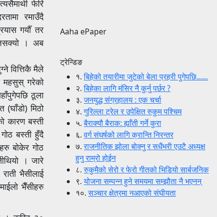
्यसैमाथी फेरि
तामा रमाउँदै
यास गर्यौँ तर
Aaha ePaper
भिजिसक्यो । अब
ट्रेन्डिङ
े वित्तिकै मैले
१.
बिहेको तयारीमा जुटेको बेला प्रहरी पुगेपछि......
 महसुस् गरेको
२.
बिहेका लागि मंसिर नै कुर्नु पर्छर ?
ाँपुगेपछि ठूला
३.
जनयुद्ध संग्रहालय : एक चर्चा
त (घाँडो) मिठो
४.
गुरिल्ला ट्रेल र उपेक्षित रुकुम पश्चिम
को कारण बस्ती
५.
बैराक्यौ बैराक: ह्याँती गर्ने कुरा
ोठ बस्ती हुँदै
६.
वर्ग संघर्षको लागि क्रान्ति निरन्तर
७.
राजनीतिक झोला बोक्नु र सधैंभरी एउटै अध्यक्ष
ाहरु बोकेर गोठ
हुनु राम्रो होईन
ँतीथियो । जारे
८.
रुकुमैको सेरो र फेरो गीतको भिडियो सार्बजनिक
। राती भैसीलाई
९.
योजना सम्पन्न हुने समयमा सम्झौता नै भएनन्
माईलो भैँसीहरु
१०.
सञ्चार क्षेत्रमा नआएको संघीयता