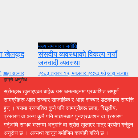
मुख्य समाचार
राजनीति
ुला खेलकुद
संसदीय व्यवस्थाको विकल्प नयाँ
जनवादी व्यवस्था
े
आहा सञ्चार
२०८३ श्रावण १२, मंगलवार २०:५३ गते
आहा सञ्चार
हाम्रो अनुरोध
स्रोतहरू खुलाइएका बाहेक यस अनलाइनमा प्रकाशित सम्पूर्ण
सामग्रीहरू आहा सञ्चार साप्ताहिक र आहा सञ्चार डटकमका सम्पत्ति
हुन् । यसमा प्रकाशित कुनै पनि सामग्रीहरू छापा, विद्युतीय,
प्रसारण वा अन्य कुनै पनि माध्यमबाट पुनःप्रकाशन वा प्रसारण
गर्नुअघि सम्भव भएसम्म अनुमति वा स्रोत खुलाएर मात्र प्रयोग गर्नहुन
अनुरोध छ । अन्यथा कानून बमोजिम कार्बाही गरिने छ ।