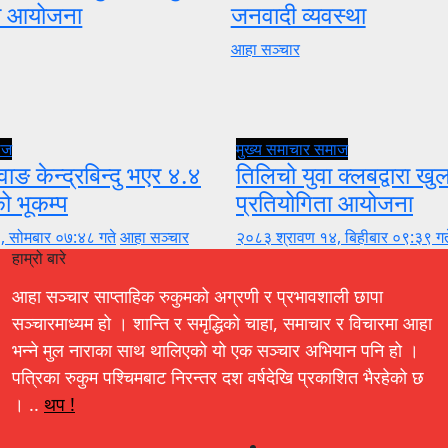
ता आयोजना
जनवादी व्यवस्था
आहा सञ्चार
ाज
मुख्य समाचार
समाज
वाङ केन्द्रबिन्दु भएर ४.४
तिलिचो युवा क्लबद्वारा ख
को भूकम्प
प्रतियोगिता आयोजना
, सोमबार ०७:४८ गते
आहा सञ्चार
२०८३ श्रावण १४, बिहीबार ०९:३९ गत
हाम्रो बारे
आहा सञ्चार साप्ताहिक रुकुमको अग्रणी र प्रभावशाली छापा
सञ्चारमाध्यम हो । शान्ति र समृद्धिको चाहा, समाचार र विचारमा आहा
भन्ने मुल नाराका साथ थालिएको यो एक सञ्चार अभियान पनि हो ।
पत्रिका रुकुम पश्चिमबाट निरन्तर दश वर्षदेखि प्रकाशित भैरहेको छ
। ..
थप !