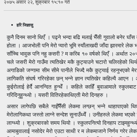
२०७५ असार २२, शुक्रबार १५:१० गते
हरि जिज्ञासु
कुनै दिनम सानो थिएँ । पढ्ने भन्दा बढि मलाई भैँसी गुवालो बनेर घाँस 
होला । आजभोली पनि मेरो प्यारो भूमि स्याँलाखदी जाँदा झारमारे लेक 
साँच्चि भावुक पनि नहु कसरी ? म करिब १० वर्षको थिएँ । अर्थात २०
चले जसरी मेरो गाउँमा त्यतिखेर मकै कुट्याउने चटारो चलिरहेको थि
अगाडिको जग्गामा सीम सीमे पानीले भिज्दै मकै कुट्याई रहनुभएको म
लागिकति संघर्ष गरिरहेका छन् भन्ने ज्ञान त्यतिखेर कहिल्यै आए
कुईरोलाई हेर्दै आनन्दित हुन्थेँ । कहिले काहिँ बुवाआमाले स्कुल
गरिदिनुहुन्थ्यो । यसरी वितिरहेकाथिएती मेरो दिनहरु ।
असार लागेपछि सबैले गाईँभैँसी लेकमा लग्छन् भन्ने थाहापाएको थिएँ
मेरोलागिकथा जस्तो लाग्ने सन्देश सुनाउँथ्येँ । उनीहरुले लेकमा भएक
लाग्थ्यो । शुक्रबारको समय थियो । स्कुलपनित्यो दिनहाप टाइमहुन्थ्य
आमाबुवालाई नसोदेर मेरो एउटा साथी र म लेकमाजाने निर्णय गरेर लेकको