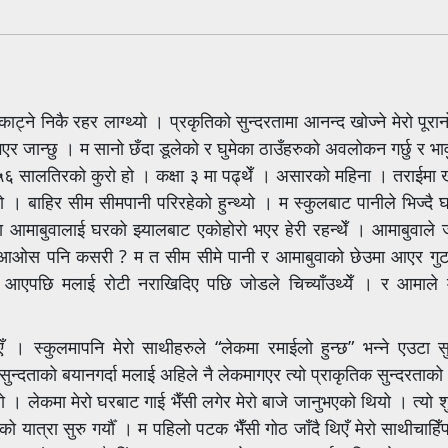
काट्ने निकै रहर लाग्थ्यो । प्रकृतिको सुन्दरतामा आनन्द खोज्ने मेरो पूर
भएर जान्छु । म सानो छँदा डूलेको र घुमेका ठाउँहरुको अवलोकन गर्छु र भा
५६ सालतिरको कुरो हो । कक्षा ३ मा पढ्थेँ । असारको महिना । तराईमा खे
यो । बाहिर सीम सीमपानी परिरहेको हुन्थ्यो । म स्कुलबाट पानीले भिज्
ेरा आमाबुवालाई घरको झ्यालबाट एकोहोरो भएर हेरी रहन्थेँ । आमाबुवाले
न । आओस पनि कसरी ? म त सीम सीमे पानी र आमाबुवाको छेउमा आएर गुटम
बाट आएपछि मलाई रोटी नराखिदिए पछि जोडले चिच्याँउथ्येँ । र आमाले मे
 । स्कुलमापनि मेरो साथीहरुले “लेकमा रमाईलो हुन्छ” भन्ने एउटा सुन्
ो सुन्दताको बयानगर्दा मलाई अहिले नै लेकमागएर त्यो प्राकृतिक सुन्दरताक
ो । लेकमा मेरो घरबाट गाई भैँसी लगेर मेरो बाजे जानुभएको थियो । त्यो 
 यात्रा सुरु गर्यौँ । म पहिलो पटक भैँसी गोठ जाँदै थिएँ मेरो साथीचाहि