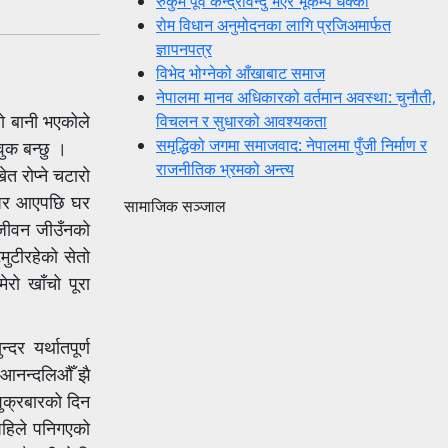
रुकुम पूर्व केन्द्रविन्दु भएर भूकम्प धक्का
रोम विधान अनुमोदनका लागि प्रजिअमार्फत
ज्ञापनपत्र
विभेद भोग्नेको आँखाबाट समाज
नेपालमा मानव अधिकारको वर्तमान अवस्था: चुनौती,
ानो बानी भएकोले
विचलन र सुधारको आवश्यकता
समृद्धिको जगमा समाजवाद: नेपालमा पुँजी निर्माण र
वुक बन्छु ।
राजनीतिक भ्रमको अन्त्य
त रोप्ने चटारो
दै घर आएपछि घर
सामाजिक सञ्जाल
 जीवन जीउँनको
ुटीरहेको सेतो
रो खाँचो पूरा
दर यर्थातपूर्ण
ो आनन्दलिऔँ झै
शुक्रबारको दिन
ँपहिले पनिगएको