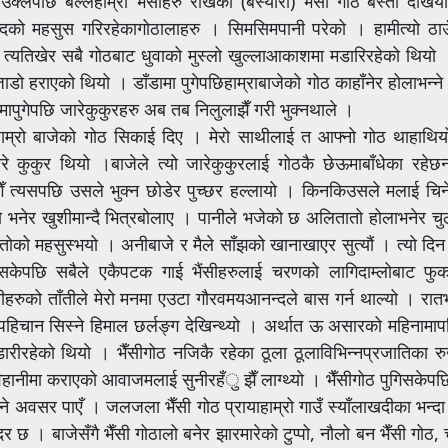
्लेपछि बल्लहाम्रा भैँसीहरु राखेको (बस्यारा) भैँसी गोठ बस्ती देख
को महसुस गरिरहेकागोठालाहरु । सिमसिमपानी परेको । हामीत्यो ठाउँमा 
यतिखेर सबै गोठबाट धुवाको मुस्लो खुल्लाआकाशमा मडारिरहेको थियो । 
 हराएको थियो । डाँडामा पुगेपछिहाम्राबाजेको गोठ काहाँनेर होलाभन्ने ज
स्तीमापुगेपछि जारेकुकुरहरु अब तब निलुलाझैँ गरी भुक्नथाले ।
 हाम्रो बाजेको गोठ सिकाई दिए । मेरो साथीलाई त आफ्नो गोठ थाहाथ
रे कुकुर थियो ।बाजेले त्यो जारेकुकुरलाई गोठकै छेऊमाबाँधेका रहे
ँ त्यसपछि उसले भुक्न छोडेर पुच्छर हल्लायो । किनकिउसले मलाई चि
ो भनेर खुशीमान्दै भित्रबोलाए । पानीले भजेको छ अलितातो होलाभनेर च
ोको महसुस्भयो । अनीबाजे र मैले साँझको खानाखाएर सुत्यौं । त्यो दि
सकेपछि सबैले एकैपटक गाई भैंसीहरुलाई चरणको लागिदाम्लोबाट फुक
सीहरुको ताँतीले मेरो मनमा एउटा गौरवमयआनन्दले बास गर्न थाल्यो । रात
हिचान सिस्ने हिमाल छर्लङ्ग देखिन्थ्यो । अर्थात ऊ असारको महिनामापन
डारीरहेको थियो । भैँसीगोठ नजिकै रहेका ठूला ठूलाविभिन्नप्रजातिका र
र विहानीमा कराएको आवाजमलाई सुनीरहँु झैँ लाग्थ्यो । भैँसीगोठ पुगिसकेपछि
ने अवसर पाएँ । जलजला भैँसी गोठ प्रायाहाम्रो गाउँ स्याँलाखदीका भन्दा
 । बाजेसँगै भैँसी गोठालो बनेर झारमारेको टुप्पो, नौलो बन भैँसी गोठ, चेर