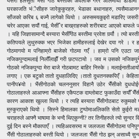
यसरी हलसुता भैँसी गोठ बस्तीको अवलोक गरेर अलिमाथी डाँडामा उक
घरकाजति भंैसीहरु जारेकुकुरहरु, भेडाका बथानाहरु, त्यसैमाआनन्द
साँजको करिब ६ बज्नै लागेको थियो । अरुसमयकुइरो मडारिए जसरी त्
चरेर आएका सयौं गाई, भैसीँ र बाख्राहरुको शरीरबाट आएको बाफले जाडो
। यहि जिज्ञासामान्दै बस्यारा भैसीँगोठ बस्तीमा प्रवेश गर्र्यौ । त्यो ब
कतिपयले लुथुरुक्क भएर भिजेका हामीहरुलाई देखेर दया गरे । र
गोठमागयो म पनिहाम्रो बाजेको गोठमा गएँ । हाम्रो पनि एउटा जा
नजिकपुग्दामलाई निलौँलाझैँ गरी छटपटायो । जव म उसको नजिकपुगे
गोठको नजिकपुग्दा मेरा बाजे गोठबामट बाहिर निस्के । मलाईनातीआय
लगाए । एक बटुको तातो दुधहालिदिए ।तातो दुधतनक्कपिएँ । केहितात
पानीप¥यो । भैंसीगोठको चलननुसार विहानै उठेर भैँसीको दुधधोई
गोठालाहरुले आआफ्ना भैँसीहरु एकैपटक दाम्लोबाट फुकाउँदा सयौँ भैँ
कारण आकाश खुल्ला थियो । र त्यहि बस्यारा भैँसीगोठबाट रुकुमको प
मुस्कुराएको थियो । सिस्ने हिमालका टुप्पोमाअलिकति सेतो कुईरो म
चराहरुले आफ्नै भाषामा के भन्दै थिएकुन्नी? तर तिनीहरुले त्यो सुन्द
दुई दिन बस्ने मौकापाएँ । त्यहिअवसरमा म जलजला भैँसीगोठमा पनिपुग्
भैँसी गोठालाहरुको बस्ती थियो । जलजला भैँसी गोठ झन् असाध्यै सुन्दर छ