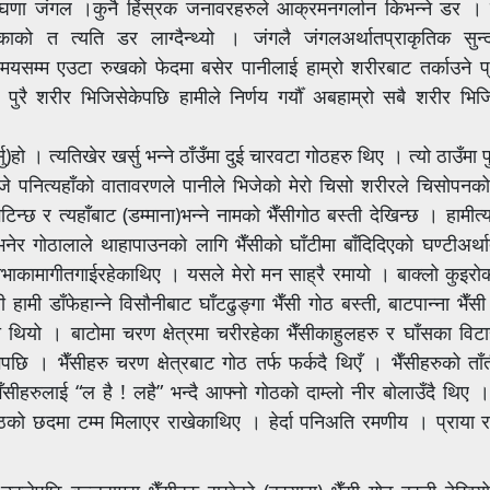
घणा जंगल ।कुनै हिंस्रक जनावरहरुले आक्रमनगर्लान किभन्ने डर । त
ो त त्यति डर लाग्दैन्थ्यो । जंगलै जंगलअर्थातप्राकृतिक सुन्दर
समयसम्म एउटा रुखको फेदमा बसेर पानीलाई हाम्रो शरीरबाट तर्काउने प्र
्रो पुरै शरीर भिजिसेकेपछि हामीले निर्णय गर्यौँ अबहाम्रो सबै शरीर 
ो । त्यतिखेर खर्सु भन्ने ठाँउँमा दुई चारवटा गोठहरु थिए । त्यो ठाउँमा पुग्न
 पनित्यहाँको वातावरणले पानीले भिजेको मेरो चिसो शरीरले चिसोपनको
्छ र त्यहाँबाट (डम्माना)भन्ने नामको भैँसीगोठ बस्ती देखिन्छ । हामीत्यह
भनेर गोठालाले थाहापाउनको लागि भैँसीको घाँटीमा बाँदिदिएको घण्टीअर्था
ाकामागीतगाईरहेकाथिए । यसले मेरो मन साह्रै रमायो । बाक्लो कुइरो
मी डाँफेहान्ने विसौनीबाट घाँटढुङ्गा भैँसी गोठ बस्ती, बाटपान्ना भैँसी ग
को थियो । बाटोमा चरण क्षेत्रमा चरीरहेका भैँसीकाहुलहरु र घाँसका विट
पछि । भैँसीहरु चरण क्षेत्रबाट गोठ तर्फ फर्कदै थिएँ । भैँसीहरुको ता
भैँसीहरुलाई “ल है ! लहै” भन्दै आफ्नो गोठको दाम्लो नीर बोलाउँदै थिए 
ेगोठको छदमा टम्म मिलाएर राखेकाथिए । हेर्दा पनिअति रमणीय । प्राया र