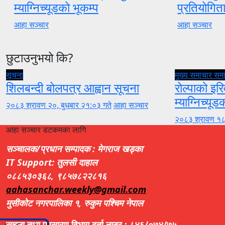
म्याग्निच्यूडको भूकम्प
प्रतियोगि
आहा सञ्चार
आहा सञ्चार
छुटाउनुभयो कि?
सूचना
मुख्य समाचार
सम
शिलबन्दी बोलपत्र आह्वान सूचना
रोल्पाको इरि
म्याग्निच्यूड
२०८३ श्रावण २०, बुधबार २१:०३ गते
आहा सञ्चार
२०८३ श्रावण १८
आहा सञ्चार डटकमका लागि
सञ्चालक/प्रधान सम्पादक : मेगराज खड्का
IT Support: तुलसी दाहाल
०८८५३०३६८, ९८५७८२२८१६
aahasanchar.weekly@gmail.com
मुसीकोट नगरपालिका १, रुकुम पश्चिम नेपाल
सूचना तथा प्रसारण विभाग दर्ता नम्बर : ८४६/०७४/७५