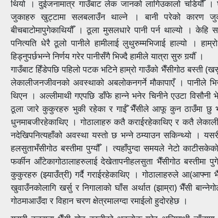
थियो । दुईजनामात्र गाउँबाट लेक जानको लागिउकालो चडियौँं । 
जुकाहरु खुट्टामा सलबलाउँन थाल्ने । बानी परेको कारण जुकाक
बीचबाटोमापुगेकाथियौँ । ठूला मुसलधारे पानी पर्न थाल्यो । केहि 
पनित्यति धेरै ठूलो पानीले हामीलाई लुथुरुम्मभिजाई हाल्यो । हाम
हिड्नुपर्छभन्ने निर्णय गरेर पानीसँगै भिज्दै हामीले यात्रा सुरु गर्र्यौँ ।
गाउँबाट हिँडेपछि पहिलो पटक भटिने हाम्रो गाउँको भैँसीगोठ बस्ती (खर्सु)ह
लेकालीजनजीवनको अवस्थाको अबलोकनगर्ने मौकापाएँ । पानीले भिजे
थिएन । अल्लीमाथी गएपछि डाँफे हान्ने भनेर चिनीने एउटा विसौनी भेटिन
ठूला जारे कुकुरहरु भुकी रहेका र गाईँ भैँसीले आफू कुन ठाउँमा छु 
धुनमाबजीरहेकाथिए । गोठालाहरु कतै कराईरहेकाथिए र कतै लेकालीभ
नदेखिपनित्यहाँको अवस्था यस्तो छ भन्ने ठम्याउन सकिन्थ्यो । यसरी हा
हलसुताभँसीगोठ बस्तीमा पुग्यौँ । त्यहाँपुग्दा समयले नेटो काटीसके
फर्कीन आँटेकागोठालाहरुलाई देखेतापनीहलसुता भैँसीगोठ बस्तीमा पुगे
कुकुरहरु (झ्याउँत्री) गर्दै गराईरहेकाथिए । गोठालाहरुले आ(आफ्ना 
खुवाउँनकोलागि खर्सु र निगालाको घाँस अर्थात (झाम्रा) भैँसी बान्न
गोठमाआउँदा र विहान चरण क्षेत्रमालग्दा रमाईलो हुदोरहेछ ।