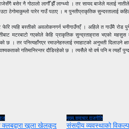
जेसँगै बसेर नै गोठालो लागौँ झैँ लाग्थ्यो । तर सायद बाजेले मलाई नातीले
ेगोमाकुम्लो पारेर गाउँ पठाए । म पुनतीप्राकृतिक सुन्दरतालाई कहिल्य
एर फेरि त्यहि बस्तीको अवलोकनगर्न भनीगाउँगएँ । अहिले त गाउँमै रोड पु
स्तीबाट मटरबाटो गएकोले केहि प्राकृतिक सुन्द्रताह्रास भएको महसुस
ु परेको छ । तर पनित्यहाँगएर रमाउनेहरुलाई रमाहाटको अनुभती दिलाउने क्षा
श्यकताको गतिमानिरन्तर दौडिरहेको छ । त्यसैैले यो वर्ष पनि म त्यहाँ पुग्
माज
मुख्य समाचार
राजनीति
 क्लबद्वारा खुला खेलकुद
संसदीय व्यवस्थाको विकल्प