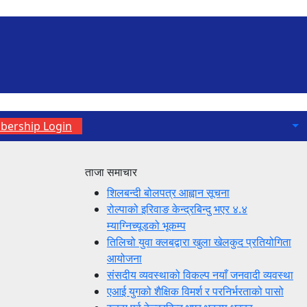
ership Login
ताजा समाचार
शिलबन्दी बोलपत्र आह्वान सूचना
रोल्पाको इरिवाङ केन्द्रबिन्दु भएर ४.४
म्याग्निच्यूडको भूकम्प
तिलिचो युवा क्लबद्वारा खुला खेलकुद प्रतियोगिता
आयोजना
संसदीय व्यवस्थाको विकल्प नयाँ जनवादी व्यवस्था
एआई युगको शैक्षिक विमर्श र परनिर्भरताको पासो