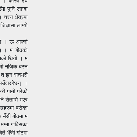
ियो । करिब ३०
पुग्नै लाग्दा
चरण क्षेत्रमा
िज्ञासा लाग्यो
ियो । ऊ आफ्नो
छन् । म गोठको
नेको थियो । म
ुलो नजिक बस्न
न त झन रातभरी
ाउँदारहेछन् ।
भरी पानी परेको
ि सेताम्मे भएर
ुखहरुमा बसेका
 भैँसी गोठमा म
 मग्मा गाविसका
्ते भैँसी गोठमा