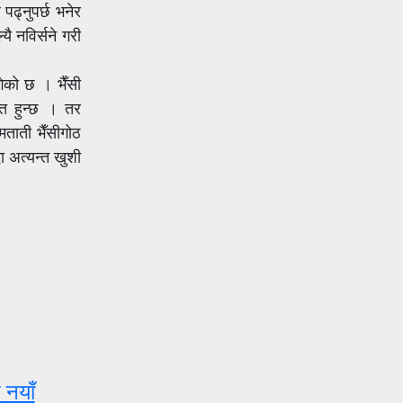
 पढ्नुपर्छ भनेर
ै नविर्सने गरी
गेको छ । भैँसी
 त हुन्छ । तर
मताती भैँसीगोठ
दा अत्यन्त खुशी
 नयाँ