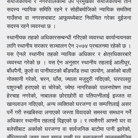
संयोजकत्वमा र नगरपालिकामा उप प्रमुखको संयोजकत्वमा तीन
सदस्य न्यायिक समिति रहने र सोहीबमोजिको न्यायिक समतिमा
गाउँसभा वा नगरसभाबाट आफूमध्येबाट निर्वाचित गरेका दुईजना
सदस्य रहने व्यवस्था छ ।
स्थानीयक तहको अधिकारसम्बन्धी गरिएको व्यवस्था कार्यान्वयनका
लागि स्थानीय सरकार सञ्चालन ऐन २०७४ प्रचलनमा रहेको छ ।
यस ऐनले स्थानीय तहको न्यायिक अधिकार र क्षेत्रधिकारबारे
व्यवस्था गरेको छ । यस ऐन अनुसार स्थानीय तहलाई आलीधुर,
बाँधपैनी, कुलो वा पानीघाटको बाँडफाँड तथा उपयोग, अर्काको बाली
नोक्सानी गरेको, चरन, घाँस, ज्याला मजुदुरी नदिएको, घरपालवुा
पशुपन्क्षी हराएको वा चोरेको, ज्येष्ठ नागरिकको पालनपोषण तथा
हेरचाह नगरेको, नाबालक छोराछोरी वा पतिपत्नीलाई इज्जत वा
खानलाउन नदिएको, अन्य व्यक्तिको घरजग्गा वा सम्पत्तिलाई असर
पर्ने गरी रुखबिरुवा लगाएको जस्ता विवादको समस्या समधान गर्ने
अधिकार स्थानीय तहलाई दिइएको छ । र त्यसैगरी आफ्नो घर वा
बलेसीबाट अर्काको घरजग्गा वा सार्वजनिक बाटोमा पानी झारेको,
सँधियारको जग्गा तथा झ्याल राखी घर बनाउनुपर्दा कानुनबमोजिम