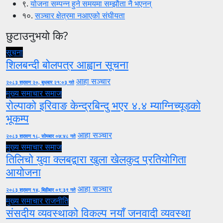
९.
योजना सम्पन्न हुने समयमा सम्झौता नै भएनन्
१०.
सञ्चार क्षेत्रमा नआएको संघीयता
छुटाउनुभयो कि?
सूचना
शिलबन्दी बोलपत्र आह्वान सूचना
आहा सञ्चार
२०८३ श्रावण २०, बुधबार २१:०३ गते
मुख्य समाचार
समाज
रोल्पाको इरिवाङ केन्द्रबिन्दु भएर ४.४ म्याग्निच्यूडको
भूकम्प
आहा सञ्चार
२०८३ श्रावण १८, सोमबार ०७:४८ गते
मुख्य समाचार
समाज
तिलिचो युवा क्लबद्वारा खुला खेलकुद प्रतियोगिता
आयोजना
आहा सञ्चार
२०८३ श्रावण १४, बिहीबार ०९:३९ गते
मुख्य समाचार
राजनीति
संसदीय व्यवस्थाको विकल्प नयाँ जनवादी व्यवस्था