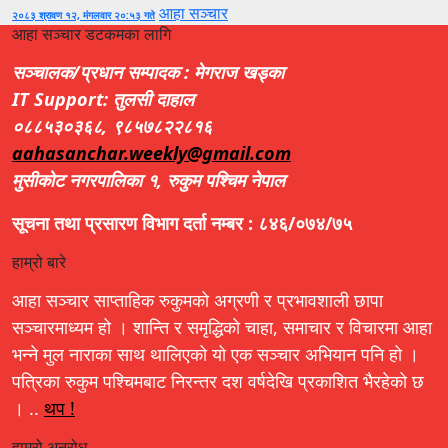
आहा सञ्चार
२०८३ श्रावण १२, मंगलवार २०:५३ गते
आहा सञ्चार डटकमका लागि
सञ्चालक/प्रधान सम्पादक : मेगराज खड्का
IT Support: तुलसी दाहाल
०८८५३०३६८, ९८५७८२२८१६
aahasanchar.weekly@gmail.com
मुसीकोट नगरपालिका १, रुकुम पश्चिम नेपाल
सूचना तथा प्रसारण विभाग दर्ता नम्बर : ८४६/०७४/७५
हाम्रो बारे
आहा सञ्चार साप्ताहिक रुकुमको अग्रणी र प्रभावशाली छापा
सञ्चारमाध्यम हो । शान्ति र समृद्धिको चाहा, समाचार र विचारमा आहा
भन्ने मुल नाराका साथ थालिएको यो एक सञ्चार अभियान पनि हो ।
पत्रिका रुकुम पश्चिमबाट निरन्तर दश वर्षदेखि प्रकाशित भैरहेको छ
। ..
थप !
हाम्रो अनुरोध