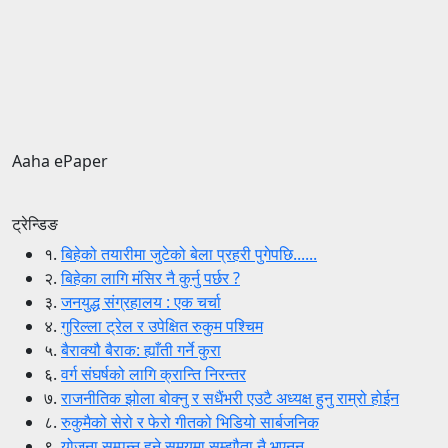
Aaha ePaper
ट्रेन्डिङ
१.
बिहेको तयारीमा जुटेको बेला प्रहरी पुगेपछि......
२.
बिहेका लागि मंसिर नै कुर्नु पर्छर ?
३.
जनयुद्ध संग्रहालय : एक चर्चा
४.
गुरिल्ला ट्रेल र उपेक्षित रुकुम पश्चिम
५.
बैराक्यौ बैराक: ह्याँती गर्ने कुरा
६.
वर्ग संघर्षको लागि क्रान्ति निरन्तर
७.
राजनीतिक झोला बोक्नु र सधैंभरी एउटै अध्यक्ष हुनु राम्रो होईन
८.
रुकुमैको सेरो र फेरो गीतको भिडियो सार्बजनिक
९.
योजना सम्पन्न हुने समयमा सम्झौता नै भएनन्