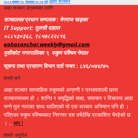
आहा सञ्चार
२०८३ श्रावण १२, मंगलवार २०:५३ गते
आहा सञ्चार डटकमका लागि
सञ्चालक/प्रधान सम्पादक : मेगराज खड्का
IT Support: तुलसी दाहाल
०८८५३०३६८, ९८५७८२२८१६
aahasanchar.weekly@gmail.com
मुसीकोट नगरपालिका १, रुकुम पश्चिम नेपाल
सूचना तथा प्रसारण विभाग दर्ता नम्बर : ८४६/०७४/७५
हाम्रो बारे
आहा सञ्चार साप्ताहिक रुकुमको अग्रणी र प्रभावशाली छापा
सञ्चारमाध्यम हो । शान्ति र समृद्धिको चाहा, समाचार र विचारमा आहा
भन्ने मुल नाराका साथ थालिएको यो एक सञ्चार अभियान पनि हो ।
पत्रिका रुकुम पश्चिमबाट निरन्तर दश वर्षदेखि प्रकाशित भैरहेको छ
। ..
थप !
हाम्रो अनुरोध