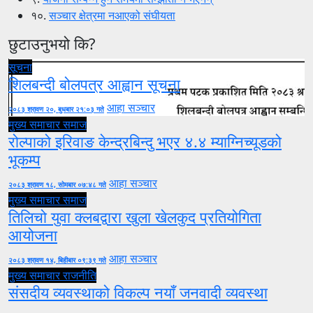
१०.
सञ्चार क्षेत्रमा नआएको संघीयता
छुटाउनुभयो कि?
सूचना
शिलबन्दी बोलपत्र आह्वान सूचना
आहा सञ्चार
२०८३ श्रावण २०, बुधबार २१:०३ गते
मुख्य समाचार
समाज
रोल्पाको इरिवाङ केन्द्रबिन्दु भएर ४.४ म्याग्निच्यूडको
भूकम्प
आहा सञ्चार
२०८३ श्रावण १८, सोमबार ०७:४८ गते
मुख्य समाचार
समाज
तिलिचो युवा क्लबद्वारा खुला खेलकुद प्रतियोगिता
आयोजना
आहा सञ्चार
२०८३ श्रावण १४, बिहीबार ०९:३९ गते
मुख्य समाचार
राजनीति
संसदीय व्यवस्थाको विकल्प नयाँ जनवादी व्यवस्था