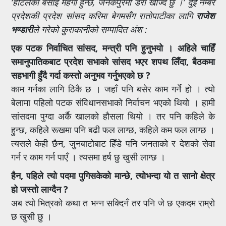
‘होटलको बसाइ महँगो हुन्छ, जनकपुरमा डेरा खोज्दै छु ।’ दुई नम्बर
प्रदेशकी प्रदेश सांसद करिमा बेगमसँग रातोपाटीका लागि
राजेश
भण्डारी
ले गरेको कुराकानीको सम्पादित अंश :
एक पटक निर्वाचित सांसद, मन्त्री पनि हुनुभयो । अहिले चाहिँ
समानुपातिकबाट प्रदेश सभाको सांसद भएर शपथ लिँदा, बैठकमा
सहभागी हुँदै गर्दा कस्तो अनुभव गर्नुभएको छ ?
काम गर्नका लागि ठिकै छ । जहाँ पनि बसेर काम गर्ने हो । त्यो
बेलामा पहिलो पटक संविधानसभाको निर्वाचन भएको थियो । हामी
सांसदमा पुग्दा अर्कै खालको हौसला थियो । तर पनि कहिले के
हुन्छ, कहिले रूखमा पनि बढी फल लाग्छ, कहिले कम फल लाग्छ ।
त्यसले केही छैन, जुनबाटोबाट हिँडे पनि जनताको र देशको सेवा
गर्न र काम गर्न पाएँ । त्यसमा हर्ष छु खुसी लाग्छ ।
हैन, पहिले त्यो पदमा पुगिसकेको मान्छे, त्योभन्दा यो त सानो क्षेत्र
हो जस्तो लाग्दैन ?
अब त्यो भित्रको कथा त भन्न सक्दिनँ तर पनि जे छ एकदम राम्रो
छ खुसी छु ।