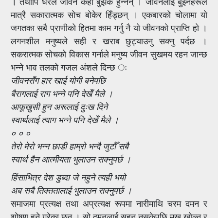
। तथापि धेरैले जीवन केहो बुझेकै हुन्नन् । जीवनलाई बुझ्नेहरूले
मात्रै सकारात्मक सोच बोकेर हिँड्छन् । एकबारको चोलामा यो
जगतका सबै प्राणीको हितमा काम गर्नु नै यो जीवनको प्राप्ति हो ।
लगनशील मनुष्यले सही र खराब छुट्याउनु सक्नु पर्दछ ।
सकरात्मक सोचको विकास गर्नाले मनुष्य जीवन सुखमय रहन जान्छ
भन्ने भाव तलको गजल अंशले दिन्छ ः
जीवनसँग हार खाई योगी बनेपछि
बैरागलाई राग भन्ने पनि देखेँ मैले ।
आफूखुसी हुन अरूलाई दुःख दिने
स्वार्थलाई त्याग भन्ने पनि देखेँ मैले ।
० ० ०
तेरो मेरो भन्न छाडी हाम्रो भन्दै जुटौँ सबै
स्वार्थ हैन आत्मीयता भुलाउन सक्नुपर्छ ।
हिंसाभित्र देश डुब्दा जे नहुने त्यही भयो
अब सबै तिक्ततालाई भुलाउन सक्नुपर्छ ।
समाजमा प्रत्यक्ष तथा अप्रत्यक्ष रूपमा नारीमाथि चरम दमन र
शोषण हुने गरेका छन् । सो दमनलाई सहन नसकेपछि मुख खोल्न र