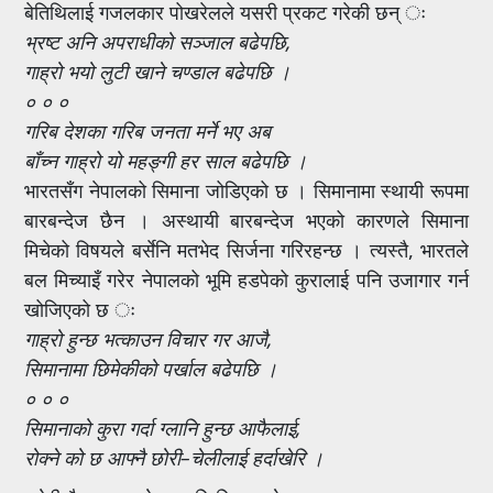
बेतिथिलाई गजलकार पोखरेलले यसरी प्रकट गरेकी छन् ः
भ्रष्ट अनि अपराधीको सञ्जाल बढेपछि,
गाह्रो भयो लुटी खाने चण्डाल बढेपछि ।
० ० ०
गरिब देशका गरिब जनता मर्ने भए अब
बाँच्न गाह्रो यो महङ्गी हर साल बढेपछि ।
भारतसँग नेपालको सिमाना जोडिएको छ । सिमानामा स्थायी रूपमा
बारबन्देज छैन । अस्थायी बारबन्देज भएको कारणले सिमाना
मिचेको विषयले बर्सेनि मतभेद सिर्जना गरिरहन्छ । त्यस्तै, भारतले
बल मिच्याइँ गरेर नेपालको भूमि हडपेको कुरालाई पनि उजागार गर्न
खोजिएको छ ः
गाह्रो हुन्छ भत्काउन विचार गर आजै,
सिमानामा छिमेकीको पर्खाल बढेपछि ।
० ० ०
सिमानाको कुरा गर्दा ग्लानि हुन्छ आफैलाई,
रोक्ने को छ आफ्नै छोरी–चेलीलाई हर्दाखेरि ।