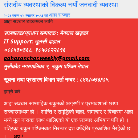
संसदीय व्यवस्थाको विकल्प नयाँ जनवादी व्यवस्था
आहा सञ्चार
२०८३ श्रावण १२, मंगलवार २०:५३ गते
आहा सञ्चार डटकमका लागि
सञ्चालक/प्रधान सम्पादक : मेगराज खड्का
IT Support: तुलसी दाहाल
०८८५३०३६८, ९८५७८२२८१६
aahasanchar.weekly@gmail.com
मुसीकोट नगरपालिका १, रुकुम पश्चिम नेपाल
सूचना तथा प्रसारण विभाग दर्ता नम्बर : ८४६/०७४/७५
हाम्रो बारे
आहा सञ्चार साप्ताहिक रुकुमको अग्रणी र प्रभावशाली छापा
सञ्चारमाध्यम हो । शान्ति र समृद्धिको चाहा, समाचार र विचारमा आहा
भन्ने मुल नाराका साथ थालिएको यो एक सञ्चार अभियान पनि हो ।
पत्रिका रुकुम पश्चिमबाट निरन्तर दश वर्षदेखि प्रकाशित भैरहेको छ
। ..
थप !