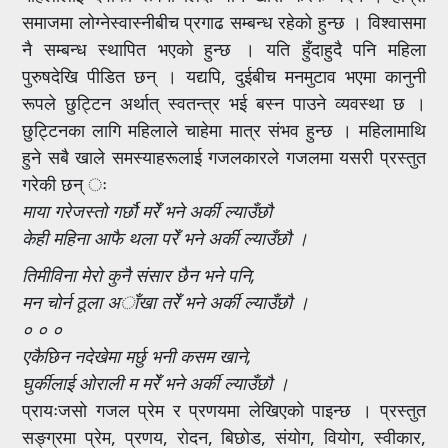
समाजमा लोग्नेस्वास्नीबीच प्रगाढ सम्बन्ध रहेको हुन्छ । विश्वासमा
नै सम्बन्ध स्थापित भएको हुन्छ । यति हुँदाहुदै पनि महिला
पुरुषदेखि पीडित छन् । यद्यपि, दुईबीच मनमुटाव भएमा कानुनी
रूपले छुट्टिन अर्थात् स्वतन्त्र भई बस्न पाउने व्यवस्था छ ।
छुट्टिनका लागि महिलाले चाहेमा मात्र संभव हुन्छ । महिलामाथि
हुने सबै खाले समस्याहरूलाई गजलकारले गजलमा यसरी प्रस्तुत
गरेकी छन् ः
माया गरेजस्तो गर्छौ मरेँ भने अर्की ल्याउँछौ
केही महिना आफै थला परेँ भने अर्की ल्याउँछौ ।
तिमीविना मेरो कुनै संसार छैन भने पनि,
मन चोर्न ठूला अाँखा तरेँ भने अर्की ल्याउँछौ ।
० ० ०
एकैछिन नदेखेमा मर्छु भनी कसम खाने,
घुर्कीलाई ओराली म मरेँ भने अर्की ल्याउँछौ ।
प्रायःजसो गजल प्रेम र प्रणयमा लेखिएको पाइन्छ । प्रस्तुत
सङ्ग्रमा प्रेम, प्रणय, रोदन, बिछोड, संयोग, वियोग, स्वीकार,