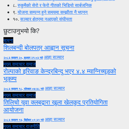
८.
रुकुमैको सेरो र फेरो गीतको भिडियो सार्बजनिक
९.
योजना सम्पन्न हुने समयमा सम्झौता नै भएनन्
१०.
सञ्चार क्षेत्रमा नआएको संघीयता
छुटाउनुभयो कि?
सूचना
शिलबन्दी बोलपत्र आह्वान सूचना
आहा सञ्चार
२०८३ श्रावण २०, बुधबार २१:०३ गते
मुख्य समाचार
समाज
रोल्पाको इरिवाङ केन्द्रबिन्दु भएर ४.४ म्याग्निच्यूडको
भूकम्प
आहा सञ्चार
२०८३ श्रावण १८, सोमबार ०७:४८ गते
मुख्य समाचार
समाज
तिलिचो युवा क्लबद्वारा खुला खेलकुद प्रतियोगिता
आयोजना
आहा सञ्चार
२०८३ श्रावण १४, बिहीबार ०९:३९ गते
मुख्य समाचार
राजनीति