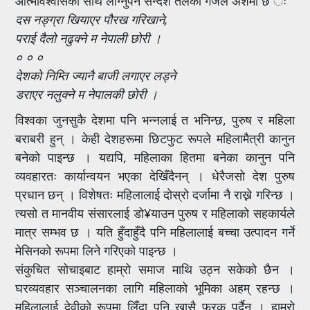
आत्मविश्वासका साथ लाग्नुपर्ने सन्देश तलको गजल अंशमा छ ः
दस नङ्ग्रा खियाएर पौरख गरिखाने,
पराई दैलो नढुक्ने म नेपाली छोरी ।
० ० ०
देशको निम्ति ज्यानै बाजी लगाएर लड्ने
डराएर नलुक्ने म नेपालकी छोरी ।
विश्वका जुनसुकै देशमा पनि भन्नलाई त भनिन्छ, पुरुष र महिला
बराबरी हुन् । केही देशहरूमा छिटफुट रूपले महिलामैत्री कानुन
बनेको पाइन्छ । यद्यपि, महिलाका हितमा बनेका कानुन पनि
व्यवहारतः कार्यान्वयन भएका देखिँदैनन् । धेरैजसो देश पुरुष
प्रधान छन् । विशेषतः महिलालाई दोस्रो दर्जामा नै राख्ने गरिन्छ ।
त्यसो त मानवीय संसारलाई डो¥याउन पुरुष र महिलाको सहकार्यले
मात्र सम्भव छ । यति हुँदाहुँदै पनि महिलालाई बच्चा उत्पादन गर्ने
मेसिनको रूपमा लिने गरिएको पाइन्छ ।
संकुचित सोचाइबाट हाम्रो समाज माथि उठ्न सकेको छैन ।
घरव्यवहार सञ्चालनका लागि महिलाको भूमिका अहम् रहन्छ ।
महिलालाई देवीको रूपमा लिँदा पनि खासै फरक पर्दैन । हाम्रो