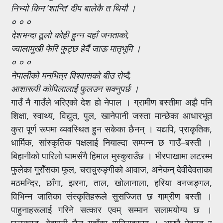
निभ्यो किन ‘शान्ति’ दीप बालेकै त थियौ ।
० ० ०
देशभन्दा ठूलो कोही हुन्न यहाँ जनताको,
ज्वालामुखी फेरि फुट्छ हेर्दै जाऊ मातृभूमि ।
० ० ०
नेपालीको मनभित्र विश्वासको बीउ रोप्दै,
आशारूपी कोपिलालाई फुलउन सक्नुपर्छ ।
गाउँ नै गाउँले भरिएको देश हो नेपाल । ग्रामीण बस्तीमा अझै पनि
शिक्षा, स्वाथ्य, विद्युत, पुल, खानेपानी जस्ता मान्छेका आधारभूत
कुरा पूर्ण रूपमा व्यवस्थित हुन सकेका छैनन् । यद्यपि, प्राकृतिक,
धार्मिक, सांस्कृतिक पक्षलाई नियाल्दा सम्पन्न छ गाउँ–बस्ती ।
बिहानीको पारिलो घामसँगै हिमाल मुस्कुराउँछ । भीरपाखामा लटरम्म
फुलेका गुराँसका फूल, चराचुरुङ्गीको आवाज, अनेकन् देवीदेवताका
मठमन्दिर, छाँगा, झरना, ताल, खोलानाला, हरिया वनजङ्गल,
विभिन्न जातिका संस्कृतिहरूले सुसज्जित छ गाम्रीण बस्ती ।
पाहुनाहरूलाई गरिने सत्कार एवम् सम्मान सलामयोग्य छ ।
छलकपट, बेइमानी छैन यहाँका मानिसहरूमा । आफ्नै मेहनत र