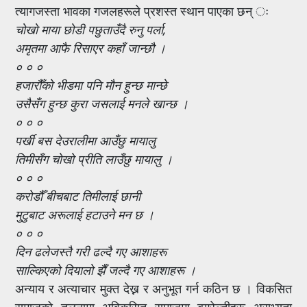
त्यागजस्ता भावका गजलहरूले प्रशस्त स्थान पाएका छन् ः
चोखो माया छोडी पछुताउँदै रुनु पर्ला,
अमृतमा आफै रिसाएर कहाँ जान्छौ ।
० ० ०
हजारौँको भीडमा पनि मौन हुन्छ मान्छे
उसैसँग हुन्छ कुरा जसलाई मनले खान्छ ।
० ० ०
पर्खी बस देउरालीमा आउँछु मायालु
तिमीसँग चोखो प्रीति लाउँछु मायालु ।
० ० ०
करोडौँ बीचबाट तिमीलाई छानी
मुटुबाट अरूलाई हटाउने मन छ ।
० ० ०
दिन ढलेजस्तै गरी ढल्दै गए आशाहरू
साल्किएको दियालो झैँ जल्दै गए आशाहरू ।
अन्याय र अत्याचार मुक्त देख्न र अनुभूत गर्न कठिन छ । विकसित
समाजको तुलनामा अविकसित समाजमा बग्रेल्तीहरू असभ्यता