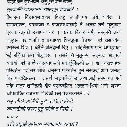
कोही छैन सुरक्षाको अनुभूति दिन सक्ने,
सुस्तासँगै कालापानी लक्ष्मणपुर डर्दाखेरि ।
नेपालमा निरङ्कुशताका विरूद्ध लामोसमय लडे सबैले ।
राणाशासन, पञ्चायत र राजसंस्थालाई नै अन्त्य गरी मुलुकमा
प्रजातन्त्रको स्थापना गरे । फरक विचार धर्म, संस्कृति तथा
समुदाय भए तापनि तानाशाहका विरूद्धमा गोलबन्ध भई सङ्घर्षमा
उत्रेका थिए । धेरैले बलिदानी दिए । अहिलेसम्म पनि अपाङ्गता
भई बाँचेका छन् योद्धाहरू । यसरी नै मुलुकमा सङ्कट आइपर्दा
चनाखो भई लाग्दै आएकाहरूको मन कुँडिएको छ । शासनसत्ताहरू
परिवर्तन भए तर सोचे अनुरूप परिवर्तन हुन नसक्दा आम जनता
निराश देखिन्छन् । तसर्थ सङ्घर्षको उपलब्धीलाई संस्थागत गर्न
सके मात्र शान्तिको दीप प्रज्ज्वलित भइरहने थियो भन्ने जस्ता
अभिव्यक्ति गजलमा पोखेकी छन् गजलकारले ः
सङ्घर्षको अाँधी–हुरी चलेकै त थियो,
सामान्तीको क्रूर मुटु गलेकै त थियो ।
० ० ०
कति ढाँट्छौ हुतिहारा जवाफ दिन सक्छौ ?